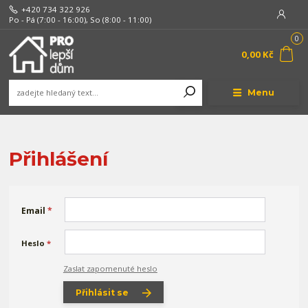
+420 734 322 926
Po - Pá (7:00 - 16:00), So (8:00 - 11:00)
0
0,00 Kč
Menu
Přihlášení
Email
*
Heslo
*
Zaslat zapomenuté heslo
Přihlásit se