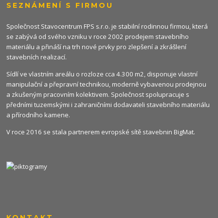
SEZNÁMENÍ S FIRMOU
Společnost Stavocentrum FPS s.r.o. je stabilní rodinnou firmou, která
se zabývá od svého vzniku v roce 2002 prodejem stavebního
materiálu a přináší na trh nové prvky pro zlepšení a zkrášlení
stavebních realizací.
Sídlí ve vlastním areálu o rozloze cca 4.300 m2, disponuje vlastní
manipulační a přepravní technikou, moderně vybavenou prodejnou
a zkušeným pracovním kolektivem. Společnost spolupracuje s
předními tuzemskými i zahraničními dodavateli stavebního materiálu
a přírodního kamene.
V roce 2016 se stala partnerem evropské sítě stavebnin
BigMat
.
KONTAKT