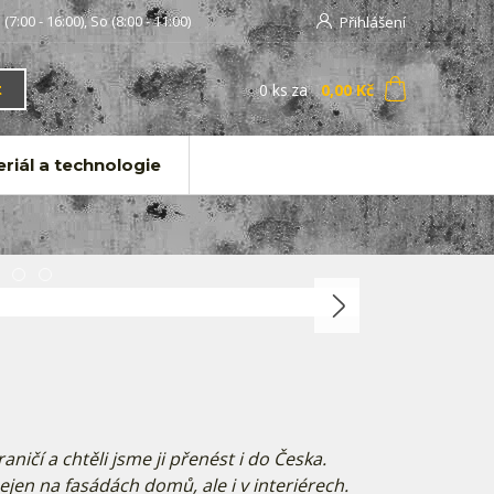
 (7:00 - 16:00), So (8:00 - 11:00)
Přihlášení
0
ks
za
0,00 Kč
t
riál a technologie
aničí a chtěli jsme ji přenést i do Česka.
ejen na fasádách domů, ale i v interiérech.