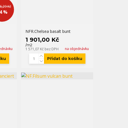
6,29 Kč
 4 %
NFR.Chelsea basalt bunt
1 901,00 Kč
/
m2
ednávku
na objednávku
1 571,07 Kč
bez DPH
íku
Přidat do košíku