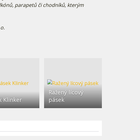
balkónů, parapetů či chodníků, kterým
.o.
Ražený lícový
 Klinker
pásek