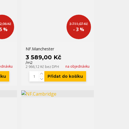
2,96 Kč
3 711,07 Kč
 5 %
- 3 %
NF.Manchester
3 589,00 Kč
/
m2
ednávku
na objednávku
2 966,12 Kč
bez DPH
íku
Přidat do košíku