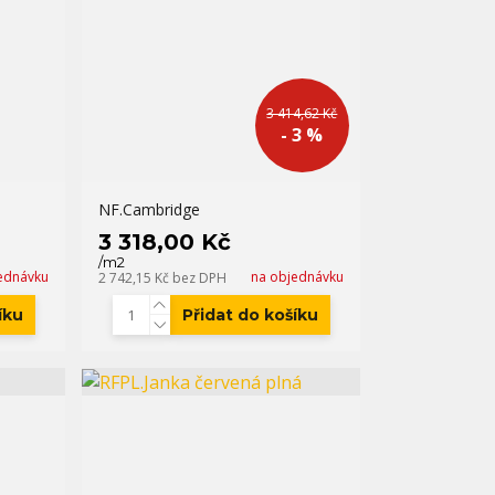
3 414,62 Kč
- 3 %
NF.Cambridge
3 318,00 Kč
/
m2
ednávku
na objednávku
2 742,15 Kč
bez DPH
íku
Přidat do košíku