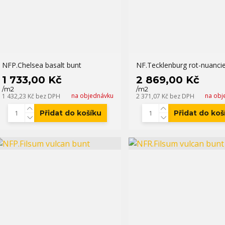
NFP.Chelsea basalt bunt
NF.Tecklenburg rot-nuancie
1 733,00 Kč
2 869,00 Kč
/
m2
/
m2
na objednávku
na obj
1 432,23 Kč
bez DPH
2 371,07 Kč
bez DPH
Přidat do košíku
Přidat do koš