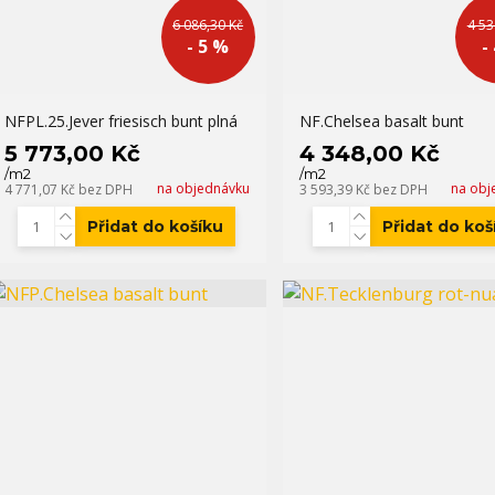
6 086,30 Kč
4 53
- 5 %
-
NFPL.25.Jever friesisch bunt plná
NF.Chelsea basalt bunt
5 773,00 Kč
4 348,00 Kč
/
m2
/
m2
na objednávku
na obj
4 771,07 Kč
bez DPH
3 593,39 Kč
bez DPH
Přidat do košíku
Přidat do koš