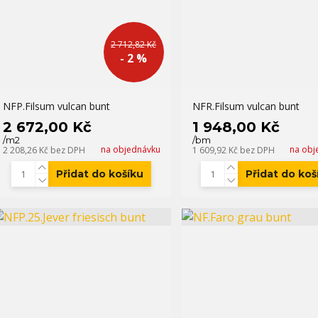
2 712,82 Kč
- 2 %
NFP.Filsum vulcan bunt
NFR.Filsum vulcan bunt
2 672,00 Kč
1 948,00 Kč
/
m2
/
bm
na objednávku
na obj
2 208,26 Kč
bez DPH
1 609,92 Kč
bez DPH
Přidat do košíku
Přidat do koš