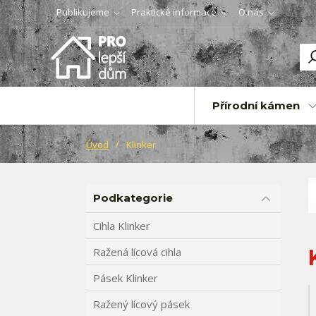
Publikujeme
Praktické informace
O nás
Přírodní kámen
Úvod
Klinker
Podkategorie
Cihla Klinker
Ražená lícová cihla
Pásek Klinker
Ražený lícový pásek