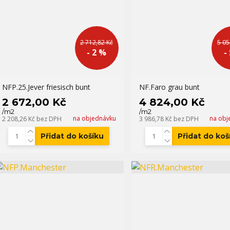
2 712,82 Kč
5 05
- 2 %
-
NFP.25.Jever friesisch bunt
NF.Faro grau bunt
2 672,00 Kč
4 824,00 Kč
/
m2
/
m2
na objednávku
na obj
2 208,26 Kč
bez DPH
3 986,78 Kč
bez DPH
Přidat do košíku
Přidat do koš