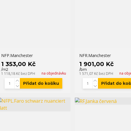
NFP.Manchester
NFR.Manchester
1 353,00 Kč
1 901,00 Kč
/
m2
/
bm
na objednávku
na obj
1 118,18 Kč
bez DPH
1 571,07 Kč
bez DPH
Přidat do košíku
Přidat do koš