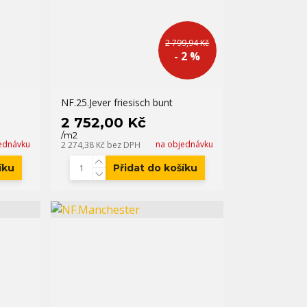
2 799,94 Kč
- 2 %
NF.25.Jever friesisch bunt
2 752,00 Kč
/
m2
ednávku
na objednávku
2 274,38 Kč
bez DPH
íku
Přidat do košíku