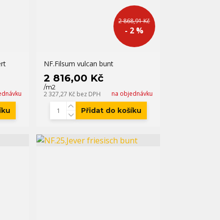
2 868,91 Kč
- 2 %
rt
NF.Filsum vulcan bunt
2 816,00 Kč
/
m2
ednávku
na objednávku
2 327,27 Kč
bez DPH
íku
Přidat do košíku