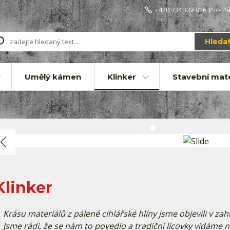
+420 734 322 926
Po - Pá
Hleda
Umělý kámen
Klinker
Stavební mate
Klinker
Krásu materiálů z pálené cihlářské hlíny jsme objevili v zahr
Jsme rádi, že se nám to povedlo a tradiční lícovky vídáme n