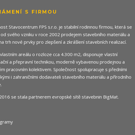
NÁMENÍ S FIRMOU
ost Stavocentrum FPS s.r.o. je stabilní rodinnou firmou, která se
 od svého vzniku v roce 2002 prodejem stavebního materiálu a
 na trh nové prvky pro zlepšení a zkrášlení stavebních realizací.
e vlastním areálu o rozloze cca 4.300 m2, disponuje vlastní
ační a přepravní technikou, moderně vybavenou prodejnou a
m pracovním kolektivem. Společnost spolupracuje s předními
ými i zahraničními dodavateli stavebního materiálu a přírodního
.
2016 se stala partnerem evropské sítě stavebnin
BigMat
.