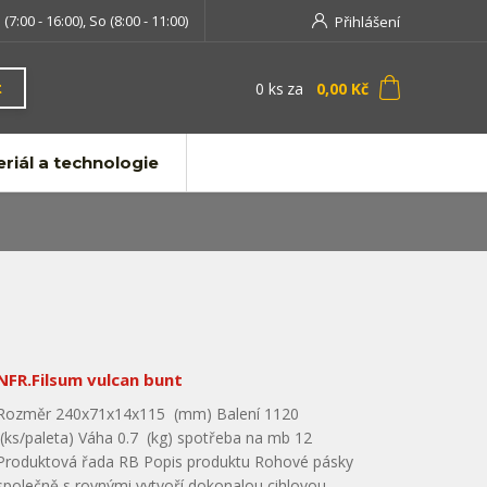
 (7:00 - 16:00), So (8:00 - 11:00)
Přihlášení
0
ks
za
0,00 Kč
t
riál a technologie
NFR.Filsum vulcan bunt
Rozměr 240x71x14x115 (mm) Balení 1120
(ks/paleta) Váha 0.7 (kg) spotřeba na mb 12
Produktová řada RB Popis produktu Rohové pásky
společně s rovnými vytvoří dokonalou cihlovou