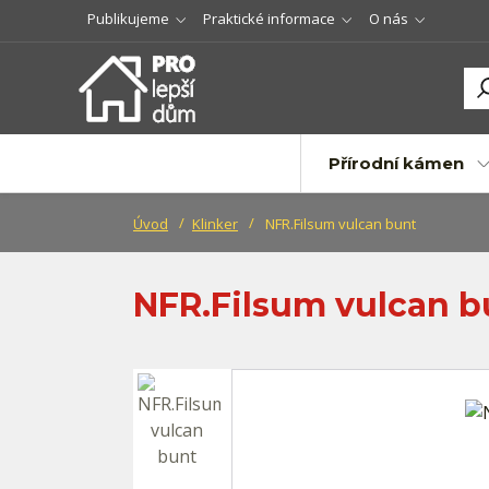
Publikujeme
Praktické informace
O nás
Přírodní kámen
Úvod
Klinker
NFR.Filsum vulcan bunt
NFR.Filsum vulcan b