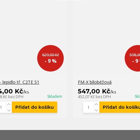
629,00 Kč
598,0
- 9 %
- 9
- lepidlo tř. C2TE S1
FM-X bílobéžová
4,00 Kč
547,00 Kč
/
ks
/
ks
Skladem
Sk
38 Kč
bez DPH
452,07 Kč
bez DPH
Přidat do košíku
Přidat do košík