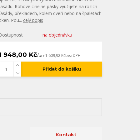
fasádu. Rohové cihelné pásky využijete na rozích
fasády, překladech, kolem dveří nebo na špaletách
oken. Pou...
celý popis
Dostupnost
na objednávku
1 948,00 Kč
/
bm
1 609,92 Kč
bez DPH
Přidat do košíku
Kontakt