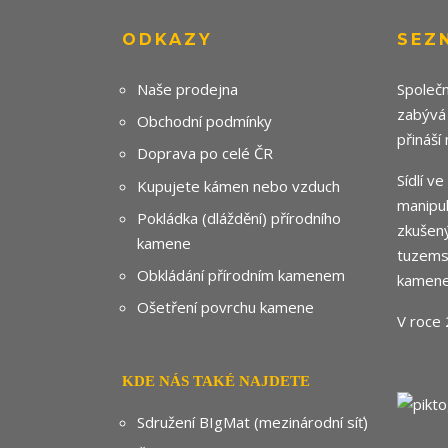
ODKAZY
SEZ
Naše prodejna
Společn
zabývá
Obchodní podmínky
přináší
Doprava po celé ČR
Sídlí v
Kupujete kámen nebo vzduch
manipul
Pokládka (dláždění) přírodního
zkušený
kamene
tuzemsk
Obkládání přírodním kamenem
kamene
Ošetření povrchu kamene
V roce 
KDE NÁS TAKÉ NAJDETE
Sdružení BIgMat (mezinárodní síť)