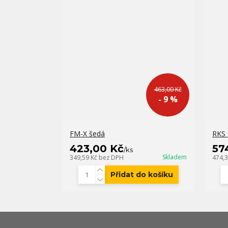
463,00 Kč
- 9 %
FM-X šedá
RKS 
423,00 Kč
57
/
ks
Skladem
349,59 Kč
bez DPH
474,
Přidat do košíku