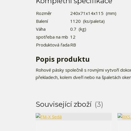
Kompletní specifikace
Rozměr
240x71x14x115
(mm)
Balení
1120
(ks/paleta)
Váha
0.7
(kg)
spotřeba na mb
12
Produktová řada
RB
Popis produktu
Rohové pásky společně s rovnými vytvoří dokona
překladech, kolem dveří nebo na špaletách oken
Související zboží
3