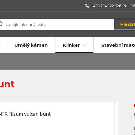
+420 734 322 926
Po - Pá
Hleda
Umělý kámen
Klinker
Stavební mate
unt