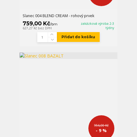
Slanec 004 BLEND CREAM - rohový prvek
759,00 Kč
zakázková výroba 2-3
/
bm
týdny
627,27 Kč
bez DPH
Přidat do košíku
956,00 Kč
- 9 %