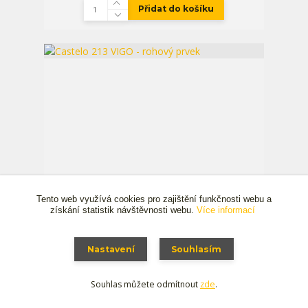
Přidat do košíku
Tento web využívá cookies pro zajištění funkčnosti webu a
1 004,00 Kč
získání statistik návštěvnosti webu.
Více informací
- 9 %
Nastavení
Souhlasím
Castelo 213 VIGO - rohový prvek
913,00 Kč
zakázková výroba 2-3
Souhlas můžete odmítnout
/
bm
zde
.
týdny
754,55 Kč
bez DPH