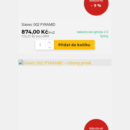
956,00 Kč
- 9 %
Slanec 002 PYRAMID
874,00 Kč
zakázková výroba 2-3
/
m2
týdny
722,31 Kč
bez DPH
Přidat do košíku
835,00 Kč