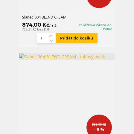
Slanec 004 BLEND CREAM
874,00 Kč
zakázková výroba 2-3
/
m2
týdny
722,31 Kč
bez DPH
Přidat do košíku
835,00 Kč
- 9 %