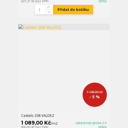
týdny
627,27 Kč
bez DPH
Přidat do košíku
1 148,00 Kč
- 5 %
Castelo 208 VALDEZ
1 089,00 Kč
zakázková výroba 2-3
/
m2
týdny
900,00 Kč
bez DPH