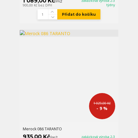
1 089,00 Kč
zakázková výroba 2-3
/
m2
týdny
900,00 Kč
bez DPH
Přidat do košíku
1 029,00 Kč
- 9 %
Merock 086 TARANTO
935,00 Kč
zakázková výroba 2-3
/
m2