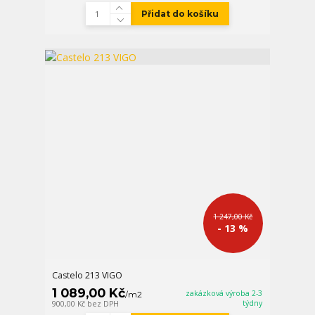
Přidat do košíku
1 247,00 Kč
- 13 %
Castelo 213 VIGO
1 089,00 Kč
zakázková výroba 2-3
/
m2
týdny
900,00 Kč
bez DPH