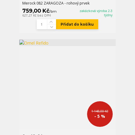
Merock 082 ZARAGOZA - rohový prvek
759,00 Kč
zakázková výroba 2-3
/
bm
týdny
627,27 Kč
bez DPH
Přidat do košíku
1 148,00 Kč
- 5 %