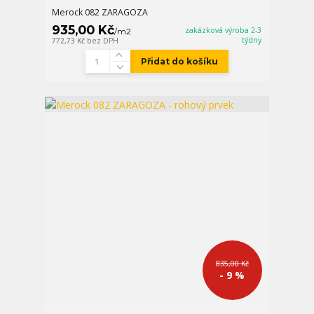
Merock 082 ZARAGOZA
935,00 Kč
zakázková výroba 2-3
/
m2
týdny
772,73 Kč
bez DPH
Přidat do košíku
835,00 Kč
- 9 %