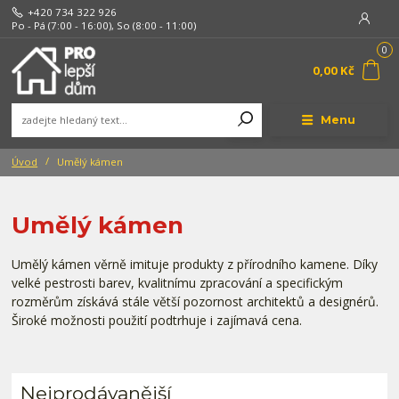
+420 734 322 926
Po - Pá (7:00 - 16:00), So (8:00 - 11:00)
0
0,00 Kč
Menu
Úvod
Umělý kámen
Umělý kámen
Umělý kámen věrně imituje produkty z přírodního kamene. Díky
velké pestrosti barev, kvalitnímu zpracování a specifickým
rozměrům získává stále větší pozornost architektů a designérů.
Široké možnosti použití podtrhuje i zajímavá cena.
Nejprodávanější