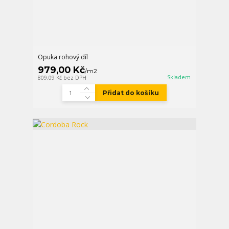
Opuka rohový díl
979,00 Kč
/
m2
Skladem
809,09 Kč
bez DPH
Přidat do košíku