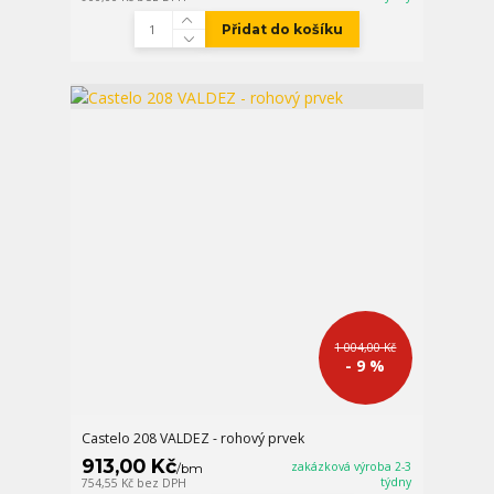
Přidat do košíku
1 004,00 Kč
- 9 %
Castelo 208 VALDEZ - rohový prvek
913,00 Kč
zakázková výroba 2-3
/
bm
týdny
754,55 Kč
bez DPH