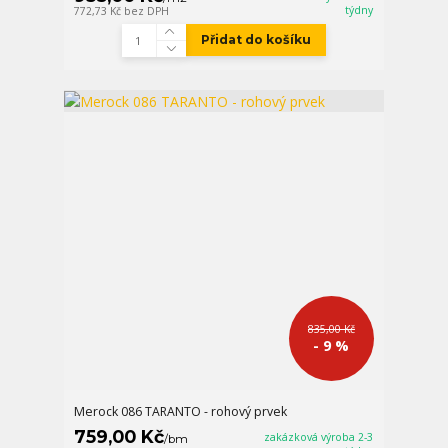
týdny
772,73 Kč
bez DPH
Přidat do košíku
835,00 Kč
- 9 %
Merock 086 TARANTO - rohový prvek
759,00 Kč
zakázková výroba 2-3
/
bm