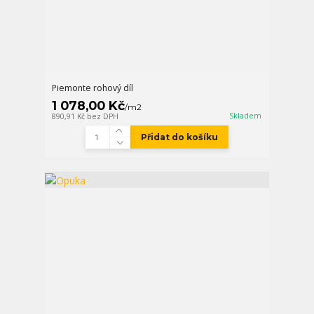
Piemonte rohový díl
1 078,00 Kč
/
m2
Skladem
890,91 Kč
bez DPH
Přidat do košíku