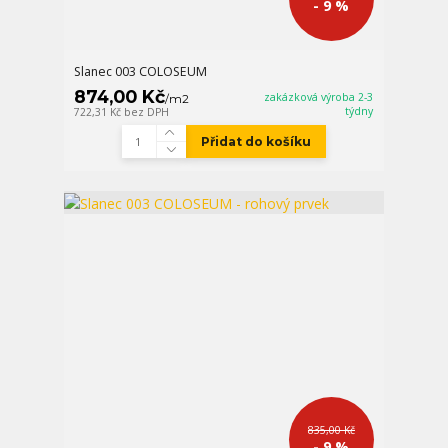
- 9 %
Slanec 003 COLOSEUM
874,00 Kč
zakázková výroba 2-3
/
m2
týdny
722,31 Kč
bez DPH
Přidat do košíku
835,00 Kč
- 9 %