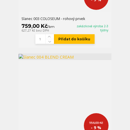
Slanec 003 COLOSEUM - rohový prvek
759,00 Kč
zakázková výroba 2-3
/
bm
týdny
627,27 Kč
bez DPH
Přidat do košíku
956,00 Kč
- 9 %