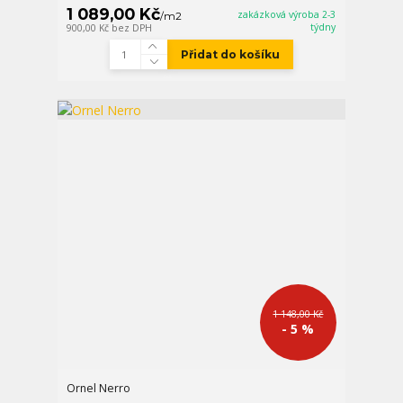
1 089,00 Kč
zakázková výroba 2-3
/
m2
týdny
900,00 Kč
bez DPH
Přidat do košíku
1 148,00 Kč
- 5 %
Ornel Nerro