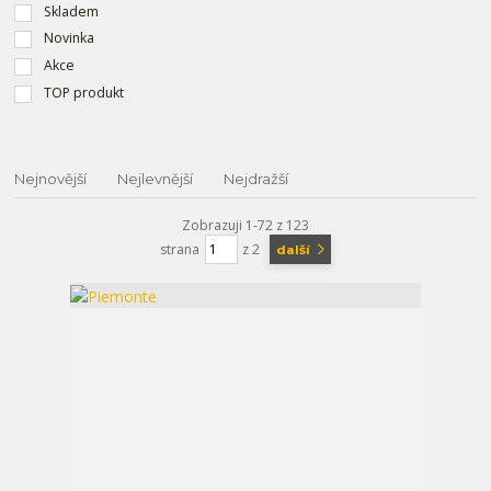
Skladem
Novinka
Akce
TOP produkt
Nejnovější
Nejlevnější
Nejdražší
Zobrazuji 1-72 z 123
strana
z 2
další