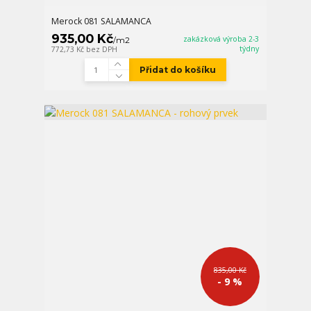
Merock 081 SALAMANCA
935,00 Kč
zakázková výroba 2-3
/
m2
týdny
772,73 Kč
bez DPH
Přidat do košíku
835,00 Kč
- 9 %