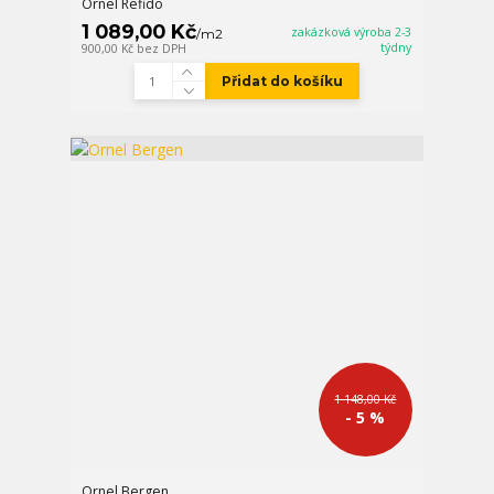
Ornel Refido
1 089,00 Kč
zakázková výroba 2-3
/
m2
týdny
900,00 Kč
bez DPH
Přidat do košíku
1 148,00 Kč
- 5 %
Ornel Bergen