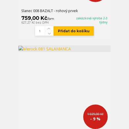
Slanec 008 BAZALT - rohový prvek
759,00 Kč
zakázková výroba 2-3
/
bm
týdny
627,27 Kč
bez DPH
Přidat do košíku
1 029,00 Kč
- 9 %