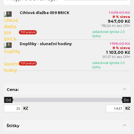
Cihlová dlažba 059 BRICK
1 029,00 Kč
1.
8 % sleva
947,00 Kč
782,64 Kč bez DPH
zakázková výroba 2-3
TOP produkt
týdny
Doplňky - sluneční hodiny
1 198,00 Kč
2.
8 % sleva
1 103,00 Kč
911,57 Kč bez DPH
zakázková výroba 2-3
TOP produkt
týdny
Cena:
Od
Do
Kč
Kč
Štítky