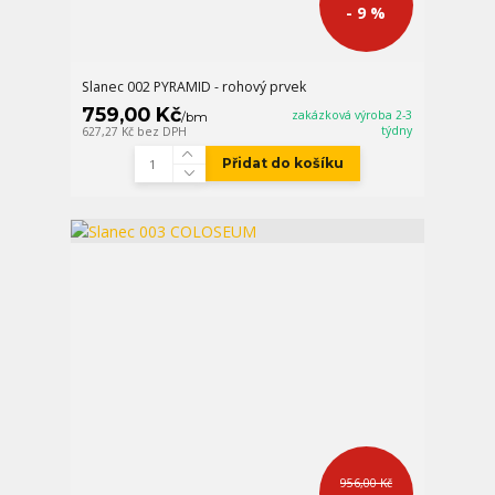
- 9 %
Slanec 002 PYRAMID - rohový prvek
759,00 Kč
zakázková výroba 2-3
/
bm
týdny
627,27 Kč
bez DPH
Přidat do košíku
956,00 Kč