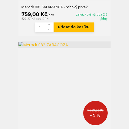
Merock 081 SALAMANCA - rohový prvek
759,00 Kč
zakázková výroba 2-3
/
bm
týdny
627,27 Kč
bez DPH
Přidat do košíku
1 029,00 Kč
- 9 %