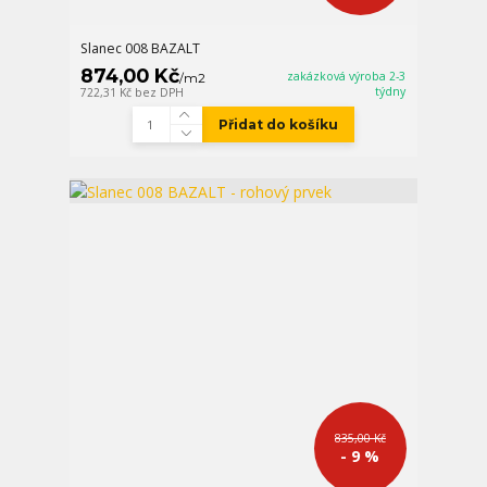
Slanec 008 BAZALT
874,00 Kč
zakázková výroba 2-3
/
m2
týdny
722,31 Kč
bez DPH
Přidat do košíku
835,00 Kč
- 9 %