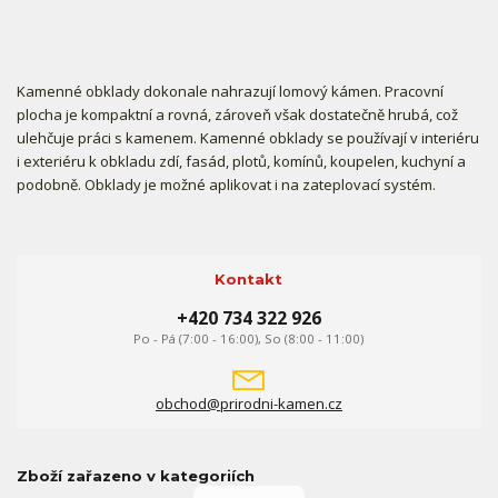
Kamenné obklady dokonale nahrazují lomový kámen. Pracovní
plocha je kompaktní a rovná, zároveň však dostatečně hrubá, což
ulehčuje práci s kamenem. Kamenné obklady se používají v interiéru
i exteriéru k obkladu zdí, fasád, plotů, komínů, koupelen, kuchyní a
podobně. Obklady je možné aplikovat i na zateplovací systém.
Kontakt
+420 734 322 926
Po - Pá (7:00 - 16:00), So (8:00 - 11:00)
obchod@prirodni-kamen.cz
Zboží zařazeno v kategoriích