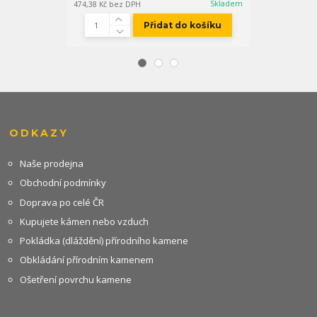
Skladem
474,38 Kč
bez DPH
452,07 Kč
bez D
Přidat do košíku
ODKAZY
Naše prodejna
Obchodní podmínky
Doprava po celé ČR
Kupujete kámen nebo vzduch
Pokládka (dláždění) přírodního kamene
Obkládání přírodním kamenem
Ošetření povrchu kamene