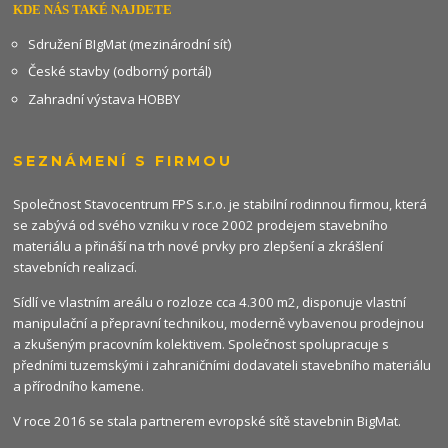
KDE NÁS TAKÉ NAJDETE
Sdružení BIgMat (mezinárodní síť)
České stavby (odborný portál)
Zahradní výstava HOBBY
SEZNÁMENÍ S FIRMOU
Společnost Stavocentrum FPS s.r.o. je stabilní rodinnou firmou, která
se zabývá od svého vzniku v roce 2002 prodejem stavebního
materiálu a přináší na trh nové prvky pro zlepšení a zkrášlení
stavebních realizací.
Sídlí ve vlastním areálu o rozloze cca 4.300 m2, disponuje vlastní
manipulační a přepravní technikou, moderně vybavenou prodejnou
a zkušeným pracovním kolektivem. Společnost spolupracuje s
předními tuzemskými i zahraničními dodavateli stavebního materiálu
a přírodního kamene.
V roce 2016 se stala partnerem evropské sítě stavebnin
BigMat
.