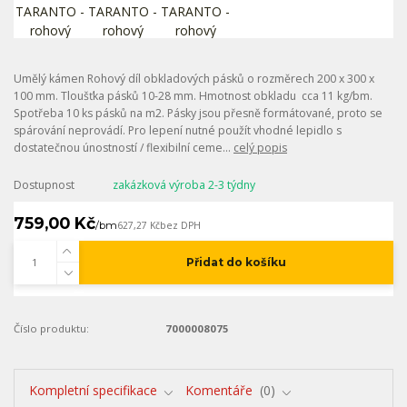
Umělý kámen Rohový díl obkladových pásků o rozměrech 200 x 300 x
100 mm. Tloušťka pásků 10-28 mm. Hmotnost obkladu cca 11 kg/bm.
Spotřeba 10 ks pásků na m2. Pásky jsou přesně formátované, proto se
spárování neprovádí. Pro lepení nutné použít vhodné lepidlo s
dostatečnou únostností / flexibilní ceme...
celý popis
Dostupnost
zakázková výroba 2-3 týdny
759,00 Kč
/
bm
627,27 Kč
bez DPH
Přidat do košíku
Číslo produktu:
7000008075
Kompletní specifikace
Komentáře
0