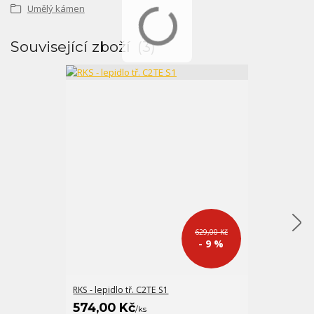
Umělý kámen
Související zboží
3
629,00 Kč
- 9 %
RKS - lepidlo tř. C2TE S1
FM-X bílobéžo
574,00 Kč
547,00 K
/
ks