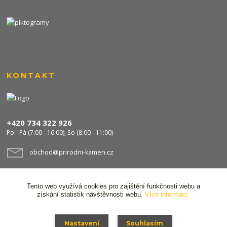
KONTAKT
+420 734 322 926
Po - Pá (7:00 - 16:00), So (8:00 - 11:00)
obchod@prirodni-kamen.cz
Tento web využívá cookies pro zajištění funkčnosti webu a
získání statistik návštěvnosti webu.
Více informací
Nastavení
Souhlasím
© 2024 Stavocentrum FPS s.r.o. Všechna práva vyhrazena,
Ochrana osobních