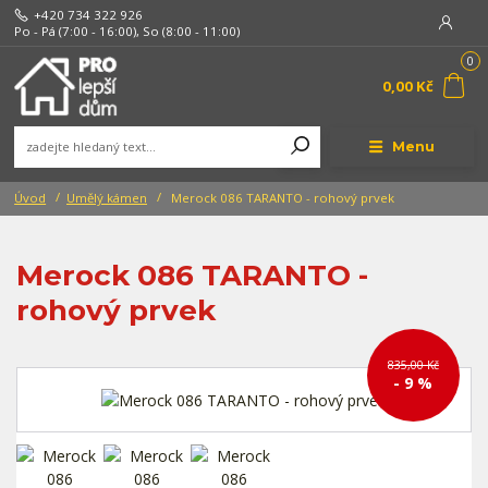
+420 734 322 926
Po - Pá (7:00 - 16:00), So (8:00 - 11:00)
0
0,00 Kč
Menu
Úvod
Umělý kámen
Merock 086 TARANTO - rohový prvek
Merock 086 TARANTO -
rohový prvek
835,00 Kč
- 9 %