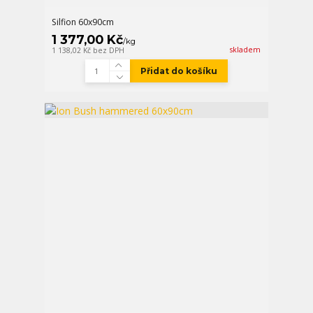
Silfion 60x90cm
1 377,00 Kč
/
kg
skladem
1 138,02 Kč
bez DPH
Přidat do košíku