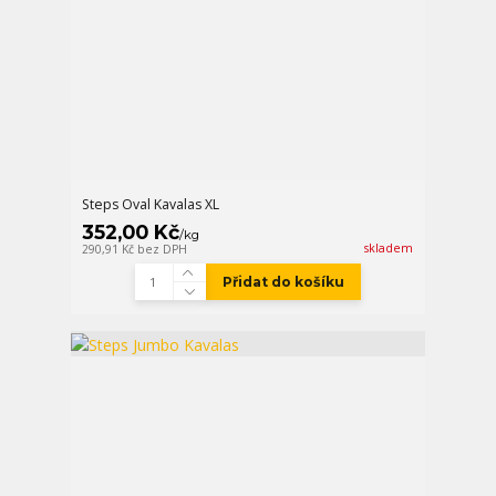
Steps Oval Kavalas XL
352,00 Kč
/
kg
skladem
290,91 Kč
bez DPH
Přidat do košíku