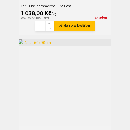
Ion Bush hammered 60x90cm
1 038,00 Kč
/
kg
skladem
857,85 Kč
bez DPH
Přidat do košíku