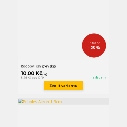
13,00 Kč
- 23 %
Rodopy Fish grey (kg)
10,00 Kč
/
kg
skladem
8,26 Kč
bez DPH
Zvolit variantu