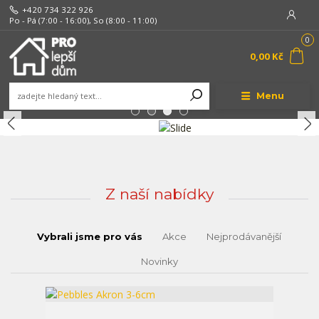
+420 734 322 926
Po - Pá (7:00 - 16:00), So (8:00 - 11:00)
0
0,00 Kč
Menu
Z naší nabídky
Vybrali jsme pro vás
Akce
Nejprodávanější
Novinky