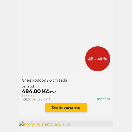
Až - 40 %
Gneis Rodopy 3-5 cm šedá
cena od
484,00 Kč
/
m2
cena od
skladem
400,00 Kč
bez DPH
Zvolit variantu