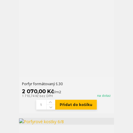
Porfyr formátovaný š.30
2 070,00 Kč
/
m2
na dotaz
1 710,74 Kč
bez DPH
Přidat do košíku