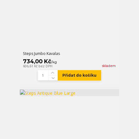
Steps Jumbo Kavalas
734,00 Kč
/
kg
skladem
606,61 Kč
bez DPH
Přidat do košíku