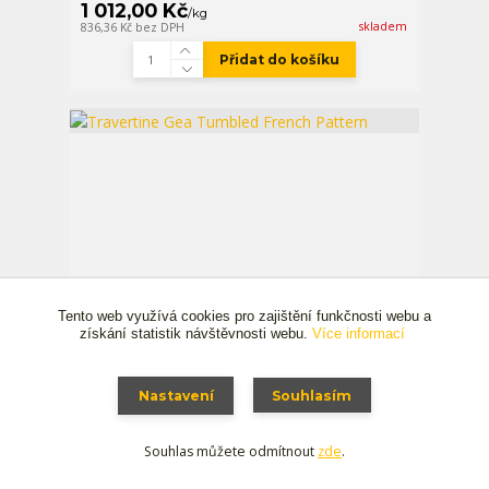
1 012,00 Kč
/
kg
skladem
836,36 Kč
bez DPH
Přidat do košíku
Tento web využívá cookies pro zajištění funkčnosti webu a
získání statistik návštěvnosti webu.
Více informací
Nastavení
Souhlasím
Souhlas můžete odmítnout
zde
.
Travertine Gea Tumbled French Pattern
1 039,00 Kč