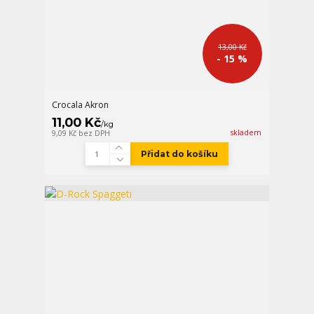
13,00 Kč
- 15 %
Crocala Akron
11,00 Kč
/
kg
skladem
9,09 Kč
bez DPH
Přidat do košíku