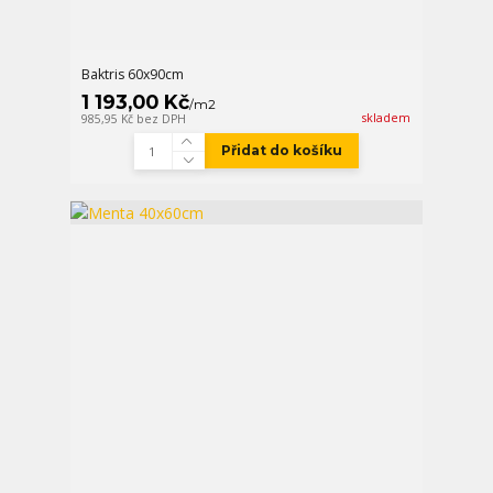
Baktris 60x90cm
1 193,00 Kč
/
m2
skladem
985,95 Kč
bez DPH
Přidat do košíku