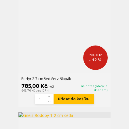
890,00 Kč
- 12 %
Porfyr 2-7 cm šed.červ. šlapák
785,00 Kč
na dotaz (obvykle
/
m2
skladem)
648,76 Kč
bez DPH
Přidat do košíku