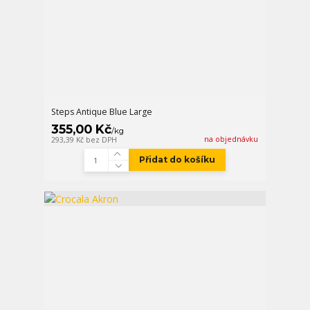
Steps Antique Blue Large
355,00 Kč
/
kg
na objednávku
293,39 Kč
bez DPH
Přidat do košíku