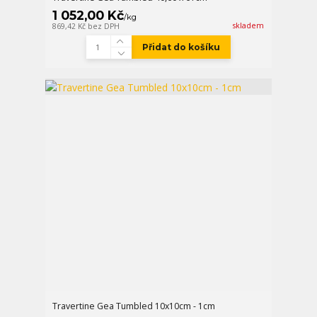
1 052,00 Kč
/
kg
skladem
869,42 Kč
bez DPH
Přidat do košíku
Travertine Gea Tumbled 10x10cm - 1cm