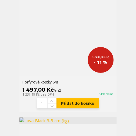
1 680,00 Kč
- 11 %
Porfyrové kostky 6/8
1 497,00 Kč
/
m2
Skladem
1 237,19 Kč
bez DPH
Přidat do košíku