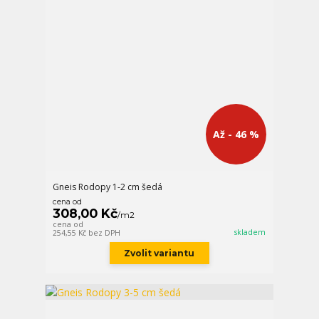
Až - 46 %
Gneis Rodopy 1-2 cm šedá
cena od
308,00 Kč
/
m2
cena od
skladem
254,55 Kč
bez DPH
Zvolit variantu