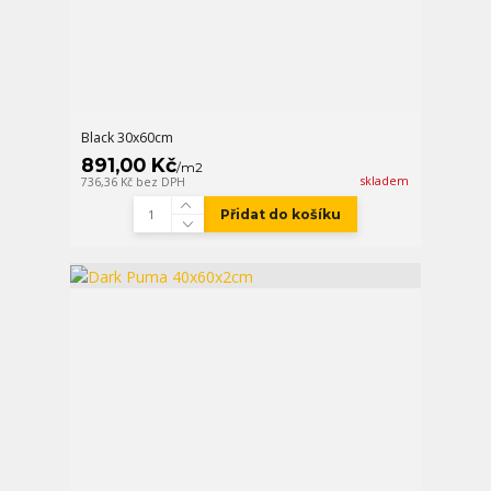
Black 30x60cm
891,00 Kč
/
m2
skladem
736,36 Kč
bez DPH
Přidat do košíku