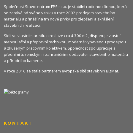
Společnost Stavocentrum FPS s.r.o. je stabilní rodinnou firmou, která
se zabývá od svého vzniku v roce 2002 prodejem stavebního
materiálu a přináší na trh nové prvky pro zlepšení a zkrášlení
stavebních realizací.
Sídlí ve vlastním areálu o rozloze cca 4.300 m2, disponuje vlastní
manipulační a přepravní technikou, moderně vybavenou prodejnou
a zkušeným pracovním kolektivem. Společnost spolupracuje s
předními tuzemskými i zahraničními dodavateli stavebního materiálu
a přírodního kamene.
V roce 2016 se stala partnerem evropské sítě stavebnin
BigMat
.
KONTAKT