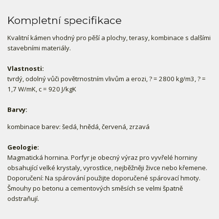
Kompletní specifikace
Kvalitní kámen vhodný pro pěší a plochy, terasy, kombinace s dalšími
stavebními materiály.
Vlastnosti:
tvrdý, odolný vůči povětrnostním vlivům a erozi, ? = 2800 kg/m3, ? =
1,7 W/mK, c = 920 J/kgK
Barvy:
kombinace barev: šedá, hnědá, červená, zrzavá
Geologie:
Magmatická hornina. Porfyr je obecný výraz pro vyvřelé horniny
obsahující velké krystaly, vyrostlice, nejběžněji živce nebo křemene.
Doporučení: Na spárování použijte doporučené spárovací hmoty.
Šmouhy po betonu a cementových směsích se velmi špatně
odstraňují.