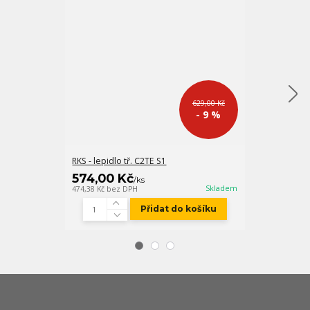
629,00 Kč
- 9 %
RKS - lepidlo tř. C2TE S1
NVL 300 šedá
574,00 Kč
249,00 K
/
ks
Skladem
474,38 Kč
bez DPH
205,79 Kč
bez D
Přidat do košíku