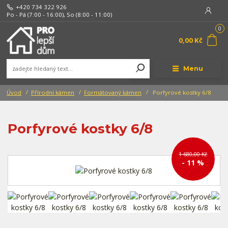
+420 734 322 926
Po - Pá (7:00 - 16:00), So (8:00 - 11:00)
0
0,00 Kč
Menu
Úvod
Přírodní kámen
Formátovaný kámen
Porfyrové kostky 6/8
Porfyrové kostky 6/8
1 680,00 Kč
- 11 %