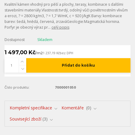
Kvalitní kámen vhodný pro pěší a plochy, terasy, kombinace s dalšími
stavebními materiály.Vlastnosti:tvrdý, odolný vůči povětrnostním vlivům
a erozi, ? = 2800 kg/m3, ? = 1,7 W/mK, c = 920 J/kgK Barvy: kombinace
barev: šedá, hnědá, červená, zrzaváGeologie:Magmatická hornina.
Porfyr je obecný výraz pr...
celý popis
Dostupnost
Skladem
1 497,00 Kč
/
m2
1 237,19 Kč
bez DPH
Přidat do košíku
Číslo produktu:
7000001050
Kompletní specifikace
Komentáře
0
Související zboží
3