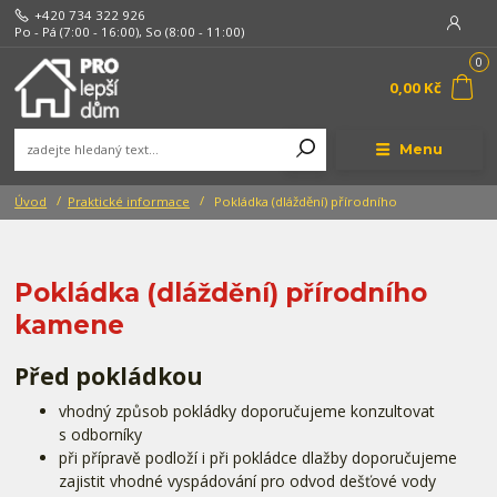
+420 734 322 926
Po - Pá (7:00 - 16:00), So (8:00 - 11:00)
0
0,00 Kč
Menu
Úvod
Praktické informace
Pokládka (dláždění) přírodního
Pokládka (dláždění) přírodního
kamene
Před pokládkou
vhodný způsob pokládky doporučujeme konzultovat
s odborníky
při přípravě podloží i při pokládce dlažby doporučujeme
zajistit vhodné vyspádování pro odvod dešťové vody