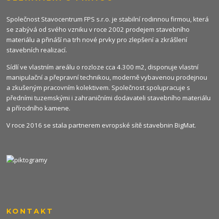
Společnost Stavocentrum FPS s.r.o. je stabilní rodinnou firmou, která
se zabývá od svého vzniku v roce 2002 prodejem stavebního
materiálu a přináší na trh nové prvky pro zlepšení a zkrášlení
stavebních realizací.
Sídlí ve vlastním areálu o rozloze cca 4.300 m2, disponuje vlastní
manipulační a přepravní technikou, moderně vybavenou prodejnou
a zkušeným pracovním kolektivem. Společnost spolupracuje s
předními tuzemskými i zahraničními dodavateli stavebního materiálu
a přírodního kamene.
V roce 2016 se stala partnerem evropské sítě stavebnin
BigMat
.
KONTAKT