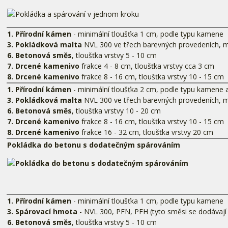
1. Přírodní kámen
- minimální tloušťka 1 cm, podle typu kamene
3. Pokládková malta
NVL 300 ve třech barevných provedeních, m
6. Betonová směs
, tloušťka vrstvy 5 - 10 cm
7. Drcené kamenivo
frakce 4 - 8 cm, tloušťka vrstvy cca 3 cm
8. Drcené kamenivo
frakce 8 - 16 cm, tloušťka vrstvy 10 - 15 cm
1. Přírodní kámen
- minimální tloušťka 2 cm, podle typu kamene a
3. Pokládková malta
NVL 300 ve třech barevných provedeních, m
6. Betonová směs
, tloušťka vrstvy 10 - 20 cm
7. Drcené kamenivo
frakce 8 - 16 cm, tloušťka vrstvy 10 - 15 cm
8. Drcené kamenivo
frakce 16 - 32 cm, tloušťka vrstvy 20 cm
Pokládka do betonu s dodatečným spárováním
1. Přírodní kámen
- minimální tloušťka 1 cm, podle typu kamene
3. Spárovací hmota
- NVL 300, PFN, PFH (tyto směsi se dodávají
6. Betonová směs
, tloušťka vrstvy 5 - 10 cm