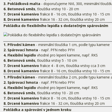
3. Pokládková malta
- doporučujeme NVL 300, minimální tloušť
6. Betonová směs
, tloušťka vrstvy 10 - 20 cm
7. Drcené kamenivo
frakce 8 - 16 cm, tloušťka vrstvy 10 - 15 cm
8. Drcené kamenivo
frakce 16 - 32 cm, tloušťka vrstvy 20 cm
Pokládka do flexibilního lepidla s dodatečným spárováním
1. Přírodní kámen
- minimální tloušťka 1 cm, podle typu kamene
2. Spárovací hmota
- např. PFN nebo PFH
4. Flexibilní lepidlo
vhodné pro lepení kamene, např. RKS
6. Betonová směs
, tloušťka vrstvy 5 - 10 cm
7. Drcené kamenivo
frakce 4 - 8 cm, tloušťka vrstvy cca 3 cm
8. Drcené kamenivo
frakce 8 - 16 cm, tloušťka vrstvy 10 - 15 cm
1. Přírodní kámen
- minimální tloušťka 2 cm, podle typu kamene a
2. Spárovací hmota
- např. PFN nebo PFH
4. Flexibilní lepidlo
vhodné pro lepení kamene, např. RKS
6. Betonová směs
, tloušťka vrstvy 10 - 20 cm
7. Drcené kamenivo
frakce 8 - 16 cm, tloušťka vrstvy 10 - 15 cm
8. Drcené kamenivo
frakce 16 - 32 cm, tloušťka vrstvy 20 cm
Pokládka a spárování v jednom kroku