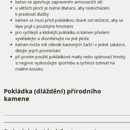
beton se zpevňuje zapravením armovacích sítí
u větších ploch je nutná dilatace, aby nedocházelo
k prasknutí dlažby
kámen se musí před pokládkou zbavit od nečistot, aby se
lépe pojil s použitými hmotami
pro rychlejší a klidnější pokládku si kámen předem
vyskládejte a zkombinujte na jiné ploše
kámen může mít několik barevných šarží i v jedné zakázce,
dbejte jejich promíchání
při prvním použití pokládkové malty nebo spárovací hmoty
si nejprve vyzkoušejte spotřebu a rychlost tuhnutí na
malém kousku
Pokládka (dláždění) přírodního
kamene