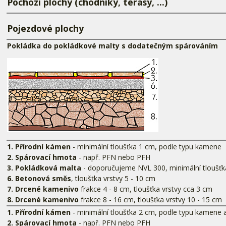
Pochozí plochy (chodníky, terasy, ...)
Pojezdové plochy
Pokládka do pokládkové malty s dodatečným spárováním
1. Přírodní kámen
- minimální tloušťka 1 cm, podle typu kamene
2. Spárovací hmota
- např. PFN nebo PFH
3. Pokládková malta
- doporučujeme NVL 300, minimální tloušť
6. Betonová směs
, tloušťka vrstvy 5 - 10 cm
7. Drcené kamenivo
frakce 4 - 8 cm, tloušťka vrstvy cca 3 cm
8. Drcené kamenivo
frakce 8 - 16 cm, tloušťka vrstvy 10 - 15 cm
1. Přírodní kámen
- minimální tloušťka 2 cm, podle typu kamene a
2. Spárovací hmota
- např. PFN nebo PFH