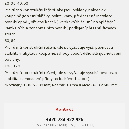
20, 30, 40, 50
Pro různá konstrukční řešení jako jsou obklady, nábytek v
koupelně (toaletní skříňky, police, vany, předsazené instalace
potrubí apod.), překrytí kastlíků venkovních žaluzií, na opláštění
vertikálních a horizontálních potrubí, podbíjení přesahů šikmých
střech
60, 80
Pro různá konstrukční řešení, kde se vyžaduje vyšší pevnost a
stabilita (nábytek v koupelně, schody apod.), dělící stěny, zhotovení
podlahy.
100, 120
Pro různá konstrukční řešení, kde se vyžaduje vysoká pevnost a
stabilita (samostatné příčky na balkónech apod.)
*Rozměry: 1300 x 600 mm; Rozměr 10 mm a více: 2600 x 600 mm
Kontakt
+420 734 322 926
Po - Pá (7:00 - 16:00), So (8:00 - 11:00)