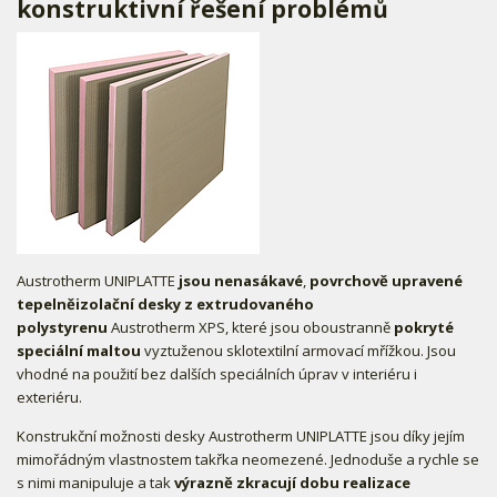
konstruktivní řešení problémů
Austrotherm UNIPLATTE
jsou
nenasákavé
,
povrchově upravené
tepelněizolační desky z extrudovaného
polystyrenu
Austrotherm XPS, které jsou oboustranně
pokryté
speciální maltou
vyztuženou sklotextilní armovací mřížkou. Jsou
vhodné na použití bez dalších speciálních úprav v interiéru i
exteriéru.
Konstrukční možnosti desky Austrotherm UNIPLATTE jsou díky jejím
mimořádným vlastnostem takřka neomezené. Jednoduše a rychle se
s nimi manipuluje a tak
výrazně zkracují dobu realizace