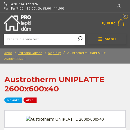
+420 734 322 926
Po - Pá (7:00 - 16:00), So (8:00 - 11:00)
0
0,00 Kč
Menu
Úvod
Přírodní kámen
Doplňky
Austrotherm UNIPLATTE
2600x600x40
Austrotherm UNIPLATTE
2600x600x40
Novinka
Akce