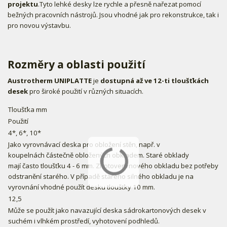
projektu
.Tyto lehké desky lze rychle a přesně nařezat pomocí
bežných pracovních nástrojů. Jsou vhodné jak pro rekonstrukce, tak i
pro novou výstavbu.
Rozměry a oblasti použití
Austrotherm UNIPLATTE
je
dostupná až ve 12-ti tloušťkách
desek
pro široké použití v různých situacích.
Tloušťka mm
Použití
4*, 6*, 10*
Jako vyrovnávací deska pro obložení stěn, např. v
koupelnách částečně obložených obkladem. Staré obklady
mají často tloušťku 4 - 6 mm. Zhotovení nového obkladu bez potřeby
odstranění starého. V případě starého silného obkladu je na
vyrovnání vhodné použít desku tloušťky 10 mm.
12,5
Může se použít jako navazující deska sádrokartonových desek v
suchém i vlhkém prostředí, vyhotovení podhledů.