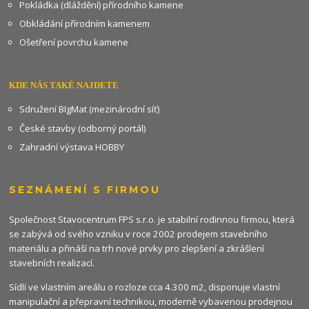
Pokládka (dláždění) přírodního kamene
Obkládání přírodním kamenem
Ošetření povrchu kamene
KDE NÁS TAKÉ NAJDETE
Sdružení BIgMat (mezinárodní síť)
České stavby (odborný portál)
Zahradní výstava HOBBY
SEZNÁMENÍ S FIRMOU
Společnost Stavocentrum FPS s.r.o. je stabilní rodinnou firmou, která
se zabývá od svého vzniku v roce 2002 prodejem stavebního
materiálu a přináší na trh nové prvky pro zlepšení a zkrášlení
stavebních realizací.
Sídlí ve vlastním areálu o rozloze cca 4.300 m2, disponuje vlastní
manipulační a přepravní technikou, moderně vybavenou prodejnou