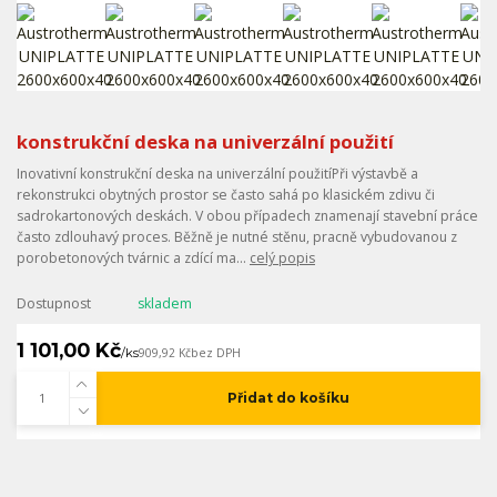
konstrukční deska na univerzální použití
Inovativní konstrukční deska na univerzální použitíPři výstavbě a
rekonstrukci obytných prostor se často sahá po klasickém zdivu či
sadrokartonových deskách. V obou případech znamenají stavební práce
často zdlouhavý proces. Běžně je nutné stěnu, pracně vybudovanou z
porobetonových tvárnic a zdící ma...
celý popis
Dostupnost
skladem
1 101,00 Kč
/
ks
909,92 Kč
bez DPH
Přidat do košíku