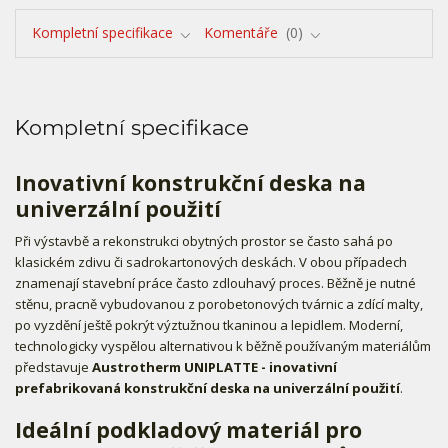
Kompletní specifikace
Komentáře
0
Kompletní specifikace
Inovativní konstrukční deska na
univerzální použití
Při výstavbě a rekonstrukci obytných prostor se často sahá po
klasickém zdivu či sadrokartonových deskách. V obou případech
znamenají stavební práce často zdlouhavý proces. Běžně je nutné
stěnu, pracně vybudovanou z porobetonových tvárnic a zdící malty,
po vyzdění ještě pokrýt výztužnou tkaninou a lepidlem. Moderní,
technologicky vyspělou alternativou k běžně používaným materiálům
představuje
Austrotherm UNIPLATTE
- inovativní
prefabrikovaná konstrukční deska na univerzální použití
.
Ideální podkladový materiál pro