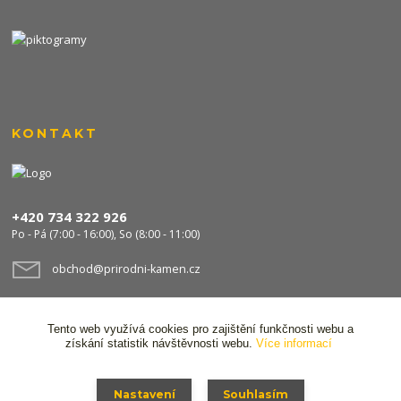
KONTAKT
+420 734 322 926
Po - Pá (7:00 - 16:00), So (8:00 - 11:00)
obchod@prirodni-kamen.cz
Tento web využívá cookies pro zajištění funkčnosti webu a
získání statistik návštěvnosti webu.
Více informací
Nastavení
Souhlasím
© 2024 Stavocentrum FPS s.r.o. Všechna práva vyhrazena,
Ochrana osobních