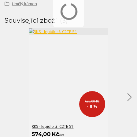
Umělý kámen
Související zboží
3
629,00 Kč
- 9 %
RKS - lepidlo tř. C2TE S1
FM-X bílobéžo
574,00 Kč
547,00 K
/
ks