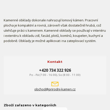
Kamenné obklady dokonale nahrazují lomový kámen. Pracovní
plocha je kompaktní a rovná, zároveň však dostatečně hrubá, což
ulehčuje práci s kamenem. Kamenné obklady se používají v interiéru
i exteriéru k obkladu zdí, fasád, plotů, komínů, koupelen, kuchyní a
podobně. Obklady je možné aplikovat i na zateplovací systém.
Kontakt
+420 734 322 926
Po - Pá (7:00 - 16:00), So (8:00 - 11:00)
obchod@prirodni-kamen.cz
Zboží zařazeno v kategoriích