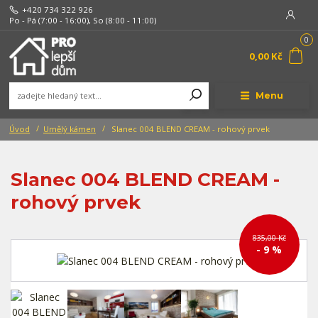
+420 734 322 926
Po - Pá (7:00 - 16:00), So (8:00 - 11:00)
0
0,00 Kč
Menu
Úvod
Umělý kámen
Slanec 004 BLEND CREAM - rohový prvek
Slanec 004 BLEND CREAM -
rohový prvek
835,00 Kč
- 9 %