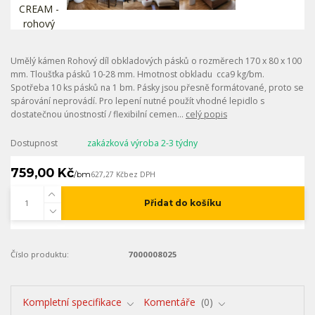
Umělý kámen Rohový díl obkladových pásků o rozměrech 170 x 80 x 100
mm. Tloušťka pásků 10-28 mm. Hmotnost obkladu cca9 kg/bm.
Spotřeba 10 ks pásků na 1 bm. Pásky jsou přesně formátované, proto se
spárování neprovádí. Pro lepení nutné použít vhodné lepidlo s
dostatečnou únostností / flexibilní cemen...
celý popis
Dostupnost
zakázková výroba 2-3 týdny
759,00 Kč
/
bm
627,27 Kč
bez DPH
Přidat do košíku
Číslo produktu:
7000008025
Kompletní specifikace
Komentáře
0