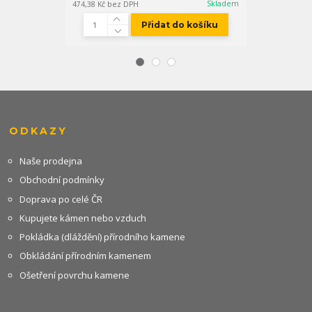
Skladem
474,38 Kč
bez DPH
452,07 Kč
bez D
Přidat do košíku
ODKAZY
Naše prodejna
Obchodní podmínky
Doprava po celé ČR
Kupujete kámen nebo vzduch
Pokládka (dláždění) přírodního kamene
Obkládání přírodním kamenem
Ošetření povrchu kamene