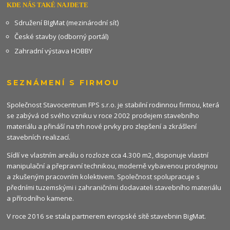
KDE NÁS TAKÉ NAJDETE
Sdružení BIgMat (mezinárodní síť)
České stavby (odborný portál)
Zahradní výstava HOBBY
SEZNÁMENÍ S FIRMOU
Společnost Stavocentrum FPS s.r.o. je stabilní rodinnou firmou, která
se zabývá od svého vzniku v roce 2002 prodejem stavebního
materiálu a přináší na trh nové prvky pro zlepšení a zkrášlení
stavebních realizací.
Sídlí ve vlastním areálu o rozloze cca 4.300 m2, disponuje vlastní
manipulační a přepravní technikou, moderně vybavenou prodejnou
a zkušeným pracovním kolektivem. Společnost spolupracuje s
předními tuzemskými i zahraničními dodavateli stavebního materiálu
a přírodního kamene.
V roce 2016 se stala partnerem evropské sítě stavebnin
BigMat
.