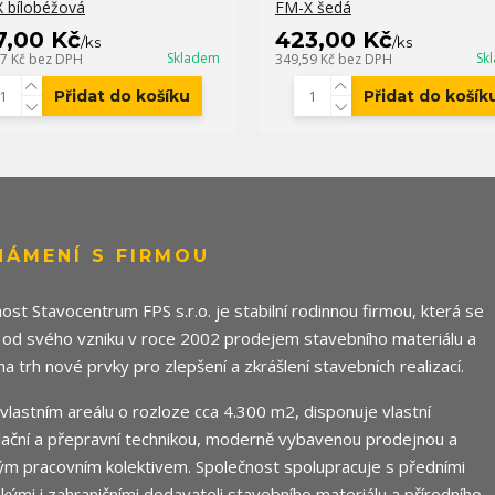
 bílobéžová
FM-X šedá
7,00 Kč
423,00 Kč
/
ks
/
ks
Skladem
Sk
07 Kč
bez DPH
349,59 Kč
bez DPH
Přidat do košíku
Přidat do košík
NÁMENÍ S FIRMOU
ost Stavocentrum FPS s.r.o. je stabilní rodinnou firmou, která se
 od svého vzniku v roce 2002 prodejem stavebního materiálu a
 na trh nové prvky pro zlepšení a zkrášlení stavebních realizací.
e vlastním areálu o rozloze cca 4.300 m2, disponuje vlastní
ační a přepravní technikou, moderně vybavenou prodejnou a
m pracovním kolektivem. Společnost spolupracuje s předními
ými i zahraničními dodavateli stavebního materiálu a přírodního