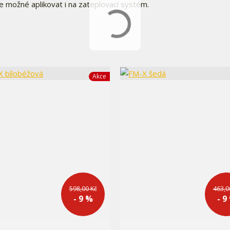
e možné aplikovat i na zateplovací systém.
Akce
598,00 Kč
463,0
- 9 %
- 9