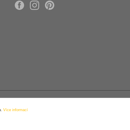
h údajů
u.
Více informací