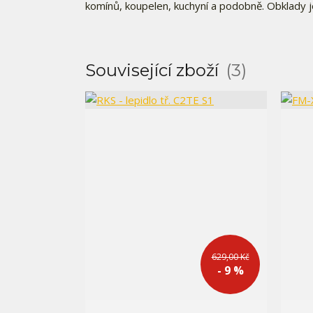
komínů, koupelen, kuchyní a podobně. Obklady j
Související zboží
3
629,00 Kč
- 9 %