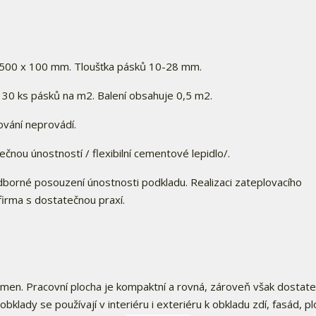
500 x 100 mm. Tloušťka pásků 10-28 mm.
30 ks pásků na m2. Balení obsahuje 0,5 m2.
vání neprovádí.
čnou únostností / flexibilní cementové lepidlo/.
dborné posouzení únostnosti podkladu. Realizaci zateplovacího
irma s dostatečnou praxí.
men. Pracovní plocha je kompaktní a rovná, zároveň však dostat
lady se používají v interiéru i exteriéru k obkladu zdí, fasád, pl