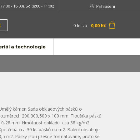
 (7:00 - 16:00), So (8:00 - 11:00)
Přihlášení
0
ks
za
0,00 Kč
t
riál a technologie
Umělý kámen Sada obkladových pásků o
rozměrech 200,300,500 x 100 mm. Tloušťka pásků
10-28 mm. Hmotnost obkladu cca 38 kg/m2.
Spotřeba cca 30 ks pásků na m2. Balení obsahuje
0,5 m2. Pásky jsou přesně formátované, proto se