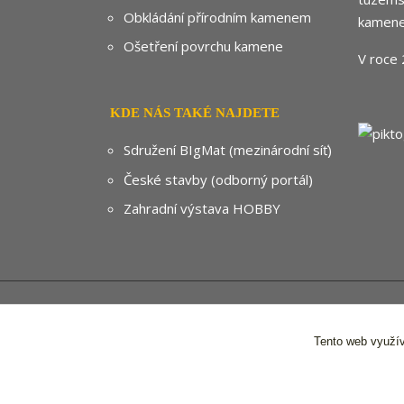
Obkládání přírodním kamenem
kamene
Ošetření povrchu kamene
V roce 
KDE NÁS TAKÉ NAJDETE
Sdružení BIgMat (mezinárodní síť)
České stavby (odborný portál)
Zahradní výstava HOBBY
© 2024
Tento web využív