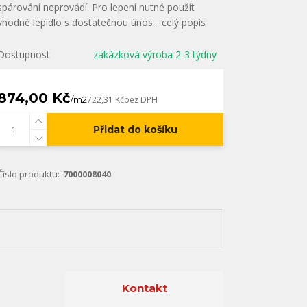
spárování neprovádí. Pro lepení nutné použít
vhodné lepidlo s dostatečnou únos...
celý popis
Dostupnost
zakázková výroba 2-3 týdny
874,00 Kč
/
m2
722,31 Kč
bez DPH
Přidat do košíku
Číslo produktu:
7000008040
Kontakt