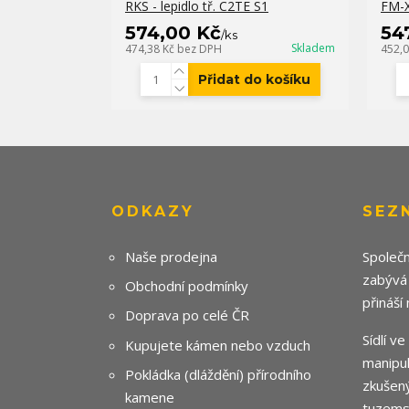
RKS - lepidlo tř. C2TE S1
FM-X
574,00 Kč
54
/
ks
Skladem
474,38 Kč
bez DPH
452,
Přidat do košíku
ODKAZY
SEZ
Naše prodejna
Společn
zabývá
Obchodní podmínky
přináší
Doprava po celé ČR
Sídlí v
Kupujete kámen nebo vzduch
manipul
Pokládka (dláždění) přírodního
zkušený
kamene
tuzemsk