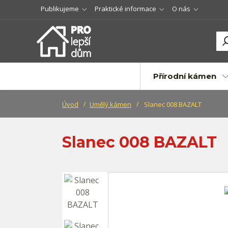
Publikujeme
Praktické informace
O nás
Přírodní kámen
Úvod
Umělý kámen
Slanec 008 BAZALT
Slanec 008 BAZALT