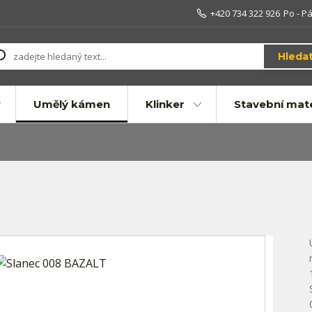
+420 734 322 926
Po - Pá
Hleda
Umělý kámen
Klinker
Stavební mate