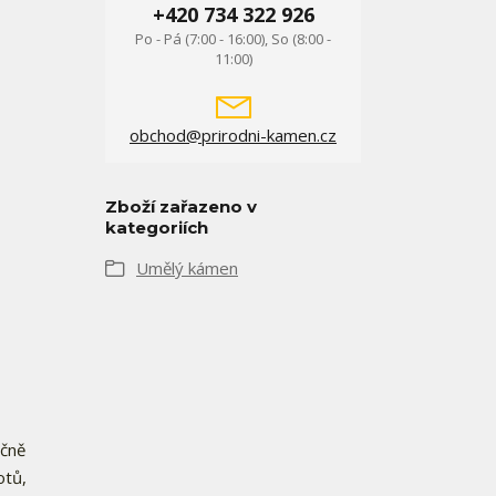
+420 734 322 926
Po - Pá (7:00 - 16:00), So (8:00 -
11:00)
obchod@prirodni-kamen.cz
Zboží zařazeno v
kategoriích
Umělý kámen
ečně
otů,