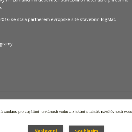
.
2016 se stala partnerem evropské sítě stavebnin
BigMat
.
 Stavocentrum FPS s.r.o. Všechna práva vyhrazena,
Ochrana osobníc
á cookies pro zajištění funkčnosti webu a získání statistik návštěvnosti web
Vytvořeno na
Eshop-rychle.cz
Nastavení
Souhlasím