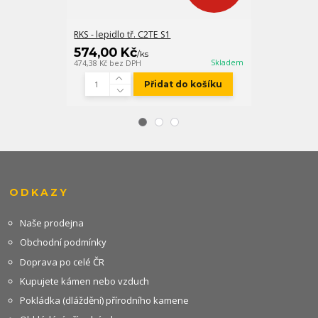
RKS - lepidlo tř. C2TE S1
FM-X bílobéžo
574,00 Kč
547,00 K
/
ks
Skladem
474,38 Kč
bez DPH
452,07 Kč
bez D
Přidat do košíku
ODKAZY
Naše prodejna
Obchodní podmínky
Doprava po celé ČR
Kupujete kámen nebo vzduch
Pokládka (dláždění) přírodního kamene