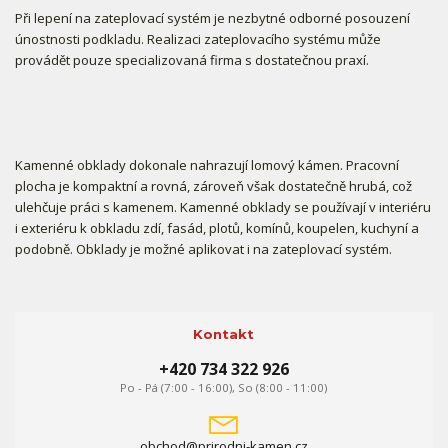
Při lepení na zateplovací systém je nezbytné odborné posouzení
únostnosti podkladu. Realizaci zateplovacího systému může
provádět pouze specializovaná firma s dostatečnou praxí.
Kamenné obklady dokonale nahrazují lomový kámen. Pracovní
plocha je kompaktní a rovná, zároveň však dostatečně hrubá, což
ulehčuje práci s kamenem. Kamenné obklady se používají v interiéru
i exteriéru k obkladu zdí, fasád, plotů, komínů, koupelen, kuchyní a
podobně. Obklady je možné aplikovat i na zateplovací systém.
Kontakt
+420 734 322 926
Po - Pá (7:00 - 16:00), So (8:00 - 11:00)
obchod@prirodni-kamen.cz