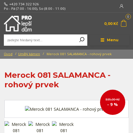
+420 734 322 926
Po - Pá (7:00 - 16:00), So (8:00 - 11:00)
0
0,00 Kč
Menu
Úvod
Umělý kámen
Merock 081 SALAMANCA - rohový prvek
Merock 081 SALAMANCA -
rohový prvek
835,00 Kč
- 9 %