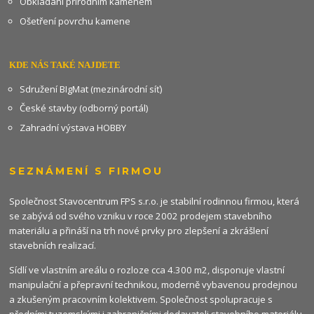
Obkládání přírodním kamenem
Ošetření povrchu kamene
KDE NÁS TAKÉ NAJDETE
Sdružení BIgMat (mezinárodní síť)
České stavby (odborný portál)
Zahradní výstava HOBBY
SEZNÁMENÍ S FIRMOU
Společnost Stavocentrum FPS s.r.o. je stabilní rodinnou firmou, která
se zabývá od svého vzniku v roce 2002 prodejem stavebního
materiálu a přináší na trh nové prvky pro zlepšení a zkrášlení
stavebních realizací.
Sídlí ve vlastním areálu o rozloze cca 4.300 m2, disponuje vlastní
manipulační a přepravní technikou, moderně vybavenou prodejnou
a zkušeným pracovním kolektivem. Společnost spolupracuje s
předními tuzemskými i zahraničními dodavateli stavebního materiálu