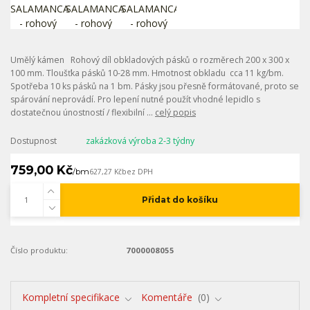
Umělý kámen Rohový díl obkladových pásků o rozměrech 200 x 300 x
100 mm. Tloušťka pásků 10-28 mm. Hmotnost obkladu cca 11 kg/bm.
Spotřeba 10 ks pásků na 1 bm. Pásky jsou přesně formátované, proto se
spárování neprovádí. Pro lepení nutné použít vhodné lepidlo s
dostatečnou únostností / flexibilní ...
celý popis
Dostupnost
zakázková výroba 2-3 týdny
759,00 Kč
/
bm
627,27 Kč
bez DPH
Přidat do košíku
Číslo produktu:
7000008055
Kompletní specifikace
Komentáře
0