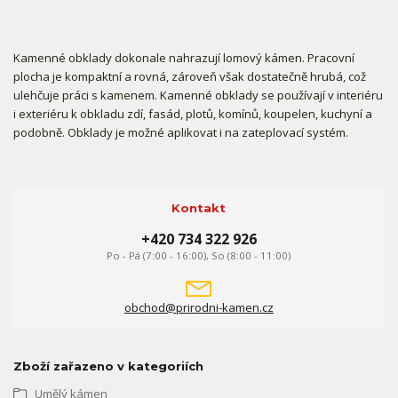
Kamenné obklady dokonale nahrazují lomový kámen. Pracovní
plocha je kompaktní a rovná, zároveň však dostatečně hrubá, což
ulehčuje práci s kamenem. Kamenné obklady se používají v interiéru
i exteriéru k obkladu zdí, fasád, plotů, komínů, koupelen, kuchyní a
podobně. Obklady je možné aplikovat i na zateplovací systém.
Kontakt
+420 734 322 926
Po - Pá (7:00 - 16:00), So (8:00 - 11:00)
obchod@prirodni-kamen.cz
Zboží zařazeno v kategoriích
Umělý kámen