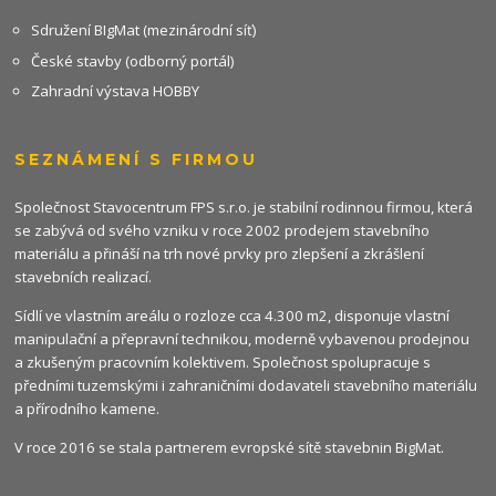
Sdružení BIgMat (mezinárodní síť)
České stavby (odborný portál)
Zahradní výstava HOBBY
SEZNÁMENÍ S FIRMOU
Společnost Stavocentrum FPS s.r.o. je stabilní rodinnou firmou, která
se zabývá od svého vzniku v roce 2002 prodejem stavebního
materiálu a přináší na trh nové prvky pro zlepšení a zkrášlení
stavebních realizací.
Sídlí ve vlastním areálu o rozloze cca 4.300 m2, disponuje vlastní
manipulační a přepravní technikou, moderně vybavenou prodejnou
a zkušeným pracovním kolektivem. Společnost spolupracuje s
předními tuzemskými i zahraničními dodavateli stavebního materiálu
a přírodního kamene.
V roce 2016 se stala partnerem evropské sítě stavebnin
BigMat
.