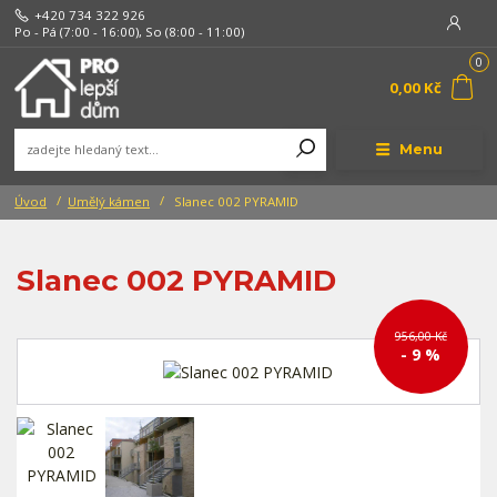
+420 734 322 926
Po - Pá (7:00 - 16:00), So (8:00 - 11:00)
0
0,00 Kč
Menu
Úvod
Umělý kámen
Slanec 002 PYRAMID
Slanec 002 PYRAMID
956,00 Kč
- 9 %