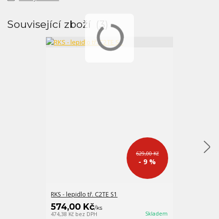
Související zboží
3
629,00 Kč
- 9 %
RKS - lepidlo tř. C2TE S1
FM-X bílobéžo
574,00 Kč
547,00 K
/
ks
Skladem
474,38 Kč
bez DPH
452,07 Kč
bez D