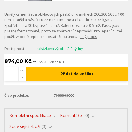
Umělý kámen Sada obkladových pásků o rozměrech 200,300,500 x 100
mm. Tloušťka pásků 10-28 mm. Hmotnost obkladu cca 38 kg/m2.
Spotřeba cca 30 ks pásků na m2. Balení obsahuje 0,5 m2. Pásky jsou
přesně formátované, proto se spárování neprovádí. Pro lepení nutné
použít vhodné lepidlo s dostatečnou únos...
celý popis
Dostupnost
zakázková výroba 2-3 týdny
874,00 Kč
/
m2
722,31 Kč
bez DPH
Přidat do košíku
Číslo produktu:
7000008000
Kompletní specifikace
Komentáře
0
Související zboží
3