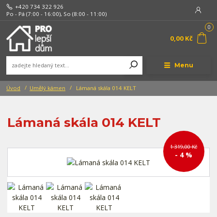
+420 734 322 926
Po - Pá (7:00 - 16:00), So (8:00 - 11:00)
0
0,00 Kč
Menu
Úvod
Umělý kámen
Lámaná skála 014 KELT
Lámaná skála 014 KELT
1 319,00 Kč
- 4 %