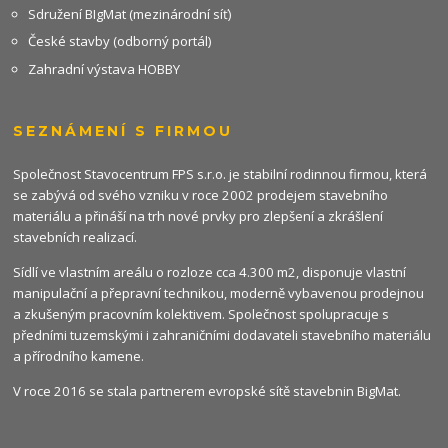
Sdružení BIgMat (mezinárodní síť)
České stavby (odborný portál)
Zahradní výstava HOBBY
SEZNÁMENÍ S FIRMOU
Společnost Stavocentrum FPS s.r.o. je stabilní rodinnou firmou, která
se zabývá od svého vzniku v roce 2002 prodejem stavebního
materiálu a přináší na trh nové prvky pro zlepšení a zkrášlení
stavebních realizací.
Sídlí ve vlastním areálu o rozloze cca 4.300 m2, disponuje vlastní
manipulační a přepravní technikou, moderně vybavenou prodejnou
a zkušeným pracovním kolektivem. Společnost spolupracuje s
předními tuzemskými i zahraničními dodavateli stavebního materiálu
a přírodního kamene.
V roce 2016 se stala partnerem evropské sítě stavebnin
BigMat
.