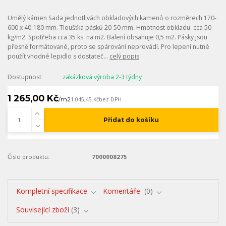
Umělý kámen Sada jednotlivách obkladových kamenů o rozměrech 170-
600 x 40-180 mm. Tloušťka pásků 20-50 mm. Hmotnost obkladu cca 50
kg/m2. Spotřeba cca 35 ks na m2. Balení obsahuje 0,5 m2. Pásky jsou
přesně formátované, proto se spárování neprovádí. Pro lepení nutné
použít vhodné lepidlo s dostateč...
celý popis
Dostupnost
zakázková výroba 2-3 týdny
1 265,00 Kč
/
m2
1 045,45 Kč
bez DPH
Přidat do košíku
Číslo produktu:
7000008275
Kompletní specifikace
Komentáře
0
Související zboží
3