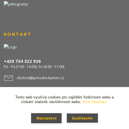
KONTAKT
+420 734 322 926
Po - Pá (7:00 - 16:00), So (8:00 - 11:00)
obchod@prirodni-kamen.cz
Tento web využívá cookies pro zajištění funkčnosti webu a
získání statistik návštěvnosti webu.
Více informací
Nastavení
Souhlasím
© 2024 Stavocentrum FPS s.r.o. Všechna práva vyhrazena,
Ochrana osobních
údajů