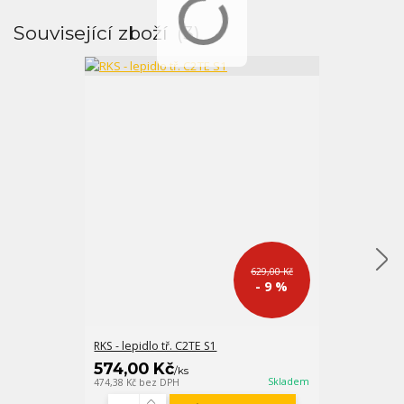
Související zboží
3
629,00 Kč
- 9 %
RKS - lepidlo tř. C2TE S1
FM-X bílobéžo
574,00 Kč
547,00 K
/
ks
Skladem
474,38 Kč
bez DPH
452,07 Kč
bez D