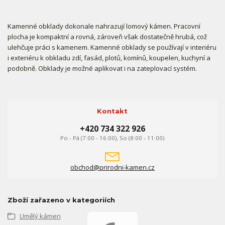
Kamenné obklady dokonale nahrazují lomový kámen. Pracovní
plocha je kompaktní a rovná, zároveň však dostatečně hrubá, což
ulehčuje práci s kamenem. Kamenné obklady se používají v interiéru
i exteriéru k obkladu zdí, fasád, plotů, komínů, koupelen, kuchyní a
podobně. Obklady je možné aplikovat i na zateplovací systém.
Kontakt
+420 734 322 926
Po - Pá (7:00 - 16:00), So (8:00 - 11:00)
obchod@prirodni-kamen.cz
Zboží zařazeno v kategoriích
Umělý kámen