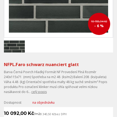
10 785,94 Kč
- 6 %
NFPL.Faro schwarz nuanciert glatt
Barva Černá Povrch Hladký Formát NF Provedení Plná Rozměr
240x115x71 (mm) Spotřeba na m2 48 (ks/m2) Balení 208 (ks/paleta)
Váha 4.48 (kg) Orientační spotřeba malty 48 kg suché směsi/m² Popis
produktu Pro označení klinker musí cihla splňovat velmi nízkou
nasákavost do 6...
celý popis
Dostupnost
na objednávku
10 092,00 Kč
/
m2
8 340,50 Kč
bez DPH