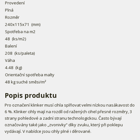
Provedení
Plná
Rozměr
240x115x71
(mm)
Spotřeba na m2
48
(ks/m2)
Balení
208
(ks/paleta)
Váha
4.48
(kg)
Orientační spotřeba malty
48 kg suché směsi/m²
Popis produktu
Pro označení klinker musí cihla splňovat velmi nízkou nasákavost do
6 %. Klinker cihly mají na rozdíl od ražených cihel přesné rozměry, 3
strany pohledové a zadní stranu technologickou. Často bývají
označovány také jako „zvonivky“ díky zvuku, který při poklepu
vydávají. V nabídce jsou cihly plné i děrované.