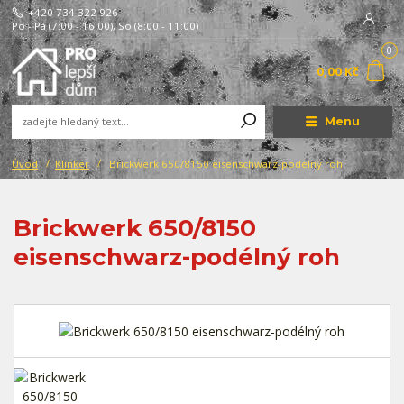
+420 734 322 926
Po - Pá (7:00 - 16:00), So (8:00 - 11:00)
0
0,00 Kč
Menu
Úvod
Klinker
Brickwerk 650/8150 eisenschwarz-podélný roh
Brickwerk 650/8150
eisenschwarz-podélný roh