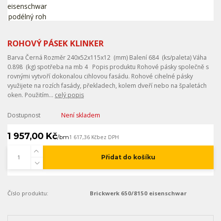
ROHOVÝ PÁSEK KLINKER
Barva Černá Rozměr 240x52x115x12 (mm) Balení 684 (ks/paleta) Váha
0.898 (kg) spotřeba na mb 4 Popis produktu Rohové pásky společně s
rovnými vytvoří dokonalou cihlovou fasádu. Rohové cihelné pásky
využijete na rozích fasády, překladech, kolem dveří nebo na špaletách
oken. Použitím...
celý popis
Dostupnost
Není skladem
1 957,00 Kč
/
bm
1 617,36 Kč
bez DPH
Přidat do košíku
Číslo produktu:
Brickwerk 650/8150 eisenschwar