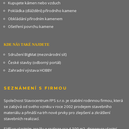
Kupujete kámen nebo vzduch
Pokládka (dláždění) přírodního kamene
Obkládání přírodním kamenem
Ošetření povrchu kamene
KDE NÁS TAKÉ NAJDETE
Sdružení BIgMat (mezinárodní síť)
České stavby (odborný portál)
Zahradní výstava HOBBY
SEZNÁMENÍ S FIRMOU
Společnost Stavocentrum FPS s.r.o. je stabilní rodinnou firmou, která
se zabývá od svého vzniku v roce 2002 prodejem stavebního
materiálu a přináší na trh nové prvky pro zlepšení a zkrášlení
stavebních realizací.
Sídlí ve vlastním areálu o rozloze cca 4.300 m2, disponuje vlastní