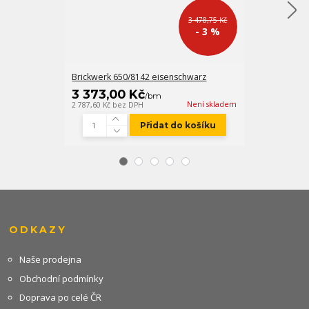
3 478,75 Kč
- 3 %
Brickwerk 650/8142 eisenschwarz
Brickwerk 650
3 373,00 Kč
2 362,00
/
bm
Není skladem
2 787,60 Kč
bez DPH
1 952,07 Kč
bez
Přidat do košíku
ODKAZY
Naše prodejna
Obchodní podmínky
Doprava po celé ČR