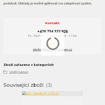
podobně. Obklady je možné aplikovat i na zateplovací systém.
Kontakt
+420 734 322 926
Po - Pá (7:00 - 16:00), So (8:00 - 11:00)
obchod@prirodni-kamen.cz
Zboží zařazeno v kategoriích
Umělý kámen
Související zboží
3