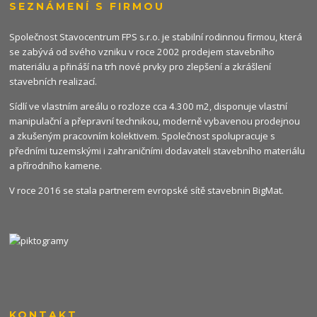
SEZNÁMENÍ S FIRMOU
Společnost Stavocentrum FPS s.r.o. je stabilní rodinnou firmou, která
se zabývá od svého vzniku v roce 2002 prodejem stavebního
materiálu a přináší na trh nové prvky pro zlepšení a zkrášlení
stavebních realizací.
Sídlí ve vlastním areálu o rozloze cca 4.300 m2, disponuje vlastní
manipulační a přepravní technikou, moderně vybavenou prodejnou
a zkušeným pracovním kolektivem. Společnost spolupracuje s
předními tuzemskými i zahraničními dodavateli stavebního materiálu
a přírodního kamene.
V roce 2016 se stala partnerem evropské sítě stavebnin
BigMat
.
KONTAKT