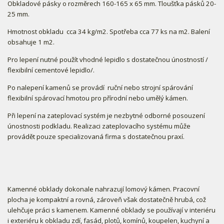
Obkladové pásky o rozměrech 160-165 x 65 mm. Tloušťka pásků 20-
25 mm.
Hmotnost obkladu cca 34 kg/m2. Spotřeba cca 77 ks na m2. Balení
obsahuje 1 m2.
Pro lepení nutné použít vhodné lepidlo s dostatečnou únostností /
flexibilní cementové lepidlo/.
Po nalepení kamenů se provádí ruční nebo strojní spárování
flexibilní spárovací hmotou pro přírodní nebo umělý kámen.
Při lepení na zateplovací systém je nezbytné odborné posouzení
únostnosti podkladu. Realizaci zateplovacího systému může
provádět pouze specializovaná firma s dostatečnou praxí.
Kamenné obklady dokonale nahrazují lomový kámen. Pracovní
plocha je kompaktní a rovná, zároveň však dostatečně hrubá, což
ulehčuje práci s kamenem. Kamenné obklady se používají v interiéru
i exteriéru k obkladu zdí, fasád, plotů, komínů, koupelen, kuchyní a