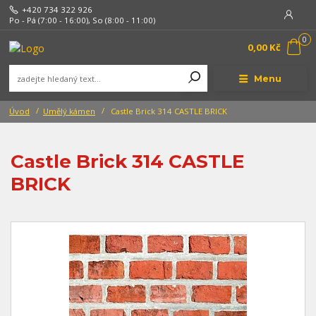
+420 734 322 926
Po - Pá (7:00 - 16:00), So (8:00 - 11:00)
0
0,00 Kč
Menu
Úvod
Umělý kámen
Castle Brick 314 CASTLE BRICK
Castle Brick 314 CASTLE
BRICK