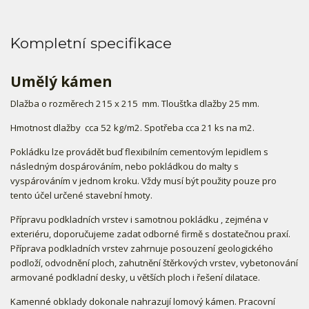
Kompletní specifikace
Umělý kámen
Dlažba o rozměrech 215 x 215 mm. Tloušťka dlažby 25 mm.
Hmotnost dlažby cca 52 kg/m2. Spotřeba cca 21 ks na m2.
Pokládku lze provádět buď flexibilním cementovým lepidlem s
následným dospárováním, nebo pokládkou do malty s
vyspárováním v jednom kroku. Vždy musí být použity pouze pro
tento účel určené stavební hmoty.
Přípravu podkladních vrstev i samotnou pokládku , zejména v
exteriéru, doporučujeme zadat odborné firmě s dostatečnou praxí.
Příprava podkladních vrstev zahrnuje posouzení geologického
podloží, odvodnění ploch, zahutnění štěrkových vrstev, vybetonování
armované podkladní desky, u větších ploch i řešení dilatace.
Kamenné obklady dokonale nahrazují lomový kámen. Pracovní