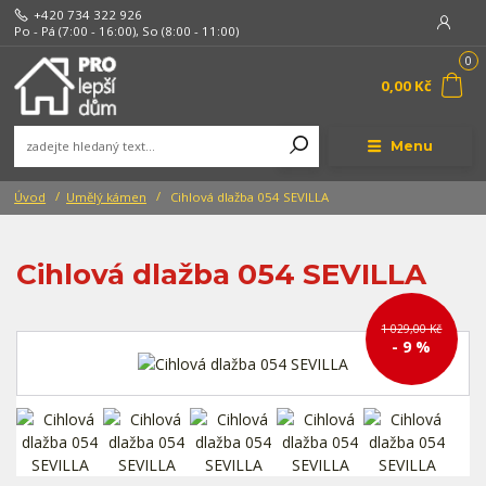
+420 734 322 926
Po - Pá (7:00 - 16:00), So (8:00 - 11:00)
0
0,00 Kč
Menu
Úvod
Umělý kámen
Cihlová dlažba 054 SEVILLA
Cihlová dlažba 054 SEVILLA
1 029,00 Kč
- 9 %