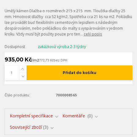
Umělý kámen Dlažba o rozměrech 215 x 215 mm. Tloušťka dlažby 25
mm. Hmotnost dlažby cca 52 kg/m2. Spotřeba cca 21 ks na m2. Pokládku
lze provádět buď flexibilním cementovým lepidlem s následným
dospárováním, nebo pokládkou do malty s vyspárováním v jednom
kroku. Vždy musí být použity pouze pro ten...
celý popis
Dostupnost
zakázková výroba 2-3 týdny
935,00 Kč
/
m2
772,73 Kč
bez DPH
Přidat do košíku
Číslo produktu:
7000008565
Kompletní specifikace
Komentáře
0
Související zboží
3