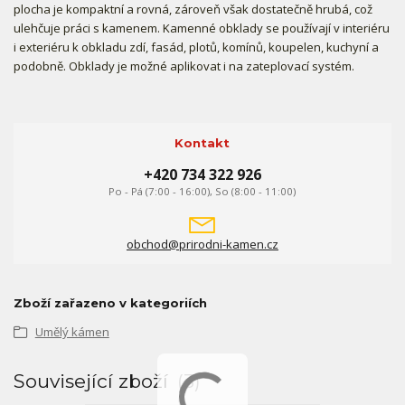
plocha je kompaktní a rovná, zároveň však dostatečně hrubá, což
ulehčuje práci s kamenem. Kamenné obklady se používají v interiéru
i exteriéru k obkladu zdí, fasád, plotů, komínů, koupelen, kuchyní a
podobně. Obklady je možné aplikovat i na zateplovací systém.
Kontakt
+420 734 322 926
Po - Pá (7:00 - 16:00), So (8:00 - 11:00)
obchod@prirodni-kamen.cz
Zboží zařazeno v kategoriích
Umělý kámen
Související zboží
3