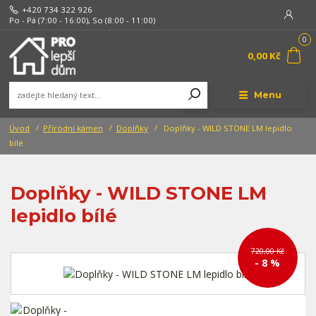
+420 734 322 926
Po - Pá (7:00 - 16:00), So (8:00 - 11:00)
0
0,00 Kč
Menu
Úvod
Přírodní kámen
Doplňky
Doplňky - WILD STONE LM lepidlo
bílé
Doplňky - WILD STONE LM
lepidlo bílé
720,00 Kč
- 8 %