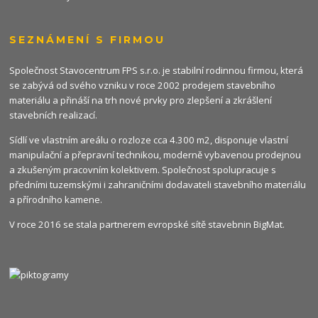
SEZNÁMENÍ S FIRMOU
Společnost Stavocentrum FPS s.r.o. je stabilní rodinnou firmou, která
se zabývá od svého vzniku v roce 2002 prodejem stavebního
materiálu a přináší na trh nové prvky pro zlepšení a zkrášlení
stavebních realizací.
Sídlí ve vlastním areálu o rozloze cca 4.300 m2, disponuje vlastní
manipulační a přepravní technikou, moderně vybavenou prodejnou
a zkušeným pracovním kolektivem. Společnost spolupracuje s
předními tuzemskými i zahraničními dodavateli stavebního materiálu
a přírodního kamene.
V roce 2016 se stala partnerem evropské sítě stavebnin
BigMat
.