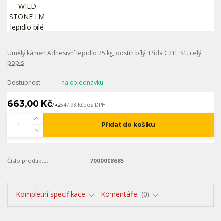
Umělý kámen Adhesivní lepidlo 25 kg, odstín bílý. Třída C2TE S1.
celý
popis
Dostupnost
na objednávku
663,00 Kč
/
ks
547,93 Kč
bez DPH
Přidat do košíku
Číslo produktu:
7000008685
Kompletní specifikace
Komentáře
0