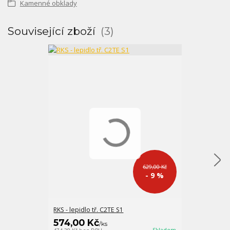
Kamenné obklady
Související zboží
3
629,00 Kč
- 9 %
RKS - lepidlo tř. C2TE S1
FM-X bílobéžo
574,00 Kč
547,00 K
/
ks
Skladem