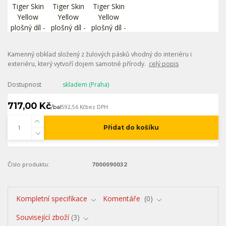
Kamenný obklad složený z žulových pásků vhodný do interiéru i
exteriéru, který vytvoří dojem samotné přírody.
celý popis
Dostupnost
skladem (Praha)
717,00 Kč
/
bal
592,56 Kč
bez DPH
Přidat do košíku
Číslo produktu:
7000090032
Kompletní specifikace
Komentáře
0
Související zboží
3