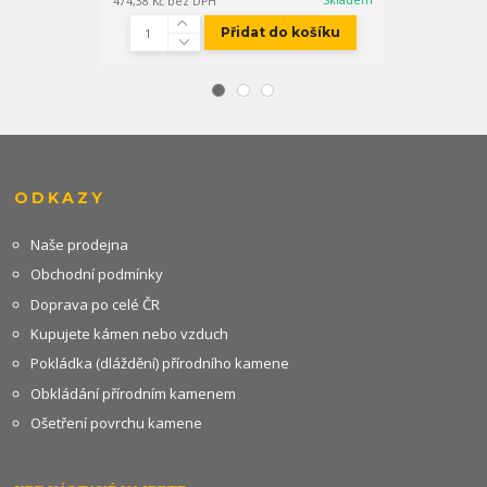
474,38 Kč
bez DPH
452,07 Kč
bez D
Přidat do košíku
ODKAZY
Naše prodejna
Obchodní podmínky
Doprava po celé ČR
Kupujete kámen nebo vzduch
Pokládka (dláždění) přírodního kamene
Obkládání přírodním kamenem
Ošetření povrchu kamene