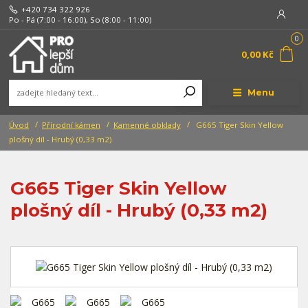
+420 734 322 926
Po - Pá (7:00 - 16:00), So (8:00 - 11:00)
0
0,00 Kč
Menu
Úvod
Přírodní kámen
Kamenné obklady
G665 Tiger Skin Yellow
plošný díl - Hrubý (0,33 m2)
G665 Tiger Skin Yellow
plošný díl - Hrubý (0,33 m2)