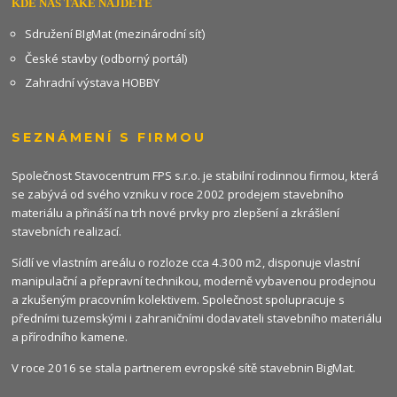
KDE NÁS TAKÉ NAJDETE
Sdružení BIgMat (mezinárodní síť)
České stavby (odborný portál)
Zahradní výstava HOBBY
SEZNÁMENÍ S FIRMOU
Společnost Stavocentrum FPS s.r.o. je stabilní rodinnou firmou, která
se zabývá od svého vzniku v roce 2002 prodejem stavebního
materiálu a přináší na trh nové prvky pro zlepšení a zkrášlení
stavebních realizací.
Sídlí ve vlastním areálu o rozloze cca 4.300 m2, disponuje vlastní
manipulační a přepravní technikou, moderně vybavenou prodejnou
a zkušeným pracovním kolektivem. Společnost spolupracuje s
předními tuzemskými i zahraničními dodavateli stavebního materiálu
a přírodního kamene.
V roce 2016 se stala partnerem evropské sítě stavebnin
BigMat
.