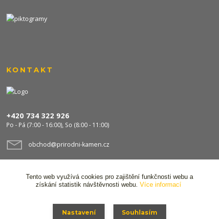
KONTAKT
+420 734 322 926
Po - Pá (7:00 - 16:00), So (8:00 - 11:00)
obchod@prirodni-kamen.cz
Tento web využívá cookies pro zajištění funkčnosti webu a
získání statistik návštěvnosti webu.
Více informací
Nastavení
Souhlasím
© 2024 Stavocentrum FPS s.r.o. Všechna práva vyhrazena,
Ochrana osobních