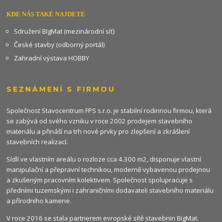
KDE NÁS TAKÉ NAJDETE
Sdružení BIgMat (mezinárodní síť)
České stavby (odborný portál)
Zahradní výstava HOBBY
SEZNÁMENÍ S FIRMOU
Společnost Stavocentrum FPS s.r.o. je stabilní rodinnou firmou, která
se zabývá od svého vzniku v roce 2002 prodejem stavebního
materiálu a přináší na trh nové prvky pro zlepšení a zkrášlení
stavebních realizací.
Sídlí ve vlastním areálu o rozloze cca 4.300 m2, disponuje vlastní
manipulační a přepravní technikou, moderně vybavenou prodejnou
a zkušeným pracovním kolektivem. Společnost spolupracuje s
předními tuzemskými i zahraničními dodavateli stavebního materiálu
a přírodního kamene.
V roce 2016 se stala partnerem evropské sítě stavebnin
BigMat
.