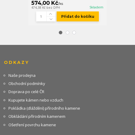
574,00 Kč
249,00 K
/
ks
Skladem
474,38 Kč
bez DPH
205,79 Kč
bez D
Přidat do košíku
ODKAZY
Naše prodejna
Obchodní podmínky
Doprava po celé ČR
Kupujete kámen nebo vzduch
Pokládka (dláždění) přírodního kamene
Obkládání přírodním kamenem
Ošetření povrchu kamene