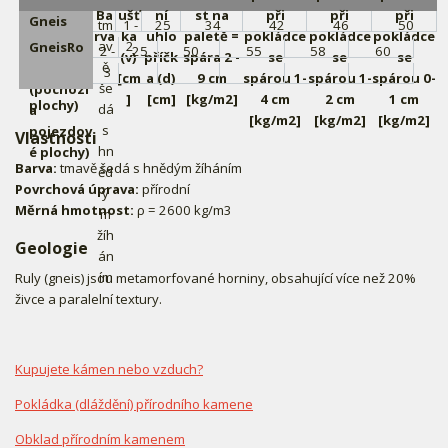
Ba
ušť
ní
st na
při
při
při
Gneis
tm
1 -
25
34
42
46
50
rva
ka
uhlo
paletě =
pokládce
pokládce
pokládce
Rodopy
av
2
GneisRo
2 -
25
50
55
58
60
(v)
příčk
spára 2 -
se
se
se
(obklad,
ě
dopy
3
[cm
a (d)
9 cm
spárou 1-
spárou 1-
spárou 0-
pochozí
še
(pochozí
]
[cm]
[kg/m2]
4 cm
2 cm
1 cm
plochy)
dá
a
[kg/m2]
[kg/m2]
[kg/m2]
s
pojezdov
Vlastnosti
hn
é plochy)
Barva:
tmavě šedá s hnědým žíháním
ěd
Povrchová úprava:
přírodní
ý
Měrná hmotnost:
ρ = 2600 kg/m3
m
žíh
Geologie
án
ím
Ruly (gneis) jsou metamorfované horniny, obsahující více než 20%
živce a paralelní textury.
Kupujete kámen nebo vzduch?
Pokládka (dláždění) přírodního kamene
Obklad přírodním kamenem