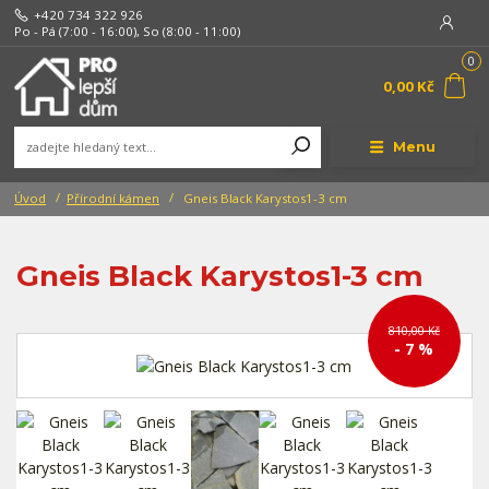
+420 734 322 926
Po - Pá (7:00 - 16:00), So (8:00 - 11:00)
0
0,00 Kč
Menu
Úvod
Přírodní kámen
Gneis Black Karystos1-3 cm
Gneis Black Karystos1-3 cm
810,00 Kč
- 7 %