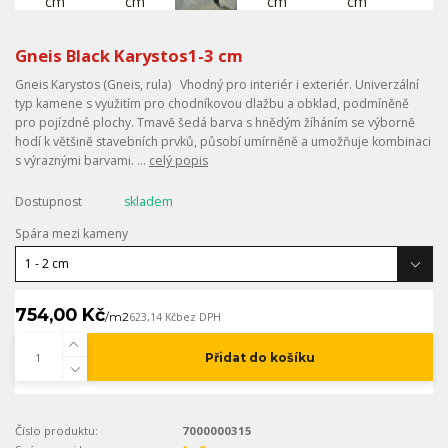
Gneis Black Karystos1-3 cm
Gneis Karystos (Gneis, rula) Vhodný pro interiér i exteriér. Univerzální
typ kamene s využitím pro chodníkovou dlažbu a obklad, podmíněně
pro pojízdné plochy. Tmavě šedá barva s hnědým žíháním se výborně
hodí k většině stavebních prvků, působí umírněně a umožňuje kombinaci
s výraznými barvami. ...
celý popis
Dostupnost
skladem
Spára mezi kameny
754,00 Kč
/
m2
623,14 Kč
bez DPH
Přidat do košíku
Číslo produktu:
7000000315