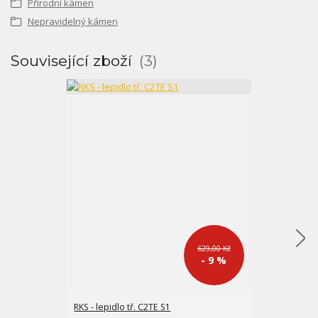
Přírodní kámen
Nepravidelný kámen
Související zboží
3
629,00 Kč
- 9 %
RKS - lepidlo tř. C2TE S1
NVL 300 šedá