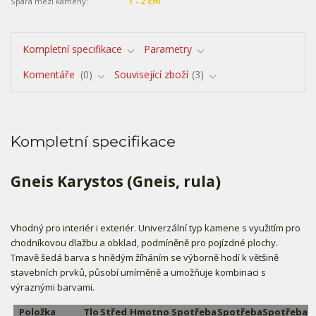
Spára mezi kameny:
1 - 2 cm
Kompletní specifikace
Parametry
Komentáře
0
Související zboží
3
Kompletní specifikace
Gneis Karystos (Gneis, rula)
Vhodný pro interiér i exteriér. Univerzální typ kamene s využitím pro
chodníkovou dlažbu a obklad, podmíněně pro pojízdné plochy.
Tmavě šedá barva s hnědým žíháním se výborně hodí k většině
stavebních prvků, působí umírněně a umožňuje kombinaci s
výraznými barvami.
Položka
Tlo
Střed
Hmotno
Spotřeba
Spotřeba
Spotřeba