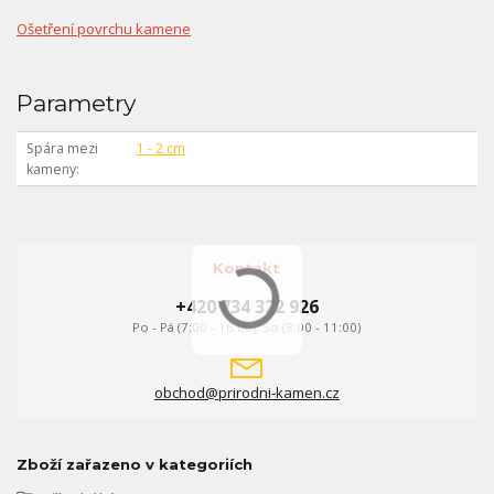
Ošetření povrchu kamene
Parametry
Spára mezi
1 - 2 cm
kameny
Kontakt
+420 734 322 926
Po - Pá (7:00 - 16:00), So (8:00 - 11:00)
obchod@prirodni-kamen.cz
Zboží zařazeno v kategoriích