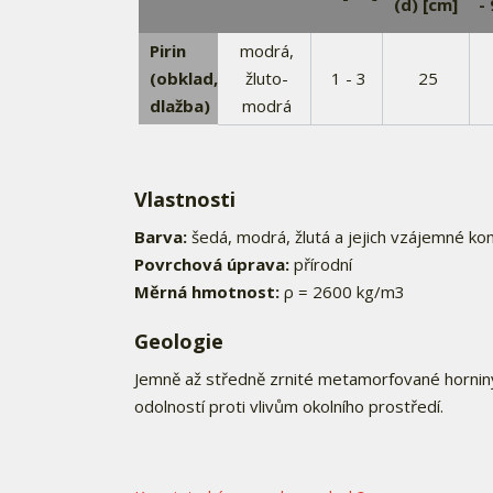
(d) [cm]
-
Pirin
modrá,
(obklad,
žluto-
1 - 3
25
dlažba)
modrá
Vlastnosti
Barva:
šedá, modrá, žlutá a jejich vzájemné k
Povrchová úprava:
přírodní
Měrná hmotnost:
ρ = 2600 kg/m3
Geologie
Jemně až středně zrnité metamorfované horniny
odolností proti vlivům okolního prostředí.