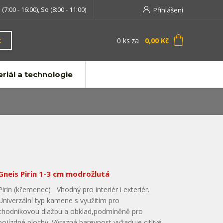
 (7:00 - 16:00), So (8:00 - 11:00)
Přihlášení
0
ks
za
0,00 Kč
t
riál a technologie
Gneis Pirin 1-3 cm modrožlutá
Pirin (křemenec) Vhodný pro interiér i exteriér.
Univerzální typ kamene s využitím pro
chodníkovou dlažbu a obklad,podmíněně pro
pojízdné plochy. Výrazná barevnost vyžaduje citlivé