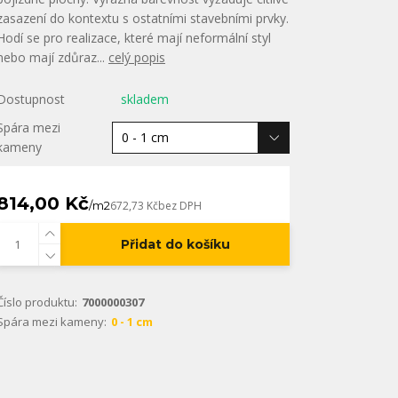
zasazení do kontextu s ostatními stavebními prvky.
Hodí se pro realizace, které mají neformální styl
nebo mají zdůraz...
celý popis
Dostupnost
skladem
Spára mezi
kameny
814,00 Kč
/
m2
672,73 Kč
bez DPH
Přidat do košíku
Číslo produktu:
7000000307
Spára mezi kameny:
0 - 1 cm