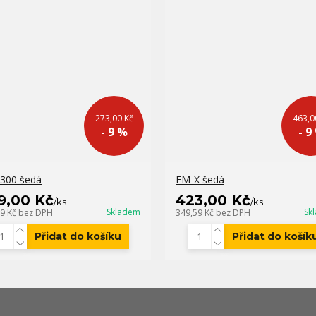
273,00 Kč
463,0
- 9 %
- 9
300 šedá
FM-X šedá
9,00 Kč
423,00 Kč
/
ks
/
ks
Skladem
Sk
79 Kč
bez DPH
349,59 Kč
bez DPH
Přidat do košíku
Přidat do košík