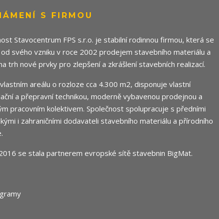
NÁMENÍ S FIRMOU
ost Stavocentrum FPS s.r.o. je stabilní rodinnou firmou, která se
 od svého vzniku v roce 2002 prodejem stavebního materiálu a
 na trh nové prvky pro zlepšení a zkrášlení stavebních realizací.
e vlastním areálu o rozloze cca 4.300 m2, disponuje vlastní
ační a přepravní technikou, moderně vybavenou prodejnou a
m pracovním kolektivem. Společnost spolupracuje s předními
ými i zahraničními dodavateli stavebního materiálu a přírodního
.
2016 se stala partnerem evropské sítě stavebnin
BigMat
.