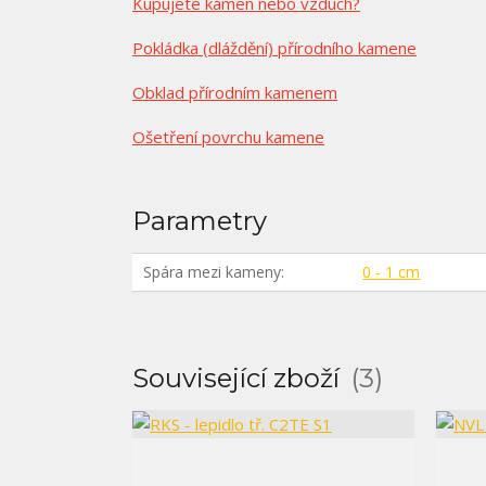
Kupujete kámen nebo vzduch?
Pokládka (dláždění) přírodního kamene
Obklad přírodním kamenem
Ošetření povrchu kamene
Parametry
Spára mezi kameny
0 - 1 cm
Související zboží
3