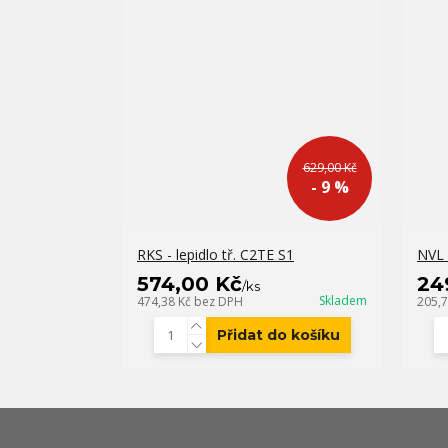
629,00 Kč
- 9 %
RKS - lepidlo tř. C2TE S1
NVL 
574,00 Kč
24
/
ks
Skladem
474,38 Kč
bez DPH
205,
Přidat do košíku