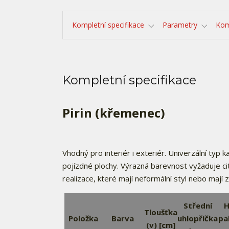
Kompletní specifikace
Parametry
Kom
Kompletní specifikace
Pirin (křemenec)
Vhodný pro interiér i exteriér. Univerzální ty
pojízdné plochy. Výrazná barevnost vyžaduje ci
realizace, které mají neformální styl nebo mají 
Střední
H
Tloušťka
Položka
Barva
uhlopříčka
pa
(v) [cm]