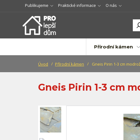
Publikujeme
Praktické informace
O nás
Přírodní kámen
Úvod
Přírodní kámen
Gneis Pirin 1-3 cm modrož
Gneis Pirin 1-3 cm m