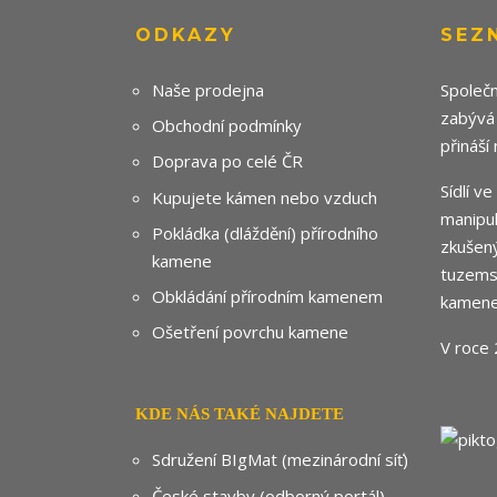
ODKAZY
SEZ
Naše prodejna
Společn
zabývá
Obchodní podmínky
přináší
Doprava po celé ČR
Sídlí v
Kupujete kámen nebo vzduch
manipul
Pokládka (dláždění) přírodního
zkušený
kamene
tuzemsk
Obkládání přírodním kamenem
kamene
Ošetření povrchu kamene
V roce 
KDE NÁS TAKÉ NAJDETE
Sdružení BIgMat (mezinárodní síť)
České stavby (odborný portál)