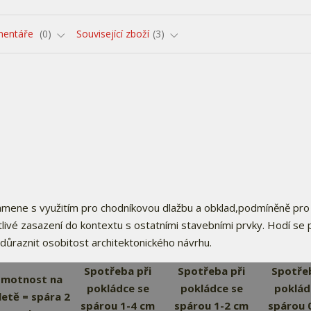
entáře
0
Související zboží
3
p kamene s využitím pro chodníkovou dlažbu a obklad,podmíněně pro
tlivé zasazení do kontextu s ostatními stavebními prvky. Hodí se 
zdůraznit osobitost architektonického návrhu.
Spotřeba při
Spotřeba při
Spotřeb
motnost na
pokládce se
pokládce se
poklád
letě = spára 2
spárou 1-4 cm
spárou 1-2 cm
spárou 