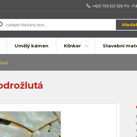
+420 734 322 926
Po - Pá
Hleda
Umělý kámen
Klinker
Stavební mate
lutá
odrožlutá