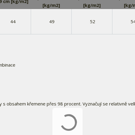
 9 cm [kg/m2]
[kg/m2]
[kg/m2]
[kg/
44
49
52
5
ombinace
 s obsahem křemene přes 98 procent. Vyznačují se relativně vel