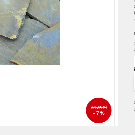
875,00 Kč
- 7 %