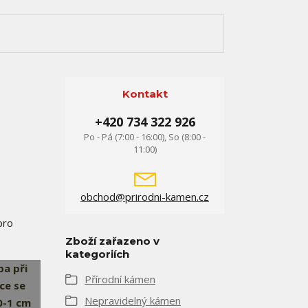
Kontakt
+420 734 322 926
Po - Pá (7:00 - 16:00), So (8:00 -
11:00)
obchod@prirodni-kamen.cz
pro
Zboží zařazeno v
kategoriích
a při
Přírodní kámen
ce se
Nepravidelný kámen
0-1 cm