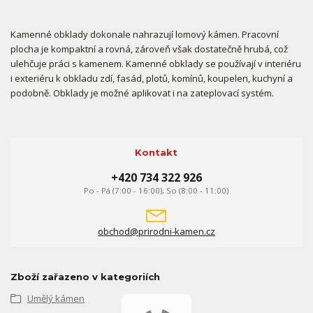
Kamenné obklady dokonale nahrazují lomový kámen. Pracovní
plocha je kompaktní a rovná, zároveň však dostatečně hrubá, což
ulehčuje práci s kamenem. Kamenné obklady se používají v interiéru
i exteriéru k obkladu zdí, fasád, plotů, komínů, koupelen, kuchyní a
podobně. Obklady je možné aplikovat i na zateplovací systém.
Kontakt
+420 734 322 926
Po - Pá (7:00 - 16:00), So (8:00 - 11:00)
obchod@prirodni-kamen.cz
Zboží zařazeno v kategoriích
Umělý kámen