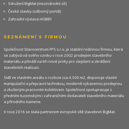
Sdružení BIgMat (mezinárodní síť)
České stavby (odborný portál)
Zahradní výstava HOBBY
SEZNÁMENÍ S FIRMOU
Společnost Stavocentrum FPS s.r.o. je stabilní rodinnou firmou, která
se zabývá od svého vzniku v roce 2002 prodejem stavebního
materiálu a přináší na trh nové prvky pro zlepšení a zkrášlení
stavebních realizací.
Sídlí ve vlastním areálu o rozloze cca 4.300 m2, disponuje vlastní
manipulační a přepravní technikou, moderně vybavenou prodejnou
a zkušeným pracovním kolektivem. Společnost spolupracuje s
předními tuzemskými i zahraničními dodavateli stavebního materiálu
a přírodního kamene.
V roce 2016 se stala partnerem evropské sítě stavebnin
BigMat
.