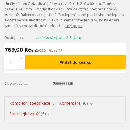
Umělý kámen Obkladové pásky o rozměrech 210 x 60 mm. Tloušťka
pásků 10-15 mm. Hmotnost obkladu cca 23 kg/m2. Spotřeba cca 56
ks na m2. Balení obsahuje 1 m2. Pro lepení nutné použít vhodné lepidlo
s dostatečnou únostností / flexibilní cementové lepidlo/. Po nalepení
kamenů se provádí ruční nebo str...
celý popis
Dostupnost
zakázková výroba 2-3 týdny
769,00 Kč
/
m2
635,54 Kč
bez DPH
Přidat do košíku
Číslo produktu:
7000008485
Kompletní specifikace
Komentáře
0
Související zboží
3