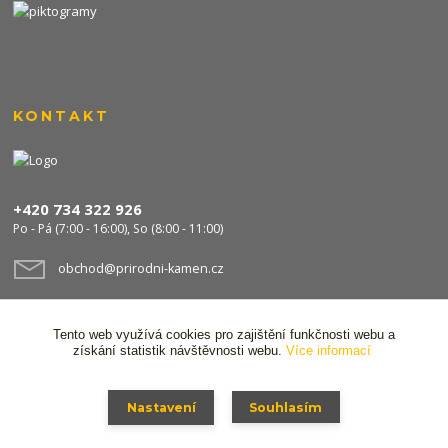
KONTAKT
+420 734 322 926
Po - Pá (7:00 - 16:00), So (8:00 - 11:00)
obchod@prirodni-kamen.cz
Tento web využívá cookies pro zajištění funkčnosti webu a
získání statistik návštěvnosti webu.
Více informací
Nastavení
Souhlasím
© 2024 Stavocentrum FPS s.r.o. Všechna práva vyhrazena,
Ochrana osobních
údajů