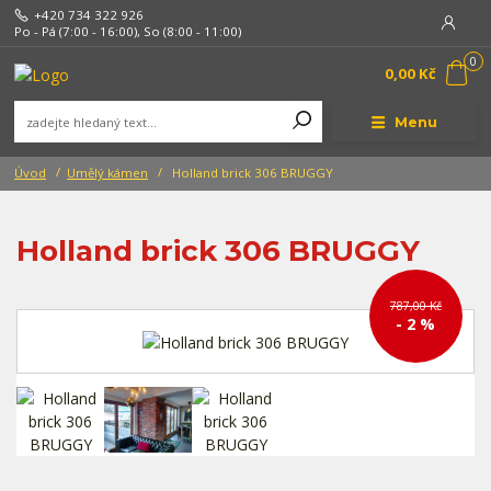
+420 734 322 926
Po - Pá (7:00 - 16:00), So (8:00 - 11:00)
0
0,00 Kč
Menu
Úvod
Umělý kámen
Holland brick 306 BRUGGY
Holland brick 306 BRUGGY
787,00 Kč
- 2 %