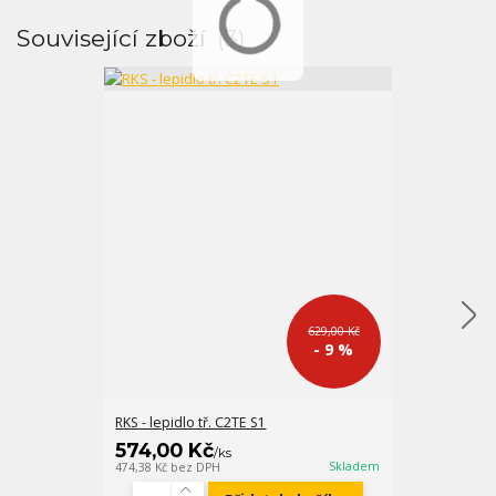
Související zboží
3
629,00 Kč
- 9 %
RKS - lepidlo tř. C2TE S1
FM-X bílobéžo
574,00 Kč
547,00 K
/
ks
Skladem
474,38 Kč
bez DPH
452,07 Kč
bez D