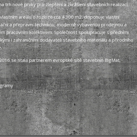
 na trh nové prvky pro zlepšení a zkrášlení stavebních realizací.
e vlastním areálu o rozloze cca 4.300 m2, disponuje vlastní
ační a přepravní technikou, moderně vybavenou prodejnou a
m pracovním kolektivem. Společnost spolupracuje s předními
ými i zahraničními dodavateli stavebního materiálu a přírodního
.
2016 se stala partnerem evropské sítě stavebnin
BigMat
.