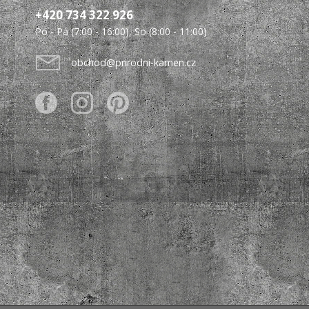
+420 734 322 926
Po - Pá (7:00 - 16:00), So (8:00 - 11:00)
obchod@prirodni-kamen.cz