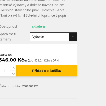
vesnické výstavby a dokáže navodit dojem
luxusního stavebního prvku. Položka Barva
Tloušťka (v) [cm] Střední uhlopří...
celý popis
Dostupnost
skladem
Spára mezi
kameny
cena od
546,00 Kč
/
m2
od
451,24 Kč
bez DPH
Přidat do košíku
Číslo produktu:
7000000220