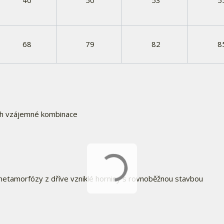
40
50
53
5
68
79
82
8
ich vzájemné kombinace
 metamorfózy z dříve vzniklé horniny s rovnoběžnou stavbou