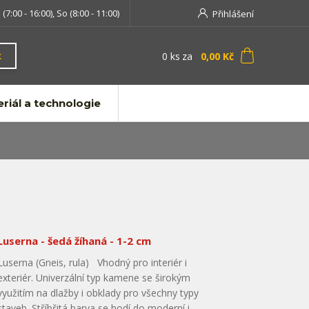
 (7:00 - 16:00), So (8:00 - 11:00)
Přihlášení
0
ks
za
0,00 Kč
t
riál a technologie
Luserna - šedá žíhaná - 1-2 cm
Luserna (Gneis, rula) Vhodný pro interiér i
exteriér. Univerzální typ kamene se širokým
využitím na dlažby i obklady pro všechny typy
staveb. Stříbřitá barva se hodí do moderní i