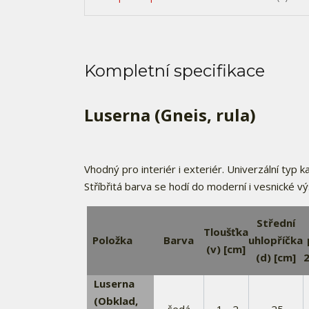
Kompletní specifikace
Luserna (Gneis, rula)
Vhodný pro interiér i exteriér. Univerzální typ
Stříbřitá barva se hodí do moderní i vesnické 
Střední
Tloušťka
Položka
Barva
uhlopříčka
(v) [cm]
(d) [cm]
2
Luserna
(Obklad,