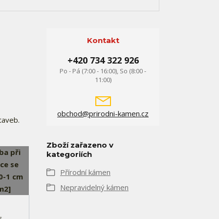
Kontakt
+420 734 322 926
Po - Pá (7:00 - 16:00), So (8:00 -
11:00)
obchod@prirodni-kamen.cz
taveb.
Zboží zařazeno v
ba při
kategoriích
ce se
Přírodní kámen
0-1 cm
Nepravidelný kámen
m2]