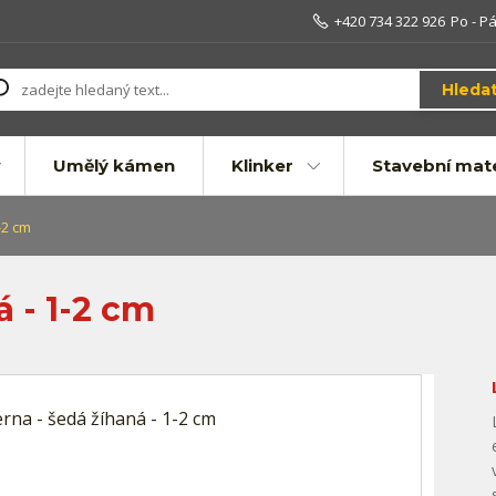
+420 734 322 926
Po - Pá
Hleda
Umělý kámen
Klinker
Stavební mate
-2 cm
á - 1-2 cm