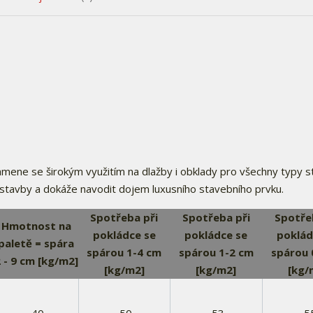
 kamene se širokým využitím na dlažby i obklady pro všechny typy s
výstavby a dokáže navodit dojem luxusního stavebního prvku.
Spotřeba při
Spotřeba při
Spotře
Hmotnost na
pokládce se
pokládce se
poklád
paletě = spára
spárou 1-4 cm
spárou 1-2 cm
spárou 
 - 9 cm [kg/m2]
[kg/m2]
[kg/m2]
[kg/