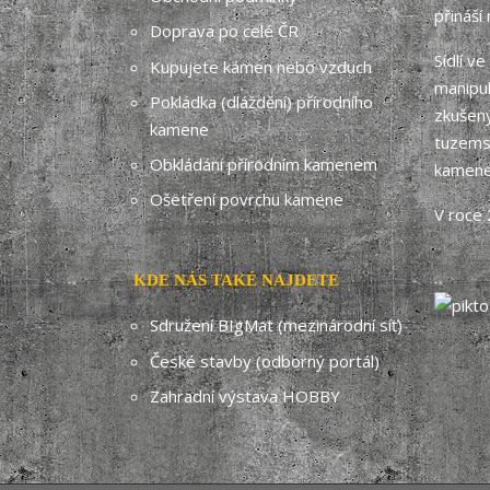
přináší
Doprava po celé ČR
Sídlí v
Kupujete kámen nebo vzduch
manipul
Pokládka (dláždění) přírodního
zkušený
kamene
tuzemsk
Obkládání přírodním kamenem
kamene
Ošetření povrchu kamene
V roce 
KDE NÁS TAKÉ NAJDETE
Sdružení BIgMat (mezinárodní síť)
České stavby (odborný portál)
Zahradní výstava HOBBY