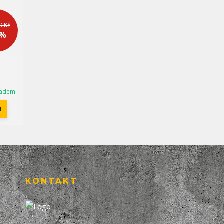
0 Kč
 %
ladem
u
KONTAKT