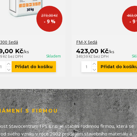
273,00 Kč
463,0
- 9 %
- 9
300 šedá
FM-X šedá
9,00 Kč
423,00 Kč
/
ks
/
ks
Skladem
Sk
79 Kč
bez DPH
349,59 Kč
bez DPH
Přidat do košíku
Přidat do košík
NÁMENÍ S FIRMOU
ost Stavocentrum FPS s.r.o. je stabilní rodinnou firmou, která se
 od svého vzniku v roce 2002 prodejem stavebního materiálu a