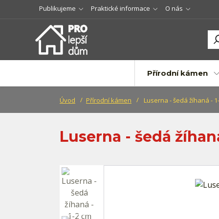
Publikujeme
Praktické informace
O nás
Přírodní kámen
Úvod
Přírodní kámen
Luserna - šedá žíhaná - 1
Luserna - šedá žíhan