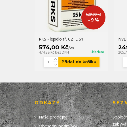
629,00 Kč
- 9 %
RKS - lepidlo tř. C2TE S1
NVL 
574,00 Kč
24
/
ks
Skladem
474,38 Kč
bez DPH
205,
Přidat do košíku
ODKAZY
SEZ
Naše prodejna
Společn
zabývá
Obchodní podmínky