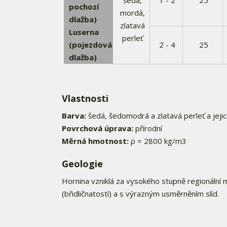
šedá,
1 - 2
25
pochozí
mordá,
dlažba)
zlatavá
Luserna
perleť
(pojezdová
2 - 4
25
dlažba)
Vlastnosti
Barva:
šedá, šedomodrá a zlatavá perleť a jej
Povrchová úprava:
přírodní
Měrná hmotnost:
ρ = 2800 kg/m3
Geologie
Hornina vzniklá za vysokého stupně regionální
(břidličnatostí) a s výrazným usměrněním slíd.