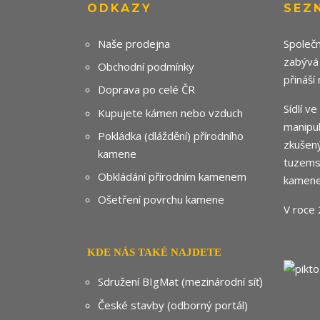
ODKAZY
SEZ
Naše prodejna
Společn
zabývá
Obchodní podmínky
přináší
Doprava po celé ČR
Sídlí v
Kupujete kámen nebo vzduch
manipul
Pokládka (dláždění) přírodního
zkušený
kamene
tuzemsk
Obkládání přírodním kamenem
kamene
Ošetření povrchu kamene
V roce 
KDE NÁS TAKÉ NAJDETE
Sdružení BIgMat (mezinárodní síť)
České stavby (odborný portál)