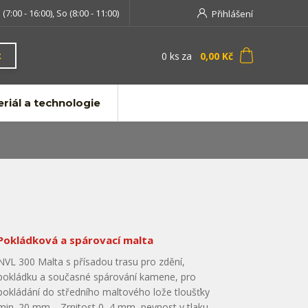
 (7:00 - 16:00), So (8:00 - 11:00)
Přihlášení
0
ks
za
0,00 Kč
t
riál a technologie
Pokládková a spárovací malta
NVL 300 Malta s přísadou trasu pro zdění,
pokládku a současné spárování kamene, pro
pokládání do středního maltového lože tloušťky
min. 20 mm. Zrnitost 0–4 mm, pevnost v tlaku