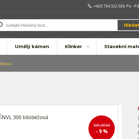
+420 734 322 926
Po - Pá
Hleda
Umělý kámen
Klinker
Stavební mate
béžová
301,00 Kč
- 9 %