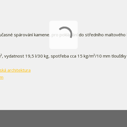
současné spárování kamene, pro pokládání do středního maltového 
², vydatnost 19,5 l/30 kg, spotřeba cca 15 kg/m²/10 mm tloušťky 
ská architektura
am