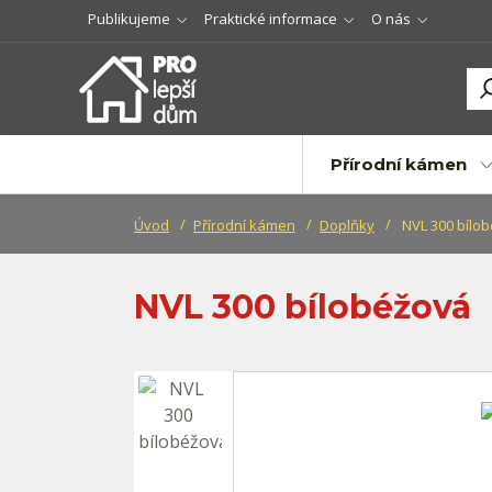
Publikujeme
Praktické informace
O nás
Přírodní kámen
Úvod
Přírodní kámen
Doplňky
NVL 300 bílo
NVL 300 bílobéžová