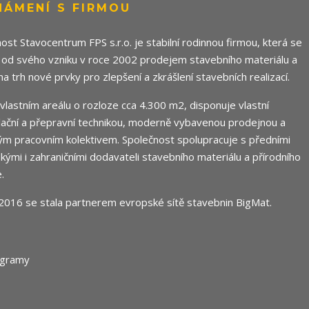
NÁMENÍ S FIRMOU
ost Stavocentrum FPS s.r.o. je stabilní rodinnou firmou, která se
 od svého vzniku v roce 2002 prodejem stavebního materiálu a
 na trh nové prvky pro zlepšení a zkrášlení stavebních realizací.
e vlastním areálu o rozloze cca 4.300 m2, disponuje vlastní
ační a přepravní technikou, moderně vybavenou prodejnou a
m pracovním kolektivem. Společnost spolupracuje s předními
ými i zahraničními dodavateli stavebního materiálu a přírodního
.
2016 se stala partnerem evropské sítě stavebnin
BigMat
.