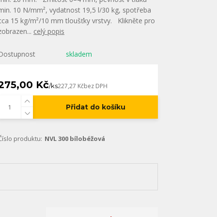
min. 10 N/mm², vydatnost 19,5 l/30 kg, spotřeba
cca 15 kg/m²/10 mm tloušťky vrstvy. Klikněte pro
zobrazen...
celý popis
Dostupnost
skladem
275,00 Kč
/
ks
227,27 Kč
bez DPH
Přidat do košíku
Číslo produktu:
NVL 300 bílobéžová