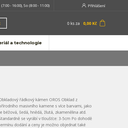
 (7:00 - 16:00), So (8:00 - 11:00)
Přihlášení
0
ks
za
0,00 Kč
t
riál a technologie
Obkladový řádkový kámen OROS Obklad z
přírodního masivního kamene s více barvami, jako
je béžová, šedá, hnědá, žlutá, zkamenělina atd.
Standardně se vyrábí v tloušťce: 3-5cm Po dohodě
termínu dodání a ceny je možno objednat také