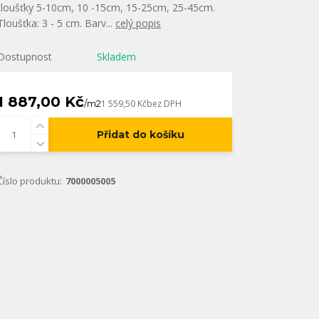
tloušťky 5-10cm, 10 -15cm, 15-25cm, 25-45cm.
Tloušťka: 3 - 5 cm. Barv...
celý popis
Dostupnost
Skladem
1 887,00 Kč
/
m2
1 559,50 Kč
bez DPH
Přidat do košíku
Číslo produktu:
7000005005