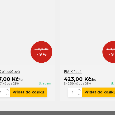
598,00 Kč
463,0
- 9 %
- 9
 bílobéžová
FM-X šedá
7,00 Kč
423,00 Kč
/
ks
/
ks
Skladem
Sk
07 Kč
bez DPH
349,59 Kč
bez DPH
Přidat do košíku
Přidat do košík