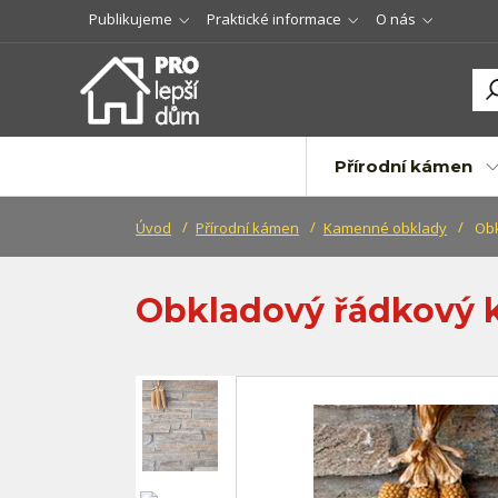
Publikujeme
Praktické informace
O nás
Přírodní kámen
Úvod
Přírodní kámen
Kamenné obklady
Obk
Obkladový řádkový k