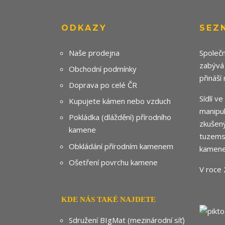
ODKAZY
SEZ
Naše prodejna
Společn
zabývá
Obchodní podmínky
přináší
Doprava po celé ČR
Sídlí v
Kupujete kámen nebo vzduch
manipul
Pokládka (dláždění) přírodního
zkušený
kamene
tuzemsk
Obkládání přírodním kamenem
kamene
Ošetření povrchu kamene
V roce 
KDE NÁS TAKÉ NAJDETE
Sdružení BIgMat (mezinárodní síť)