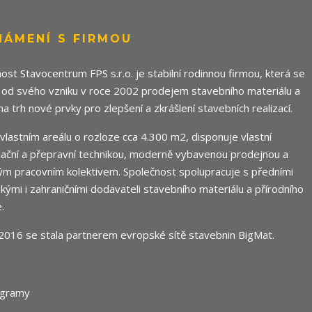
NÁMENÍ S FIRMOU
ost Stavocentrum FPS s.r.o. je stabilní rodinnou firmou, která se
 od svého vzniku v roce 2002 prodejem stavebního materiálu a
 na trh nové prvky pro zlepšení a zkrášlení stavebních realizací.
e vlastním areálu o rozloze cca 4.300 m2, disponuje vlastní
ační a přepravní technikou, moderně vybavenou prodejnou a
m pracovním kolektivem. Společnost spolupracuje s předními
ými i zahraničními dodavateli stavebního materiálu a přírodního
.
2016 se stala partnerem evropské sítě stavebnin
BigMat
.