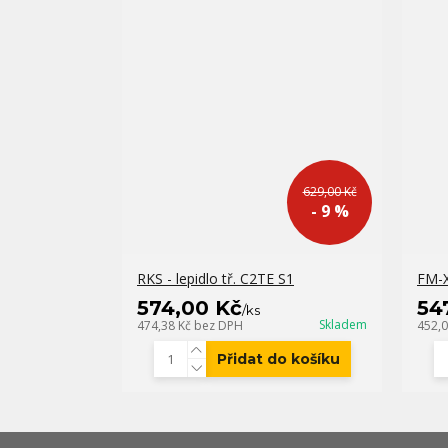
629,00 Kč
- 9 %
RKS - lepidlo tř. C2TE S1
FM-X
574,00 Kč
54
/
ks
Skladem
474,38 Kč
bez DPH
452,
Přidat do košíku