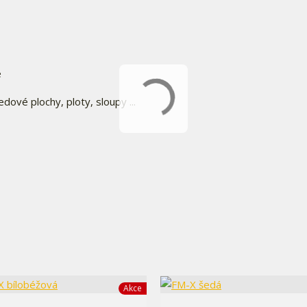
é
ové plochy, ploty, sloupy ...
Akce