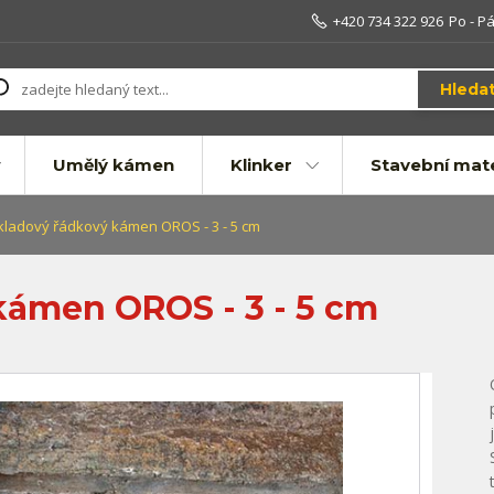
+420 734 322 926
Po - Pá
Hleda
Umělý kámen
Klinker
Stavební mate
ladový řádkový kámen OROS - 3 - 5 cm
ámen OROS - 3 - 5 cm