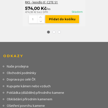
RKS - lepidlo tř. C2TE S1
NVL 300 šedá
574,00 Kč
249,00 K
/
ks
Skladem
474,38 Kč
bez DPH
205,79 Kč
bez D
Přidat do košíku
ODKAZY
Naše prodejna
Obchodní podmínky
Doprava po celé ČR
Kupujete kámen nebo vzduch
Pokládka (dláždění) přírodního kamene
Obkládání přírodním kamenem
Ošetření povrchu kamene