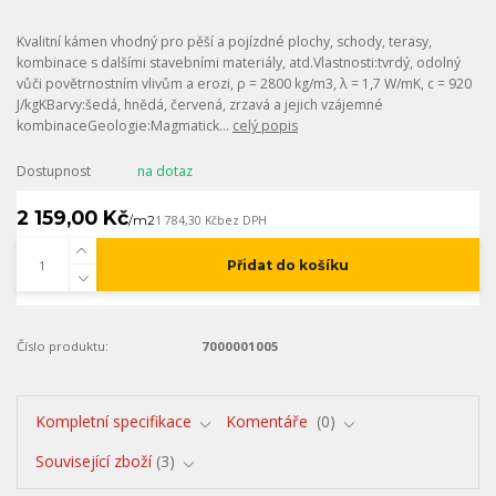
Kvalitní kámen vhodný pro pěší a pojízdné plochy, schody, terasy,
kombinace s dalšími stavebními materiály, atd.Vlastnosti:tvrdý, odolný
vůči povětrnostním vlivům a erozi, ρ = 2800 kg/m3, λ = 1,7 W/mK, c = 920
J/kgKBarvy:šedá, hnědá, červená, zrzavá a jejich vzájemné
kombinaceGeologie:Magmatick...
celý popis
Dostupnost
na dotaz
2 159,00 Kč
/
m2
1 784,30 Kč
bez DPH
Přidat do košíku
Číslo produktu:
7000001005
Kompletní specifikace
Komentáře
0
Související zboží
3