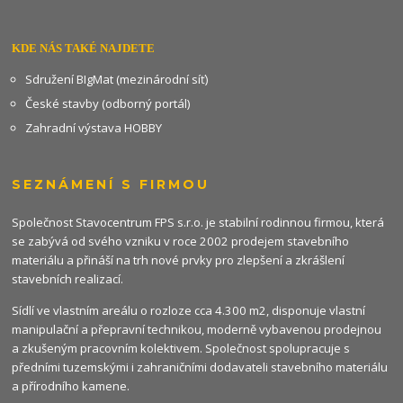
KDE NÁS TAKÉ NAJDETE
Sdružení BIgMat (mezinárodní síť)
České stavby (odborný portál)
Zahradní výstava HOBBY
SEZNÁMENÍ S FIRMOU
Společnost Stavocentrum FPS s.r.o. je stabilní rodinnou firmou, která
se zabývá od svého vzniku v roce 2002 prodejem stavebního
materiálu a přináší na trh nové prvky pro zlepšení a zkrášlení
stavebních realizací.
Sídlí ve vlastním areálu o rozloze cca 4.300 m2, disponuje vlastní
manipulační a přepravní technikou, moderně vybavenou prodejnou
a zkušeným pracovním kolektivem. Společnost spolupracuje s
předními tuzemskými i zahraničními dodavateli stavebního materiálu
a přírodního kamene.