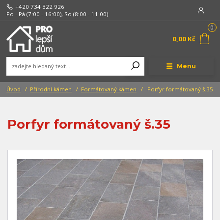
+420 734 322 926
Po - Pá (7:00 - 16:00), So (8:00 - 11:00)
0
0,00 Kč
Menu
Úvod
Přírodní kámen
Formátovaný kámen
Porfyr formátovaný š.35
Porfyr formátovaný š.35