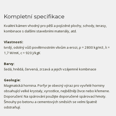
Kompletní specifikace
Kvalitní kámen vhodný pro pěší a pojízdné plochy, schody, terasy,
kombinace s dalšími stavebními materiály, atd.
Vlastnosti:
tvrdý, odolný vůči povětrnostním vlivům a erozi, ρ = 2800 kg/m3, λ =
1,7 W/mK, c = 920 J/kgK
Barvy:
šedá, hnědá, červená, zrzavá a jejich vzájemné kombinace
Geologie:
Magmatická hornina. Porfyr je obecný výraz pro vyvřelé horniny
obsahující velké krystaly, vyrostlice, nejběžněji živce nebo křemene.
Doporučení: Na spárování použijte doporučené spárovací hmoty.
Šmouhy po betonu a cementových směsích se velmi špatně
odstraňují.