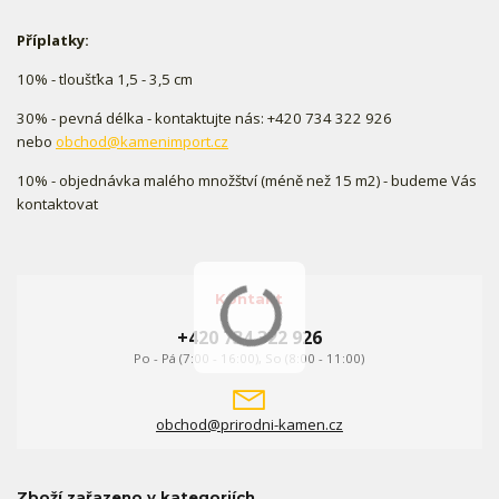
Příplatky:
10% - tloušťka 1,5 - 3,5 cm
30% - pevná délka - kontaktujte nás: +420 734 322 926
nebo
obchod@kamenimport.cz
10% - objednávka malého množštví (méně než 15 m2) - budeme Vás
kontaktovat
Kontakt
+420 734 322 926
Po - Pá (7:00 - 16:00), So (8:00 - 11:00)
obchod@prirodni-kamen.cz
Zboží zařazeno v kategoriích