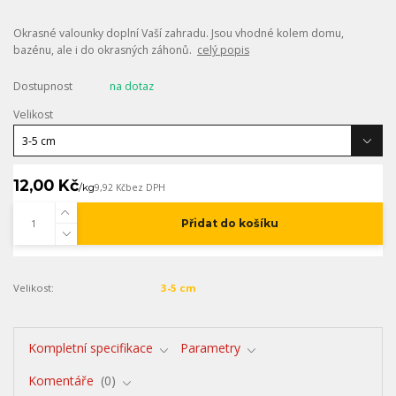
Okrasné valounky doplní Vaší zahradu. Jsou vhodné kolem domu,
bazénu, ale i do okrasných záhonů.
celý popis
Dostupnost
na dotaz
Velikost
12,00 Kč
/
kg
9,92 Kč
bez DPH
Přidat do košíku
Velikost:
3-5 cm
Kompletní specifikace
Parametry
Komentáře
0