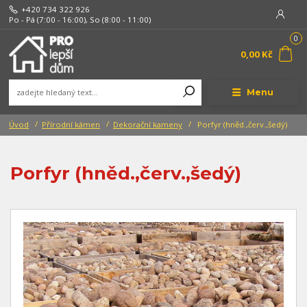
+420 734 322 926
Po - Pá (7:00 - 16:00), So (8:00 - 11:00)
0
0,00 Kč
Menu
Úvod
Přírodní kámen
Dekorační kameny
Porfyr (hněd.,červ.,šedý)
Porfyr (hněd.,červ.,šedý)