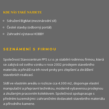
KDE NÁS TAKÉ NAJDETE
Sdružení BIgMat (mezinárodní síť)
České stavby (odborný portál)
Zahradní výstava HOBBY
SEZNÁMENÍ S FIRMOU
Společnost Stavocentrum FPS s.r.o. je stabilní rodinnou firmou, která
se zabývá od svého vzniku v roce 2002 prodejem stavebního
materiálu a přináší na trh nové prvky pro zlepšení a zkrášlení
stavebních realizací.
Sídlí ve vlastním areálu o rozloze cca 4.300 m2, disponuje vlastní
manipulační a přepravní technikou, moderně vybavenou prodejnou
a zkušeným pracovním kolektivem. Společnost spolupracuje s
předními tuzemskými i zahraničními dodavateli stavebního materiálu
a přírodního kamene.