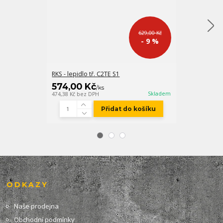
629,00 Kč
- 9 %
RKS - lepidlo tř. C2TE S1
NVL 300 šedá
574,00 Kč
249,00 K
/
ks
Skladem
474,38 Kč
bez DPH
205,79 Kč
bez D
Přidat do košíku
ODKAZY
Naše prodejna
Obchodní podmínky