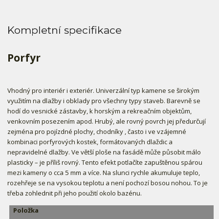
Kompletní specifikace
Porfyr
Vhodný pro interiér i exteriér. Univerzální typ kamene se širokým
využitím na dlažby i obklady pro všechny typy staveb. Barevně se
hodí do vesnické zástavby, k horským a rekreačním objektům,
venkovním posezením apod. Hrubý, ale rovný povrch jej předurčují
zejména pro pojízdné plochy, chodníky , často i ve vzájemné
kombinaci porfyrových kostek, formátovaných dlaždic a
nepravidelné dlažby. Ve větší ploše na fasádě může působit málo
plasticky – je příliš rovný. Tento efekt potlačíte zapuštěnou spárou
mezi kameny o cca 5 mm a více. Na slunci rychle akumuluje teplo,
rozehřeje se na vysokou teplotu a není pochozí bosou nohou. To je
třeba zohlednit při jeho použití okolo bazénu.
Položka