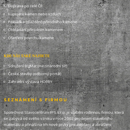
Doprava po celé ČR
Kupujete kámen nebo vzduch
Pokládka (dláždění) přírodního kamene
Obkládání přírodním kamenem
Ošetření povrchu kamene
KDE NÁS TAKÉ NAJDETE
Sdružení BIgMat (mezinárodní síť)
České stavby (odborný portál)
Zahradní výstava HOBBY
SEZNÁMENÍ S FIRMOU
Společnost Stavocentrum FPS s.r.o. je stabilní rodinnou firmou, která
se zabývá od svého vzniku v roce 2002 prodejem stavebního
materiálu a přináší na trh nové prvky pro zlepšení a zkrášlení