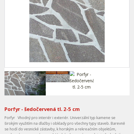
Porfyr - šedočervená tl. 2-5 cm
Porfyr Vhodný pro interiér i exteriér. Univerzální typ kamene se
širokým využitím na dlažby i obklady pro všechny typy staveb. Barevně
se hodí do vesnické zástavby, k horským a rekreačním objektům,