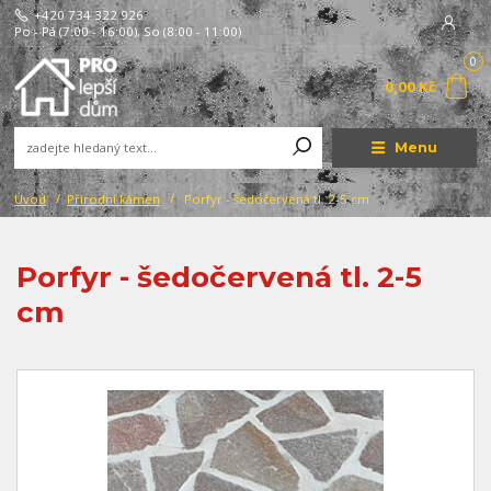
+420 734 322 926
Po - Pá (7:00 - 16:00), So (8:00 - 11:00)
0
0,00 Kč
Menu
Úvod
Přírodní kámen
Porfyr - šedočervená tl. 2-5 cm
Porfyr - šedočervená tl. 2-5
cm