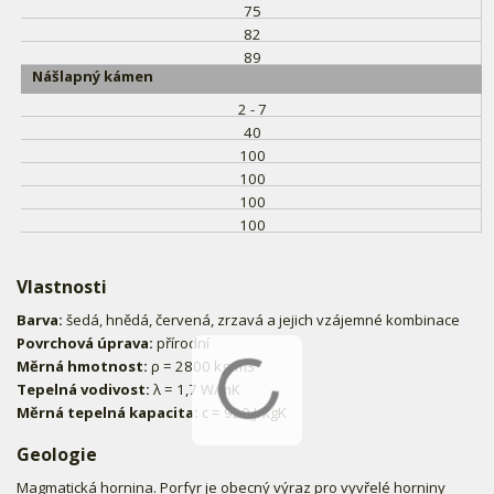
75
82
89
Nášlapný kámen
2 - 7
40
100
100
100
100
Vlastnosti
Barva:
šedá, hnědá, červená, zrzavá a jejich vzájemné kombinace
Povrchová úprava:
přírodní
Měrná hmotnost:
ρ = 2800 kg/m3
Tepelná vodivost:
λ = 1,7 W/mK
Měrná tepelná kapacita:
c = 920 J/kgK
Geologie
Magmatická hornina. Porfyr je obecný výraz pro vyvřelé horniny