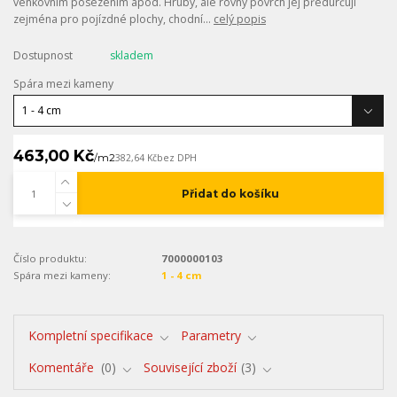
venkovním posezením apod. Hrubý, ale rovný povrch jej předurčují
zejména pro pojízdné plochy, chodní...
celý popis
Dostupnost
skladem
Spára mezi kameny
463,00 Kč
/
m2
382,64 Kč
bez DPH
Přidat do košíku
Číslo produktu:
7000000103
Spára mezi kameny:
1 - 4 cm
Kompletní specifikace
Parametry
Komentáře
0
Související zboží
3