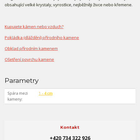
obsahující velké krystaly, vyrostlice, nejběžněji živce nebo křemene.
Kupujete kámen nebo vzduch?
Pokládka (dláždění) přírodního kamene
Obklad přírodním kamenem
Ošetření povrchu kamene
Parametry
Spára mezi
1 - 4 cm
kameny
Kontakt
+420 734 322 926