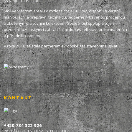
stavebních realizací.
Sídlí ve vlastním areálu o rozloze cca 4.300 m2, disponuje vlastní
manipulační a přepravní technikou, moderně vybavenou prodejnou
a zkušeným pracovním kolektivem. Společnost spolupracuje s
předními tuzemskými i zahraničními dodavateli stavebního materiálu
a přírodního kamene.
V roce 2016 se stala partnerem evropské sítě stavebnin
BigMat
.
KONTAKT
+420 734 322 926
Po - Pá (7:00 - 16:00), So (8:00 - 11:00)