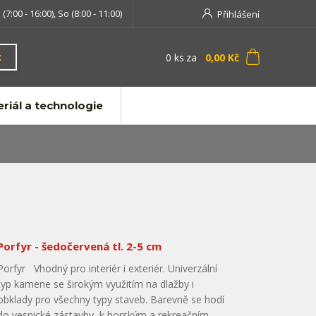
 (7:00 - 16:00), So (8:00 - 11:00)
Přihlášení
0
ks
za
0,00 Kč
t
riál a technologie
Porfyr - šedočervená tl. 2-5 cm
Porfyr Vhodný pro interiér i exteriér. Univerzální
typ kamene se širokým využitím na dlažby i
obklady pro všechny typy staveb. Barevně se hodí
do vesnické zástavby, k horským a rekreačním