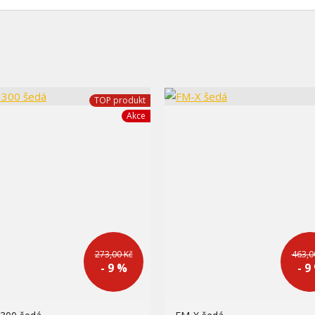
TOP produkt
Akce
273,00 Kč
463,0
- 9 %
- 9