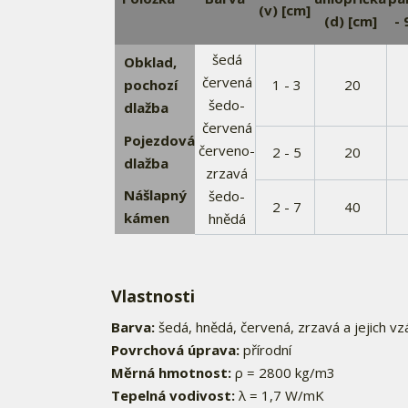
(v) [cm]
(d) [cm]
-
šedá
Obklad,
červená
pochozí
1 - 3
20
šedo-
dlažba
červená
Pojezdová
červeno-
2 - 5
20
dlažba
zrzavá
Nášlapný
šedo-
2 - 7
40
kámen
hnědá
Vlastnosti
Barva:
šedá, hnědá, červená, zrzavá a jejich 
Povrchová úprava:
přírodní
Měrná hmotnost:
ρ = 2800 kg/m3
Tepelná vodivost:
λ = 1,7 W/mK