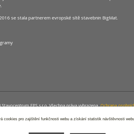
.
2016 se stala partnerem evropské sítě stavebnin
BigMat
.
 Stavocentrum FPS s.r.o. Všechna práva vyhrazena,
Ochrana osobníc
Vytvořeno na
Eshop-rychle.cz
á cookies pro zajištění funkčnosti webu a získání statistik návštěvnosti web