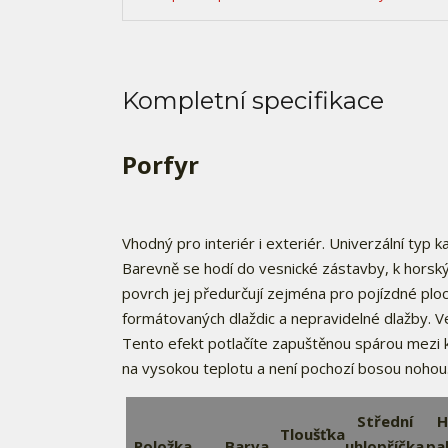
Kompletní specifikace
Porfyr
Vhodný pro interiér i exteriér. Univerzální typ
Barevně se hodí do vesnické zástavby, k hors
povrch jej předurčují zejména pro pojízdné plo
formátovaných dlaždic a nepravidelné dlažby. Ve 
Tento efekt potlačíte zapuštěnou spárou mezi k
na vysokou teplotu a není pochozí bosou nohou. 
Střední
H
Tloušťka
Položka
Barva
uhlopříčka
pa