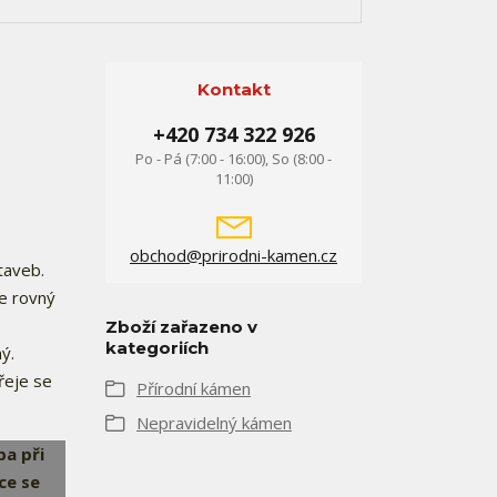
Kontakt
+420 734 322 926
Po - Pá (7:00 - 16:00), So (8:00 -
11:00)
obchod@prirodni-kamen.cz
taveb.
e rovný
Zboží zařazeno v
kategoriích
ý.
řeje se
Přírodní kámen
Nepravidelný kámen
a při
ce se