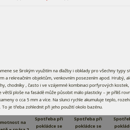
 kamene se širokým využitím na dlažby i obklady pro všechny typy s
kým a rekreačním objektům, venkovním posezením apod. Hrubý, al
chy, chodníky , často i ve vzájemné kombinaci porfyrových kostek,
větší ploše na fasádě může působit málo plasticky – je příliš rovn
ameny o cca 5 mm a více. Na slunci rychle akumuluje teplo, rozeh
To je třeba zohlednit při jeho použití okolo bazénu.
Spotřeba při
Spotřeba při
Spotřeb
motnost na
pokládce se
pokládce se
poklád
letě = spára 2