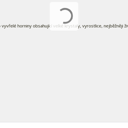
yvřelé horniny obsahující velké krystaly, vyrostlice, nejběžněji ž