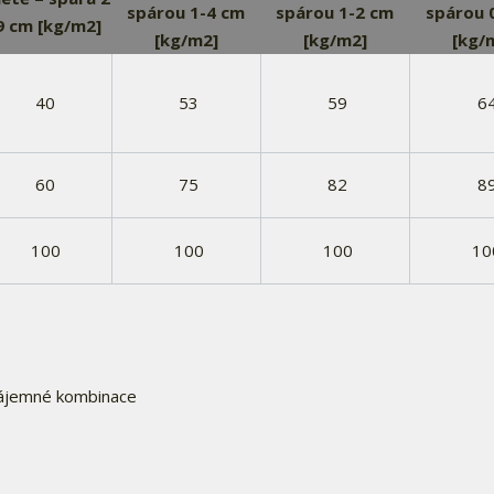
spárou 1-4 cm
spárou 1-2 cm
spárou 
 9 cm [kg/m2]
[kg/m2]
[kg/m2]
[kg/
40
53
59
6
60
75
82
8
100
100
100
10
vzájemné kombinace