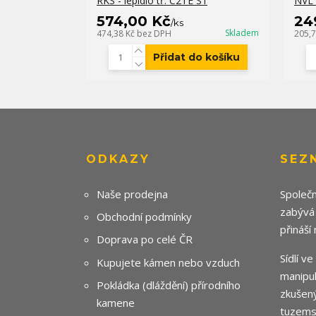
RKS - lepidlo tř. C2TE S1
NVL 
574,00 Kč
24
/
ks
Skladem
474,38 Kč
bez DPH
205,
Přidat do košíku
ODKAZY
SEZ
Naše prodejna
Společn
zabývá
Obchodní podmínky
přináší
Doprava po celé ČR
Sídlí v
Kupujete kámen nebo vzduch
manipul
Pokládka (dláždění) přírodního
zkušený
kamene
tuzemsk