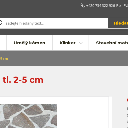
+420 734 322 926
Po - Pá
Hleda
Umělý kámen
Klinker
Stavební mate
-5 cm
tl. 2-5 cm