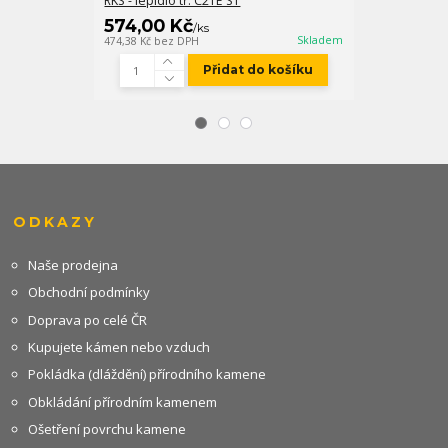
RKS - lepidlo tř. C2TE S1
FM-X bílobéžo
574,00 Kč
547,00 K
/
ks
Skladem
474,38 Kč
bez DPH
452,07 Kč
bez D
Přidat do košíku
ODKAZY
Naše prodejna
Obchodní podmínky
Doprava po celé ČR
Kupujete kámen nebo vzduch
Pokládka (dláždění) přírodního kamene
Obkládání přírodním kamenem
Ošetření povrchu kamene