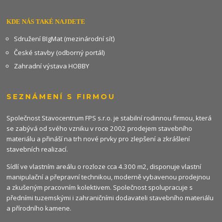
KDE NÁS TAKÉ NAJDETE
Sdružení BIgMat (mezinárodní síť)
České stavby (odborný portál)
Zahradní výstava HOBBY
SEZNÁMENÍ S FIRMOU
Společnost Stavocentrum FPS s.r.o. je stabilní rodinnou firmou, která
se zabývá od svého vzniku v roce 2002 prodejem stavebního
materiálu a přináší na trh nové prvky pro zlepšení a zkrášlení
stavebních realizací.
Sídlí ve vlastním areálu o rozloze cca 4.300 m2, disponuje vlastní
manipulační a přepravní technikou, moderně vybavenou prodejnou
a zkušeným pracovním kolektivem. Společnost spolupracuje s
předními tuzemskými i zahraničními dodavateli stavebního materiálu
a přírodního kamene.