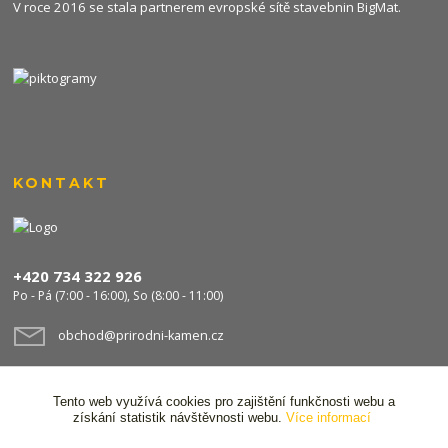
V roce 2016 se stala partnerem evropské sítě stavebnin
BigMat
.
KONTAKT
+420 734 322 926
Po - Pá (7:00 - 16:00), So (8:00 - 11:00)
obchod@prirodni-kamen.cz
Tento web využívá cookies pro zajištění funkčnosti webu a
získání statistik návštěvnosti webu.
Více informací