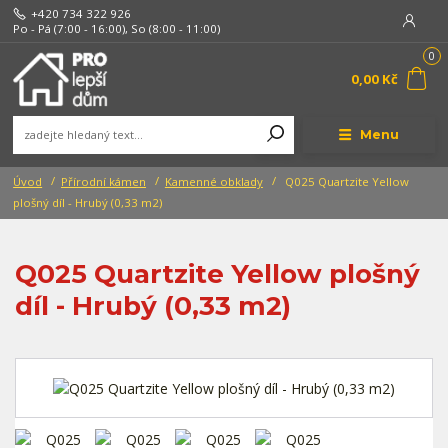
+420 734 322 926
Po - Pá (7:00 - 16:00), So (8:00 - 11:00)
0
0,00 Kč
Menu
Úvod
Přírodní kámen
Kamenné obklady
Q025 Quartzite Yellow
plošný díl - Hrubý (0,33 m2)
Q025 Quartzite Yellow plošný
díl - Hrubý (0,33 m2)