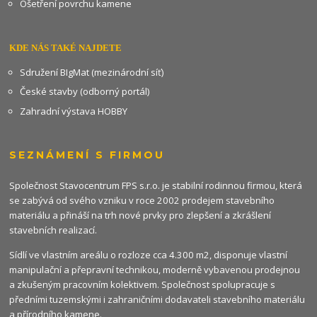
Ošetření povrchu kamene
KDE NÁS TAKÉ NAJDETE
Sdružení BIgMat (mezinárodní síť)
České stavby (odborný portál)
Zahradní výstava HOBBY
SEZNÁMENÍ S FIRMOU
Společnost Stavocentrum FPS s.r.o. je stabilní rodinnou firmou, která
se zabývá od svého vzniku v roce 2002 prodejem stavebního
materiálu a přináší na trh nové prvky pro zlepšení a zkrášlení
stavebních realizací.
Sídlí ve vlastním areálu o rozloze cca 4.300 m2, disponuje vlastní
manipulační a přepravní technikou, moderně vybavenou prodejnou
a zkušeným pracovním kolektivem. Společnost spolupracuje s
předními tuzemskými i zahraničními dodavateli stavebního materiálu
a přírodního kamene.