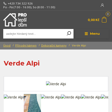
+420 734 322 926
Po - Pá (7:00 - 16:00), So (8:00 - 11:00)
0
0,00 Kč
Menu
Úvod
Přírodní kámen
Dekorační kameny
Verde Alpi
Verde Alpi