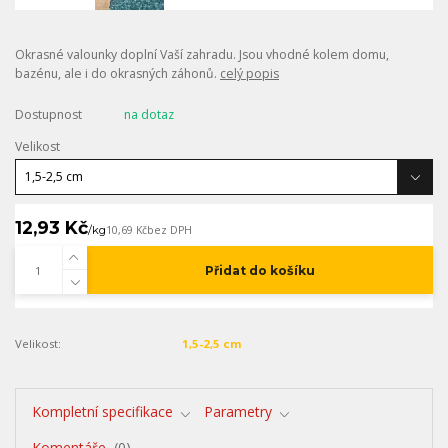
Okrasné valounky doplní Vaší zahradu. Jsou vhodné kolem domu,
bazénu, ale i do okrasných záhonů.
celý popis
Dostupnost
na dotaz
Velikost
12,93 Kč
/
kg
10,69 Kč
bez DPH
Přidat do košíku
Velikost:
1,5-2,5 cm
Kompletní specifikace
Parametry
Komentáře
0