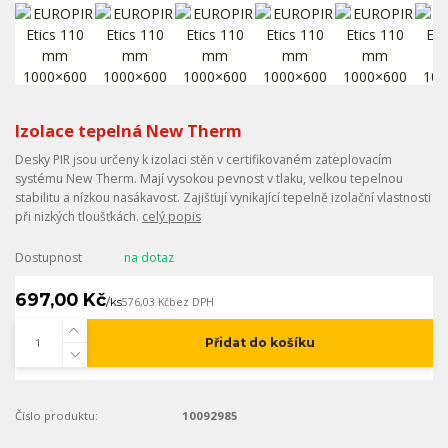
Izolace tepelná New Therm
Desky PIR jsou určeny k izolaci stěn v certifikovaném zateplovacím
systému New Therm. Mají vysokou pevnost v tlaku, velkou tepelnou
stabilitu a nízkou nasákavost. Zajišťují vynikající tepelně izolační vlastnosti
při nizkých tloušťkách.
celý popis
Dostupnost
na dotaz
697,00 Kč
/
ks
576,03 Kč
bez DPH
Přidat do košíku
Číslo produktu:
10092985