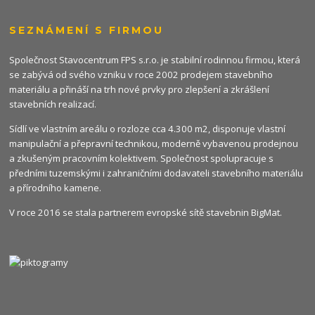
SEZNÁMENÍ S FIRMOU
Společnost Stavocentrum FPS s.r.o. je stabilní rodinnou firmou, která
se zabývá od svého vzniku v roce 2002 prodejem stavebního
materiálu a přináší na trh nové prvky pro zlepšení a zkrášlení
stavebních realizací.
Sídlí ve vlastním areálu o rozloze cca 4.300 m2, disponuje vlastní
manipulační a přepravní technikou, moderně vybavenou prodejnou
a zkušeným pracovním kolektivem. Společnost spolupracuje s
předními tuzemskými i zahraničními dodavateli stavebního materiálu
a přírodního kamene.
V roce 2016 se stala partnerem evropské sítě stavebnin
BigMat
.