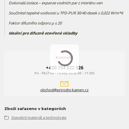
Dokonalá izolace – expanze vodních par z interiéru ven
Součinitel tepelné vodivosti u TPD-PUR 30/40 desek ≤ 0,022 W/m*K
Faktor difuzního odporu µ ≤ 20
Ideální pro difuzně otevřené skladby
Kontakt
+420 734 322 926
Po - Pá (7:00 - 16:00), So (8:00 - 11:00)
obchod@prirodni-kamen.cz
Zboží zařazeno v kategoriích
Stavební materiál a technologie