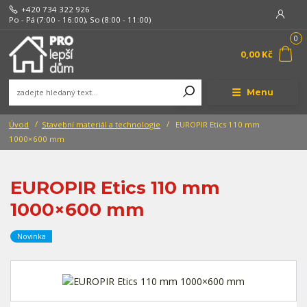
+420 734 322 926
Po - Pá (7:00 - 16:00), So (8:00 - 11:00)
0
0,00 Kč
Menu
Úvod
Stavební materiál a technologie
EUROPIR Etics 110 mm
1000×600 mm
EUROPIR Etics 110 mm
1000×600 mm
Novinka