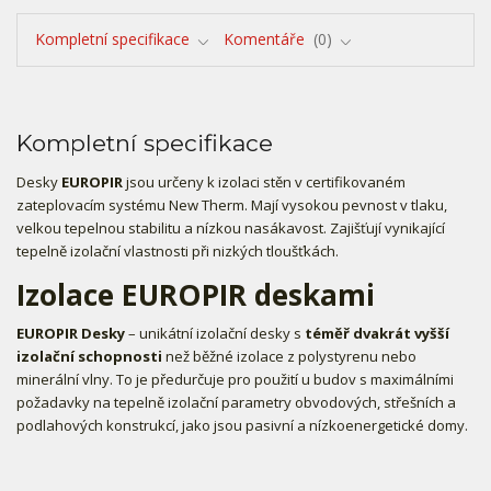
Kompletní specifikace
Komentáře
0
Kompletní specifikace
Desky
EUROPIR
jsou určeny k izolaci stěn v certifikovaném
zateplovacím systému New Therm. Mají vysokou pevnost v tlaku,
velkou tepelnou stabilitu a nízkou nasákavost. Zajišťují vynikající
tepelně izolační vlastnosti při nizkých tloušťkách.
Izolace
EUROPIR
deskami
EUROPIR Desky
– unikátní izolační desky s
téměř dvakrát vyšší
izolační schopnosti
než běžné izolace z polystyrenu nebo
minerální vlny. To je předurčuje pro použití u budov s maximálními
požadavky na tepelně izolační parametry obvodových, střešních a
podlahových konstrukcí, jako jsou pasivní a nízkoenergetické domy.