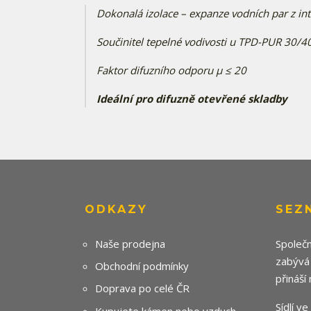
Dokonalá izolace – expanze vodních par z int
Součinitel tepelné vodivosti u TPD-PUR 30/
Faktor difuzního odporu µ ≤ 20
Ideální pro difuzně otevřené skladby
ODKAZY
SEZ
Naše prodejna
Společn
zabývá
Obchodní podmínky
přináší
Doprava po celé ČR
Sídlí v
Kupujete kámen nebo vzduch