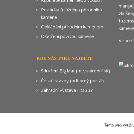
manipul
Pokládka (dláždění) přírodního
zkušený
kamene
tuzemsk
Obkládání přírodním kamenem
kamene
Ošetření povrchu kamene
V roce 
KDE NÁS TAKÉ NAJDETE
Sdružení BIgMat (mezinárodní síť)
České stavby (odborný portál)
Zahradní výstava HOBBY
Tento web využív
© 2024