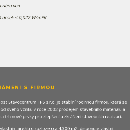
eriéru ven
40 desek ≤ 0,022 W/m*K
NÁMENÍ S FIRMOU
ost Stavocentrum FPS s.r.o. je stabilní rodinnou firmou, která se
 od svého vzniku v roce 2002 prodejem stavebního materiálu a
 na trh nové prvky pro zlepšení a zkrášlení stavebních realizací.
e vlastním areálu o rozloze cca 4.300 m2, disponuje vlastní