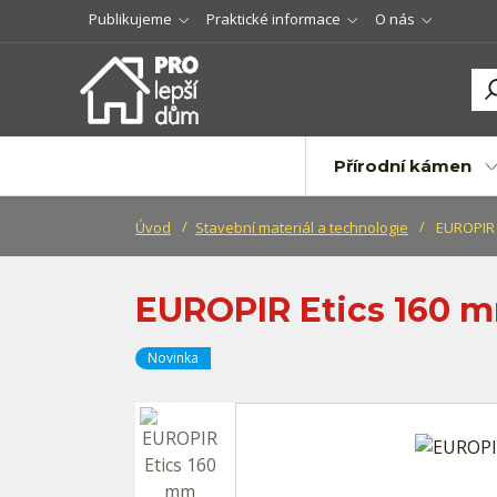
Publikujeme
Praktické informace
O nás
Přírodní kámen
Úvod
Stavební materiál a technologie
EUROPIR 
EUROPIR Etics 160
Novinka