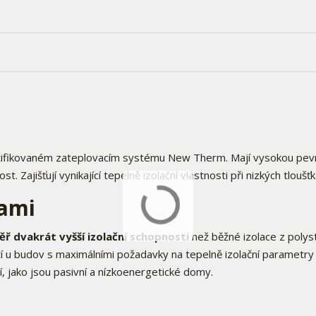
certifikovaném zateplovacím systému New Therm. Mají vysokou pev
t. Zajišťují vynikající tepelně izolační vlastnosti při nizkých tloušť
ami
ř dvakrát vyšší izolační schopnosti
než běžné izolace z polys
ití u budov s maximálními požadavky na tepelně izolační parametry
, jako jsou pasivní a nízkoenergetické domy.