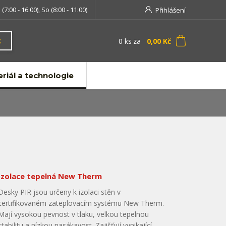
 (7:00 - 16:00), So (8:00 - 11:00)
Přihlášení
0
ks
za
0,00 Kč
t
riál a technologie
Izolace tepelná New Therm
Desky PIR jsou určeny k izolaci stěn v
certifikovaném zateplovacím systému New Therm.
Mají vysokou pevnost v tlaku, velkou tepelnou
stabilitu a nízkou nasákavost. Zajišťují vynikající