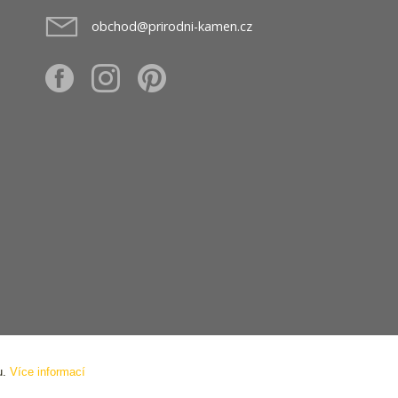
obchod@prirodni-kamen.cz
u.
Více informací
h údajů