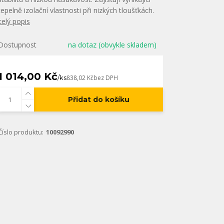
tepelně izolační vlastnosti při nizkých tloušťkách.
celý popis
Dostupnost
na dotaz (obvykle skladem)
1 014,00 Kč
/
ks
838,02 Kč
bez DPH
Přidat do košíku
Číslo produktu:
10092990