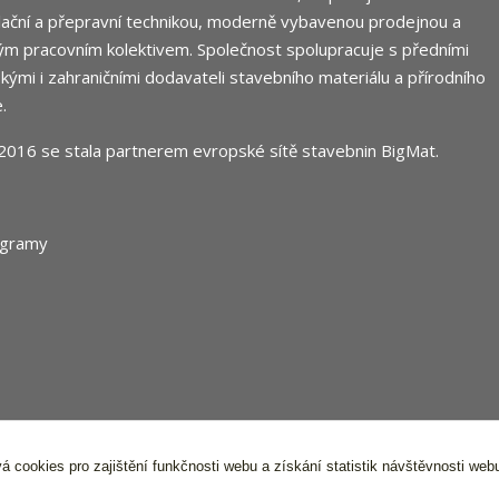
ační a přepravní technikou, moderně vybavenou prodejnou a
m pracovním kolektivem. Společnost spolupracuje s předními
ými i zahraničními dodavateli stavebního materiálu a přírodního
.
2016 se stala partnerem evropské sítě stavebnin
BigMat
.
á cookies pro zajištění funkčnosti webu a získání statistik návštěvnosti web
 Stavocentrum FPS s.r.o. Všechna práva vyhrazena,
Ochrana osobníc