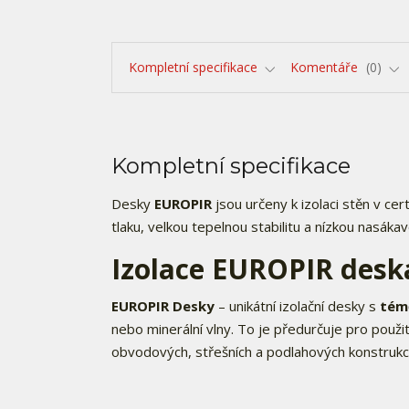
Kompletní specifikace
Komentáře
0
Kompletní specifikace
Desky
EUROPIR
jsou určeny k izolaci stěn v 
tlaku, velkou tepelnou stabilitu a nízkou nasákavos
Izolace
EUROPIR
desk
EUROPIR Desky
– unikátní izolační desky s
témě
nebo minerální vlny. To je předurčuje pro použ
obvodových, střešních a podlahových konstrukcí