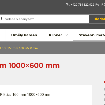
+420 734 322 926
Po - Pá
Hleda
Umělý kámen
Klinker
Stavební mate
Etics 160 mm 1000×600 mm
 mm 1000×600 mm