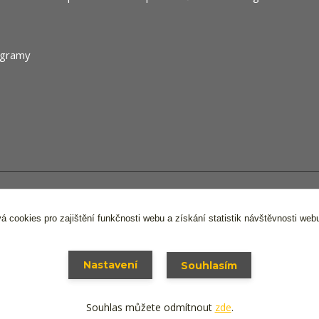
 Stavocentrum FPS s.r.o. Všechna práva vyhrazena,
Ochrana osobníc
á cookies pro zajištění funkčnosti webu a získání statistik návštěvnosti web
Vytvořeno na
Eshop-rychle.cz
Nastavení
Souhlasím
Souhlas můžete odmítnout
zde
.