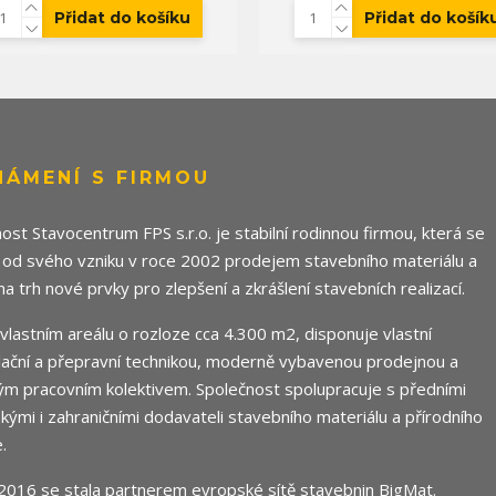
Přidat do košíku
Přidat do košík
NÁMENÍ S FIRMOU
ost Stavocentrum FPS s.r.o. je stabilní rodinnou firmou, která se
 od svého vzniku v roce 2002 prodejem stavebního materiálu a
 na trh nové prvky pro zlepšení a zkrášlení stavebních realizací.
e vlastním areálu o rozloze cca 4.300 m2, disponuje vlastní
ační a přepravní technikou, moderně vybavenou prodejnou a
m pracovním kolektivem. Společnost spolupracuje s předními
ými i zahraničními dodavateli stavebního materiálu a přírodního
.
2016 se stala partnerem evropské sítě stavebnin
BigMat
.