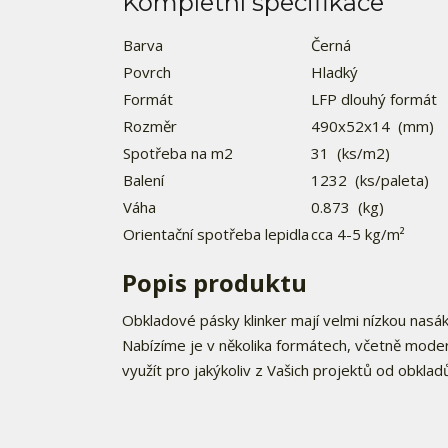
Kompletní specifikace
Barva
Černá
Povrch
Hladký
Formát
LFP dlouhý formát
Rozměr
490x52x14
(mm)
Spotřeba na m2
31
(ks/m2)
Balení
1232
(ks/paleta)
Váha
0.873
(kg)
Orientační spotřeba lepidla
cca 4-5 kg/m²
Popis produktu
Obkladové pásky klinker mají velmi nízkou nas
Nabízíme je v několika formátech, včetně mode
využít pro jakýkoliv z Vašich projektů od obklad