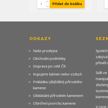
Přidat do košíku
ODKAZY
SEZ
Naše prodejna
Společn
zabývá
Obchodní podmínky
přináší
Doprava po celé ČR
Sídlí v
Kupujete kámen nebo vzduch
manipul
Pokládka (dláždění) přírodního
zkušený
kamene
tuzemsk
Obkládání přírodním kamenem
kamene
Ošetření povrchu kamene
V roce 