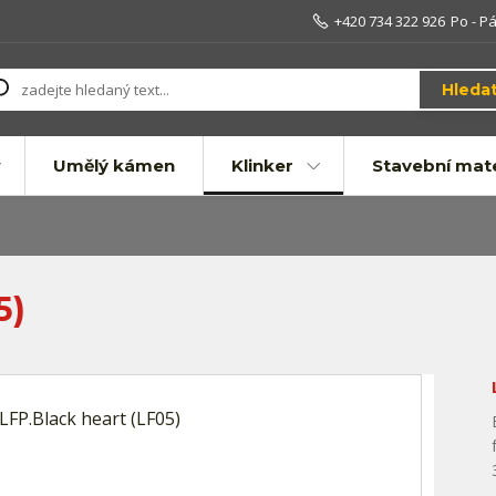
+420 734 322 926
Po - Pá
Hleda
Umělý kámen
Klinker
Stavební mate
5)