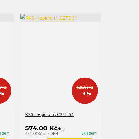
0 Kč
629,00 Kč
 %
- 9 %
RKS - lepidlo tř. C2TE S1
574,00 Kč
/
ks
ladem
Skladem
474,38 Kč
bez DPH