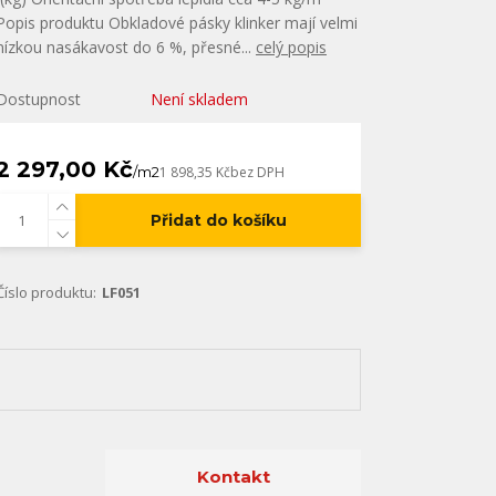
Popis produktu Obkladové pásky klinker mají velmi
nízkou nasákavost do 6 %, přesné...
celý popis
Dostupnost
Není skladem
2 297,00 Kč
/
m2
1 898,35 Kč
bez DPH
Přidat do košíku
Číslo produktu:
LF051
Kontakt