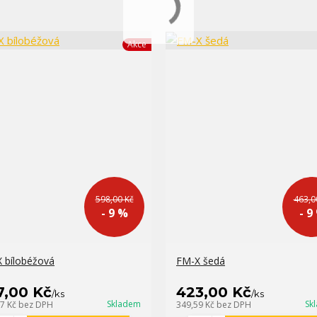
Akce
598,00 Kč
463,0
- 9 %
- 9
 bílobéžová
FM-X šedá
7,00 Kč
423,00 Kč
/
ks
/
ks
Skladem
Sk
07 Kč
bez DPH
349,59 Kč
bez DPH