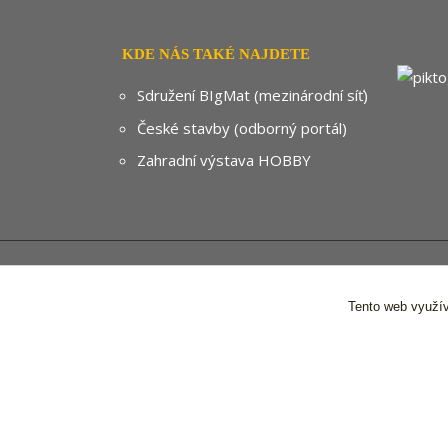
KDE NÁS TAKÉ NAJDETE
Sdružení BIgMat (mezinárodní síť)
České stavby (odborný portál)
Zahradní výstava HOBBY
© 2024
Tento web využív