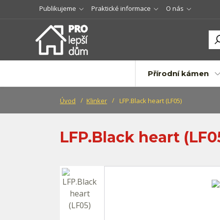
Publikujeme
Praktické informace
O nás
Přírodní kámen
Úvod
Klinker
LFP.Black heart (LF05)
LFP.Black heart (LF0