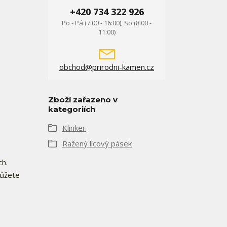
+420 734 322 926
Po - Pá (7:00 - 16:00), So (8:00 -
11:00)
obchod@prirodni-kamen.cz
Zboží zařazeno v
kategoriích
Klinker
Ražený lícový pásek
ch.
můžete