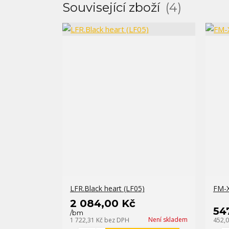
Související zboží
4
LFR.Black heart (LF05)
FM-X
2 084,00 Kč
54
/
bm
Není skladem
1 722,31 Kč
bez DPH
452,