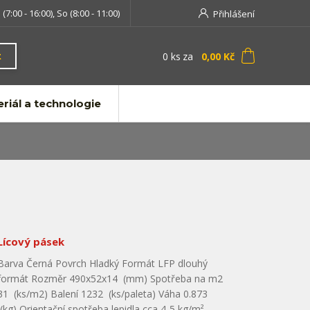
 (7:00 - 16:00), So (8:00 - 11:00)
Přihlášení
0
ks
za
0,00 Kč
t
riál a technologie
Lícový pásek
Barva Černá Povrch Hladký Formát LFP dlouhý
formát Rozměr 490x52x14 (mm) Spotřeba na m2
31 (ks/m2) Balení 1232 (ks/paleta) Váha 0.873
(kg) Orientační spotřeba lepidla cca 4-5 kg/m²