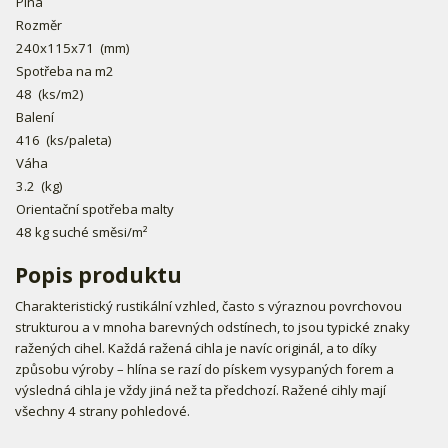
Plná
Rozměr
240x115x71
(mm)
Spotřeba na m2
48
(ks/m2)
Balení
416
(ks/paleta)
Váha
3.2
(kg)
Orientační spotřeba malty
48 kg suché směsi/m²
Popis produktu
Charakteristický rustikální vzhled, často s výraznou povrchovou
strukturou a v mnoha barevných odstínech, to jsou typické znaky
ražených cihel. Každá ražená cihla je navíc originál, a to díky
způsobu výroby – hlína se razí do pískem vysypaných forem a
výsledná cihla je vždy jiná než ta předchozí. Ražené cihly mají
všechny 4 strany pohledové.