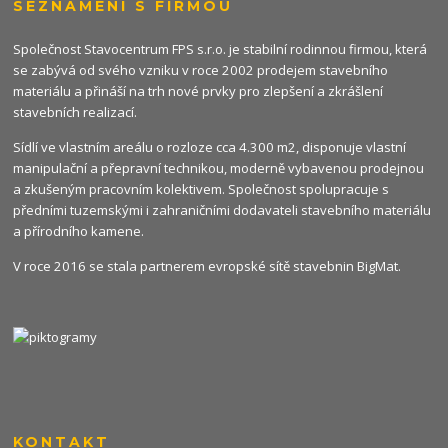
SEZNÁMENÍ S FIRMOU
Společnost Stavocentrum FPS s.r.o. je stabilní rodinnou firmou, která
se zabývá od svého vzniku v roce 2002 prodejem stavebního
materiálu a přináší na trh nové prvky pro zlepšení a zkrášlení
stavebních realizací.
Sídlí ve vlastním areálu o rozloze cca 4.300 m2, disponuje vlastní
manipulační a přepravní technikou, moderně vybavenou prodejnou
a zkušeným pracovním kolektivem. Společnost spolupracuje s
předními tuzemskými i zahraničními dodavateli stavebního materiálu
a přírodního kamene.
V roce 2016 se stala partnerem evropské sítě stavebnin
BigMat
.
KONTAKT