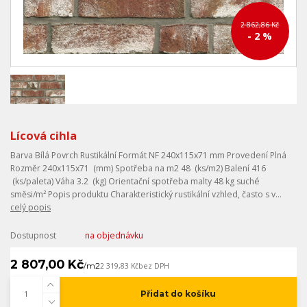
2 862,86 Kč
- 2 %
Lícová cihla
Barva Bílá Povrch Rustikální Formát NF 240x115x71 mm Provedení Plná
Rozměr 240x115x71 (mm) Spotřeba na m2 48 (ks/m2) Balení 416
(ks/paleta) Váha 3.2 (kg) Orientační spotřeba malty 48 kg suché
směsi/m² Popis produktu Charakteristický rustikální vzhled, často s v...
celý popis
Dostupnost
na objednávku
2 807,00 Kč
/
m2
2 319,83 Kč
bez DPH
Přidat do košíku