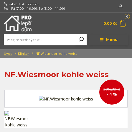
+420 734 322 926
Po - Pá (7:00 - 16:00), So (8:00 - 11:00)
0
0,00 Kč
Menu
Úvod
Klinker
NF.Wiesmoor kohle weiss
NF.Wiesmoor kohle weiss
3 862,32 Kč
- 4 %