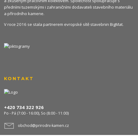
a zkušeným pracovním kolektivem. Společnost spolupracuje s
předními tuzemskými i zahraničními dodavateli stavebního materiálu
a přírodního kamene.
V roce 2016 se stala partnerem evropské sítě stavebnin
BigMat
.
KONTAKT
+420 734 322 926
Po - Pá (7:00 - 16:00), So (8:00 - 11:00)
obchod@prirodni-kamen.cz