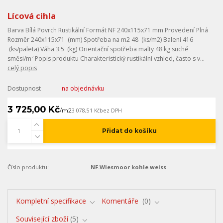
Lícová cihla
Barva Bílá Povrch Rustikální Formát NF 240x115x71 mm Provedení Plná
Rozměr 240x115x71 (mm) Spotřeba na m2 48 (ks/m2) Balení 416
(ks/paleta) Váha 3.5 (kg) Orientační spotřeba malty 48 kg suché
směsi/m² Popis produktu Charakteristický rustikální vzhled, často s v...
celý popis
Dostupnost
na objednávku
3 725,00 Kč
/
m2
3 078,51 Kč
bez DPH
Přidat do košíku
Číslo produktu:
NF.Wiesmoor kohle weiss
Kompletní specifikace
Komentáře
0
Související zboží
5