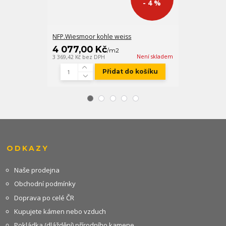
- 4 %
NFP.Wiesmoor kohle weiss
NFR.Wiesmoor
4 077,00 Kč
2 118,00 
/
m2
Není skladem
3 369,42 Kč
bez DPH
1 750,41 Kč
bez
Přidat do košíku
ODKAZY
Naše prodejna
Obchodní podmínky
Doprava po celé ČR
Kupujete kámen nebo vzduch
Pokládka (dláždění) přírodního kamene