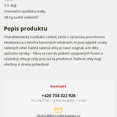
3.5
(kg)
Orientační spotřeba malty
48 kg suché směsi/m²
Popis produktu
Charakteristický rustikální vzhled, často s výraznou povrchovou
strukturou a v mnoha barevných odstínech, to jsou typické znaky
ražených cihel. Každá ražená cihla je navíc originál, a to díky
způsobu výroby – hlína se razí do pískem vysypaných forem a
výsledná cihla je vždy jiná než ta předchozí. Ražené cihly mají
všechny 4 strany pohledové.
Kontakt
+420 734 322 926
Po - Pá (7:00 - 16:00), So (8:00 - 11:00)
obchod@prirodni-kamen.cz