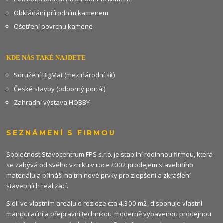
Obkládání přírodním kamenem
Ošetření povrchu kamene
KDE NÁS TAKÉ NAJDETE
Sdružení BIgMat (mezinárodní síť)
České stavby (odborný portál)
Zahradní výstava HOBBY
SEZNÁMENÍ S FIRMOU
Společnost Stavocentrum FPS s.r.o. je stabilní rodinnou firmou, která
se zabývá od svého vzniku v roce 2002 prodejem stavebního
materiálu a přináší na trh nové prvky pro zlepšení a zkrášlení
stavebních realizací.
Sídlí ve vlastním areálu o rozloze cca 4.300 m2, disponuje vlastní
manipulační a přepravní technikou, moderně vybavenou prodejnou