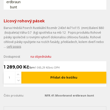
Lícový rohový pásek
Barva Hnědá Povrch Rustikální Rozměr 240x14x71x115 (mm) Balení 880
(ks/paleta) Váha 0.7 (kg) spotřeba na mb 12 Popis produktu Rohové
pásky společně s rovnými vytvoří dokonalou cihlovou fasádu. Rohové
cihlové pásky využijete na rozích fasády, překladech, kolem dveří nebo
...
celý popis
Dostupnost
na objednávku
1 289,00 Kč
/
bm
1 065,29 Kč
bez DPH
Přidat do košíku
Číslo produktu:
NFR.41.Moorbrand erdbraun bunt