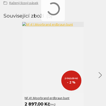
Ražený lícový pásek
Související zboží
5
2 962,08 Kč
- 2 %
NF.41.Moorbrand erdbraun bunt
NFP.41.Moorb
2 897,00 Kč
2 193,00 
/
m2