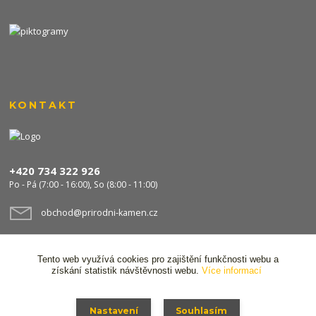
KONTAKT
+420 734 322 926
Po - Pá (7:00 - 16:00), So (8:00 - 11:00)
obchod@prirodni-kamen.cz
Tento web využívá cookies pro zajištění funkčnosti webu a
získání statistik návštěvnosti webu.
Více informací
Nastavení
Souhlasím
© 2024 Stavocentrum FPS s.r.o. Všechna práva vyhrazena,
Ochrana osobních