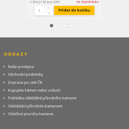
na objednávku
2 394,21 Kč
bez DPH
1 812,40 Kč
bez
Přidat do košíku
ODKAZY
Naše prodejna
Obchodní podmínky
Doprava po celé ČR
Kupujete kámen nebo vzduch
Pokládka (dláždění) přírodního kamene
Obkládání přírodním kamenem
Ošetření povrchu kamene