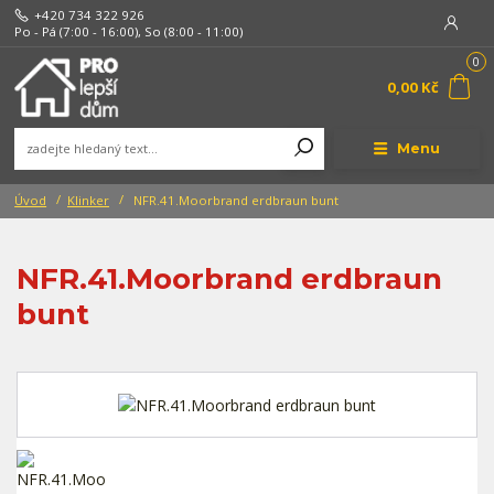
+420 734 322 926
Po - Pá (7:00 - 16:00), So (8:00 - 11:00)
0
0,00 Kč
Menu
Úvod
Klinker
NFR.41.Moorbrand erdbraun bunt
NFR.41.Moorbrand erdbraun
bunt