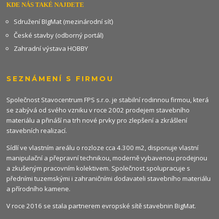
KDE NÁS TAKÉ NAJDETE
Sdružení BIgMat (mezinárodní síť)
České stavby (odborný portál)
Zahradní výstava HOBBY
SEZNÁMENÍ S FIRMOU
Společnost Stavocentrum FPS s.r.o. je stabilní rodinnou firmou, která
se zabývá od svého vzniku v roce 2002 prodejem stavebního
materiálu a přináší na trh nové prvky pro zlepšení a zkrášlení
stavebních realizací.
Sídlí ve vlastním areálu o rozloze cca 4.300 m2, disponuje vlastní
manipulační a přepravní technikou, moderně vybavenou prodejnou
a zkušeným pracovním kolektivem. Společnost spolupracuje s
předními tuzemskými i zahraničními dodavateli stavebního materiálu
a přírodního kamene.
V roce 2016 se stala partnerem evropské sítě stavebnin
BigMat
.