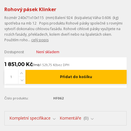
Rohový pásek Klinker
Rozměr 240x71x10x115 (mm) Balení 924 (ks/paleta) Váha 0.606 (kg)
spotřeba na mb 12 Popis produktu Rohové pásky společně s rovnými
vytvoří dokonalou cihlovou fasádu. Rohové cihlové pásky využijete na
rozích fasády, překladech, kolem dveří nebo na špaletách oken.
Použitím roho...
celý popis
Dostupnost
Není skladem
1 851,00 Kč
/
mb
1 529,75 Kč
bez DPH
Přidat do košíku
Číslo produktu:
HF062
Kompletní specifikace
Komentáře
0