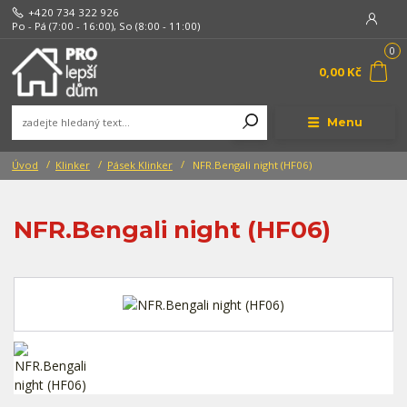
+420 734 322 926
Po - Pá (7:00 - 16:00), So (8:00 - 11:00)
0
0,00 Kč
Menu
Úvod
Klinker
Pásek Klinker
NFR.Bengali night (HF06)
NFR.Bengali night (HF06)