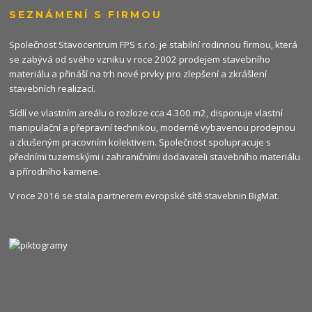
SEZNÁMENÍ S FIRMOU
Společnost Stavocentrum FPS s.r.o. je stabilní rodinnou firmou, která
se zabývá od svého vzniku v roce 2002 prodejem stavebního
materiálu a přináší na trh nové prvky pro zlepšení a zkrášlení
stavebních realizací.
Sídlí ve vlastním areálu o rozloze cca 4.300 m2, disponuje vlastní
manipulační a přepravní technikou, moderně vybavenou prodejnou
a zkušeným pracovním kolektivem. Společnost spolupracuje s
předními tuzemskými i zahraničními dodavateli stavebního materiálu
a přírodního kamene.
V roce 2016 se stala partnerem evropské sítě stavebnin
BigMat
.