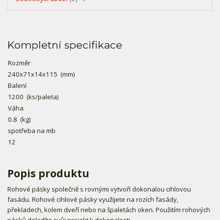
Kompletní specifikace
Rozměr
240x71x14x115
(mm)
Balení
1200
(ks/paleta)
Váha
0.8
(kg)
spotřeba na mb
12
Popis produktu
Rohové pásky společně s rovnými vytvoří dokonalou cihlovou
fasádu. Rohové cihlové pásky využijete na rozích fasády,
překladech, kolem dveří nebo na špaletách oken. Použitím rohových
pásků doladíte svůj projekt k dokonalosti.