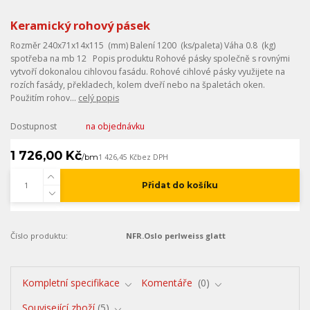
Keramický rohový pásek
Rozměr 240x71x14x115 (mm) Balení 1200 (ks/paleta) Váha 0.8 (kg)
spotřeba na mb 12 Popis produktu Rohové pásky společně s rovnými
vytvoří dokonalou cihlovou fasádu. Rohové cihlové pásky využijete na
rozích fasády, překladech, kolem dveří nebo na špaletách oken.
Použitím rohov...
celý popis
Dostupnost
na objednávku
1 726,00 Kč
/
bm
1 426,45 Kč
bez DPH
Přidat do košíku
Číslo produktu:
NFR.Oslo perlweiss glatt
Kompletní specifikace
Komentáře
0
Související zboží
5