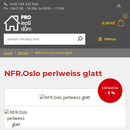
+420 734 322 926
Po - Pá (7:00 - 16:00), So (8:00 - 11:00)
0
0,00 Kč
Menu
Úvod
Klinker
NFR.Oslo perlweiss glatt
NFR.Oslo perlweiss glatt
1 874,29 Kč
- 8 %