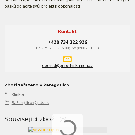
pásků doladíte svůj projekt k dokonalosti.
Kontakt
+420 734 322 926
Po - Pá (7:00 - 16:00), So (8:00 - 11:00)
obchod@prirodni-kamen.cz
Zboží zařazeno v kategoriích
Klinker
Ražený lícový pásek
Související zboží
5