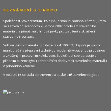
SEZNÁMENÍ S FIRMOU
Společnost Stavocentrum FPS s.r.o. je stabilní rodinnou firmou, která
se zabývá od svého vzniku v roce 2002 prodejem stavebního
materiálu a přináší na trh nové prvky pro zlepšení a zkrášlení
stavebních realizací.
Sídlí ve vlastním areálu o rozloze cca 4.300 m2, disponuje vlastní
manipulační a přepravní technikou, moderně vybavenou prodejnou
a zkušeným pracovním kolektivem. Společnost spolupracuje s
předními tuzemskými i zahraničními dodavateli stavebního materiálu
a přírodního kamene.
V roce 2016 se stala partnerem evropské sítě stavebnin
BigMat
.