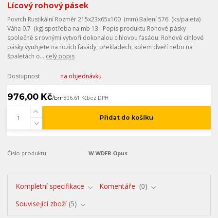
Lícový rohový pásek
Povrch Rustikální Rozměr 215x23x65x100 (mm) Balení 576 (ks/paleta)
Váha 0.7 (kg) spotřeba na mb 13 Popis produktu Rohové pásky
společně s rovnými vytvoří dokonalou cihlovou fasádu. Rohové cihlové
pásky využijete na rozích fasády, překladech, kolem dveří nebo na
špaletách o...
celý popis
Dostupnost
na objednávku
976,00 Kč
/
bm
806,61 Kč
bez DPH
Přidat do košíku
Číslo produktu:
W.WDFR.Opus
Kompletní specifikace
Komentáře
0
Související zboží
5