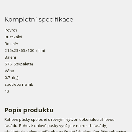
Kompletní specifikace
Povrch
Rustikální
Rozměr
215x23x65x100
(mm)
Balení
576
(ks/paleta)
Váha
0.7
(kg)
spotřeba na mb
13
Popis produktu
Rohové pásky společně s rovnými vytvoří dokonalou cihlovou
fasádu. Rohové cihlové pásky využijete na rozích fasády,
překladech, kolem dveří nebo na špaletách oken. Použitím rohových