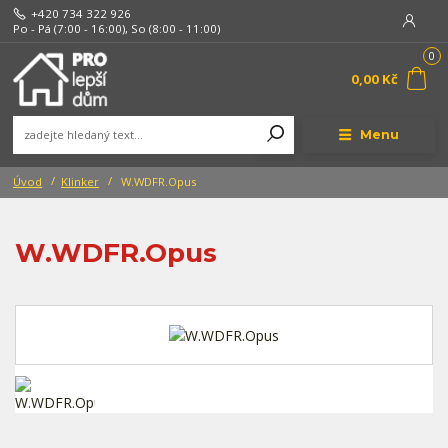
+420 734 322 926
Po - Pá (7:00 - 16:00), So (8:00 - 11:00)
0
0,00 Kč
Menu
Úvod
Klinker
W.WDFR.Opus
W.WDFR.Opus