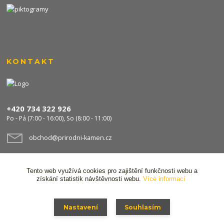
KONTAKT
+420 734 322 926
Po - Pá (7:00 - 16:00), So (8:00 - 11:00)
obchod@prirodni-kamen.cz
Tento web využívá cookies pro zajištění funkčnosti webu a
získání statistik návštěvnosti webu.
Více informací
Nastavení
Souhlasím
© 2024 Stavocentrum FPS s.r.o. Všechna práva vyhrazena,
Ochrana osobních
údajů