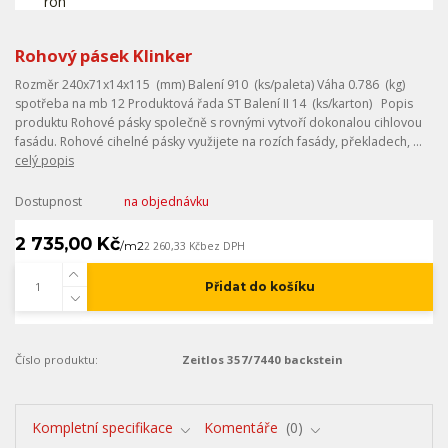
Rohový pásek Klinker
Rozměr 240x71x14x115 (mm) Balení 910 (ks/paleta) Váha 0.786 (kg)
spotřeba na mb 12 Produktová řada ST Balení II 14 (ks/karton) Popis
produktu Rohové pásky společně s rovnými vytvoří dokonalou cihlovou
fasádu. Rohové cihelné pásky využijete na rozích fasády, překladech, ...
celý popis
Dostupnost
na objednávku
2 735,00 Kč
/
m2
2 260,33 Kč
bez DPH
Přidat do košíku
Číslo produktu:
Zeitlos 357/7440 backstein
Kompletní specifikace
Komentáře
0