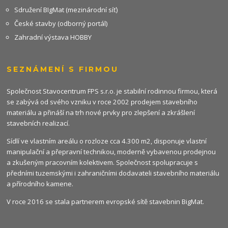
Sdružení BIgMat (mezinárodní síť)
České stavby (odborný portál)
Zahradní výstava HOBBY
SEZNÁMENÍ S FIRMOU
Společnost Stavocentrum FPS s.r.o. je stabilní rodinnou firmou, která
se zabývá od svého vzniku v roce 2002 prodejem stavebního
materiálu a přináší na trh nové prvky pro zlepšení a zkrášlení
stavebních realizací.
Sídlí ve vlastním areálu o rozloze cca 4.300 m2, disponuje vlastní
manipulační a přepravní technikou, moderně vybavenou prodejnou
a zkušeným pracovním kolektivem. Společnost spolupracuje s
předními tuzemskými i zahraničními dodavateli stavebního materiálu
a přírodního kamene.
V roce 2016 se stala partnerem evropské sítě stavebnin
BigMat
.