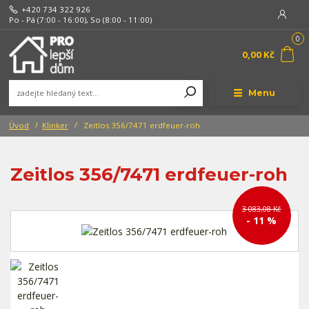
+420 734 322 926
Po - Pá (7:00 - 16:00), So (8:00 - 11:00)
0
0,00 Kč
Menu
Úvod
Klinker
Zeitlos 356/7471 erdfeuer-roh
Zeitlos 356/7471 erdfeuer-roh
3 083,08 Kč
- 11 %