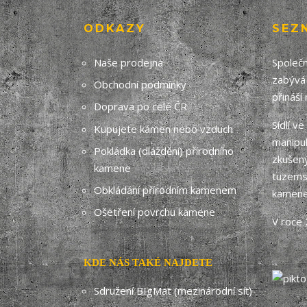
ODKAZY
SEZ
Naše prodejna
Společn
zabývá
Obchodní podmínky
přináší
Doprava po celé ČR
Sídlí v
Kupujete kámen nebo vzduch
manipul
Pokládka (dláždění) přírodního
zkušený
kamene
tuzemsk
Obkládání přírodním kamenem
kamene
Ošetření povrchu kamene
V roce 
KDE NÁS TAKÉ NAJDETE
Sdružení BIgMat (mezinárodní síť)