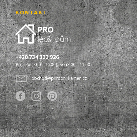
KONTAKT
+420 734 322 926
Po - Pá (7:00 - 16:00), So (8:00 - 11:00)
obchod@prirodni-kamen.cz