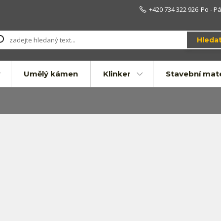
+420 734 322 926
Po - Pá
Hleda
Umělý kámen
Klinker
Stavební mate
u