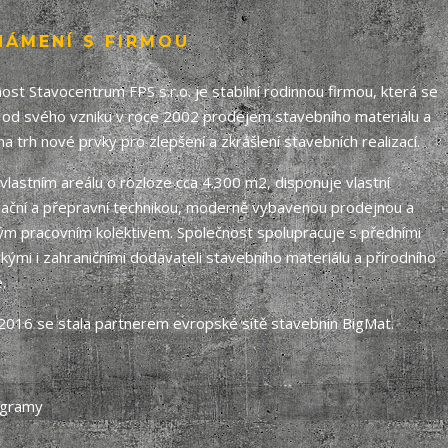
NÁMENÍ S FIRMOU
ost Stavocentrum FPS s.r.o. je stabilní rodinnou firmou, která se
 od svého vzniku v roce 2002 prodejem stavebního materiálu a
 na trh nové prvky pro zlepšení a zkrášlení stavebních realizací.
e vlastním areálu o rozloze cca 4.300 m2, disponuje vlastní
ační a přepravní technikou, moderně vybavenou prodejnou a
m pracovním kolektivem. Společnost spolupracuje s předními
ými i zahraničními dodavateli stavebního materiálu a přírodního
.
2016 se stala partnerem evropské sítě stavebnin
BigMat
.