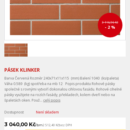
3 116,96 Kč
- 2 %
PÁSEK KLINKER
Barva Červená Rozměr 240x71x11x115 (mm) Balení 1040 (ks/paleta)
Váha 0.589 (kg) spotřeba na mb 12 Popis produktu Rohové pásky
společně s rovnými vytvoří dokonalou cihlovou fasádu. Rohové cihelné
pásky využijete na rozích fasády, překladech, kolem dveří nebo na
špaletách oken. Použ...
celý popis
Dostupnost
Není skladem
3 040,00 Kč
/
bm
2 512,40 Kč
bez DPH