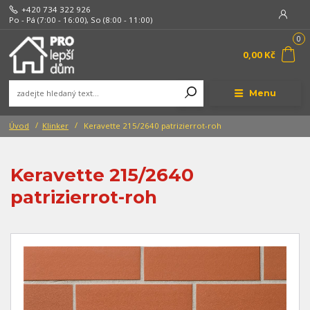
+420 734 322 926
Po - Pá (7:00 - 16:00), So (8:00 - 11:00)
0
0,00 Kč
Menu
Úvod
Klinker
Keravette 215/2640 patrizierrot-roh
Keravette 215/2640
patrizierrot-roh