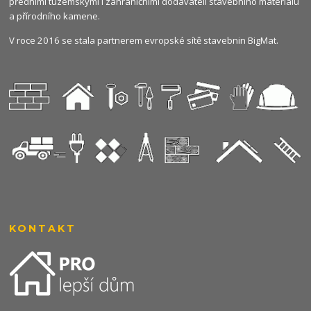
předními tuzemskými i zahraničními dodavateli stavebního materiálu
a přírodního kamene.
V roce 2016 se stala partnerem evropské sítě stavebnin
BigMat
.
KONTAKT