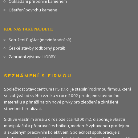
Obkládání přírodním kamenem
Ošetření povrchu kamene
KDE NÁS TAKÉ NAJDETE
Sdružení BIgMat (mezinárodní síť)
České stavby (odborný portál)
Zahradní výstava HOBBY
SEZNÁMENÍ S FIRMOU
Společnost Stavocentrum FPS s.r.o. je stabilní rodinnou firmou, která
se zabývá od svého vzniku v roce 2002 prodejem stavebního
materiálu a přináší na trh nové prvky pro zlepšení a zkrášlení
stavebních realizací.
Sídlí ve vlastním areálu o rozloze cca 4.300 m2, disponuje vlastní
manipulační a přepravní technikou, moderně vybavenou prodejnou
a zkušeným pracovním kolektivem. Společnost spolupracuje s