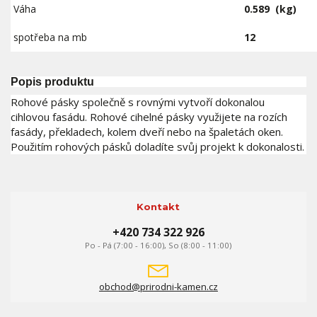
Váha
0.589
(kg)
spotřeba na mb
12
Popis produktu
Rohové pásky společně s rovnými vytvoří dokonalou
cihlovou fasádu. Rohové cihelné pásky využijete na rozích
fasády, překladech, kolem dveří nebo na špaletách oken.
Použitím rohových pásků doladíte svůj projekt k dokonalosti.
Kontakt
+420 734 322 926
Po - Pá (7:00 - 16:00), So (8:00 - 11:00)
obchod@prirodni-kamen.cz