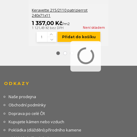
Keravette 215/2110 patrizierrot
FM-X bílobéžo
240x71x11
1 357,00 Kč
547,00 K
/
m2
Není skladem
1 121,49 Kč
bez DPH
452,07 Kč
bez D
Přidat do košíku
ODKAZY
Naše prodejna
Obchodní podmínky
Doprava po celé ČR
Kupujete kámen nebo vzduch
Pokládka (dláždění) přírodního kamene