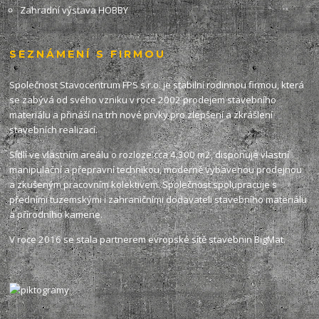
Zahradní výstava HOBBY
SEZNÁMENÍ S FIRMOU
Společnost Stavocentrum FPS s.r.o. je stabilní rodinnou firmou, která
se zabývá od svého vzniku v roce 2002 prodejem stavebního
materiálu a přináší na trh nové prvky pro zlepšení a zkrášlení
stavebních realizací.
Sídlí ve vlastním areálu o rozloze cca 4.300 m2, disponuje vlastní
manipulační a přepravní technikou, moderně vybavenou prodejnou
a zkušeným pracovním kolektivem. Společnost spolupracuje s
předními tuzemskými i zahraničními dodavateli stavebního materiálu
a přírodního kamene.
V roce 2016 se stala partnerem evropské sítě stavebnin
BigMat
.