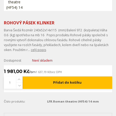
ROHOVÝ PÁSEK KLINKER
Barva Šedá Rozměr 240x52x14x115 (mm) Balení 972 (ks/paleta) Váha
0.6 (kg) spotřeba na mb 16 Popis produktu Rohové pásky společně s
rovnými vytvoří dokonalou cihlovou fasádu. Rohové cihelné pásky
využijete na rozích fasády, překladech, kolem dveří nebo na špaletách
oken. Použitím r...
celý popis
Dostupnost
Není skladem
1 981,00 Kč
/
bm
1 637,19 Kč
bez DPH
Přidat do košíku
Číslo produktu:
LFR.Roman theatre (HF54) 14 mm