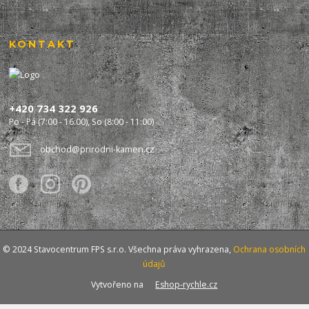
KONTAKT
+420 734 322 926
Po - Pá (7:00 - 16:00), So (8:00 - 11:00)
obchod@prirodni-kamen.cz
© 2024 Stavocentrum FPS s.r.o. Všechna práva vyhrazena,
Ochrana osobních
údajů
Vytvořeno na
Eshop-rychle.cz