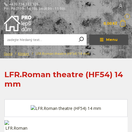
+420 734 322 926
Po - Pá (7:00 - 16:00), So (8:00 - 11:00)
0
0,00 Kč
Menu
Úvod
Klinker
LFR.Roman theatre (HF54) 14 mm
LFR.Roman theatre (HF54) 14
mm