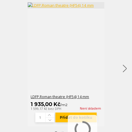
LDFP.Roman theatre (HF54) 14 mm
FM-X bílobéžo
1 935,00 Kč
547,00 K
/
m2
Není skladem
1 599,17 Kč
bez DPH
452,07 Kč
bez D
Přidat do košíku