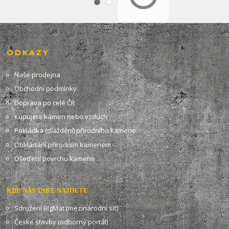
ODKAZY
Naše prodejna
Obchodní podmínky
Doprava po celé ČR
Kupujete kámen nebo vzduch
Pokládka (dláždění) přírodního kamene
Obkládání přírodním kamenem
Ošetření povrchu kamene
KDE NÁS TAKÉ NAJDETE
Sdružení BIgMat (mezinárodní síť)
České stavby (odborný portál)