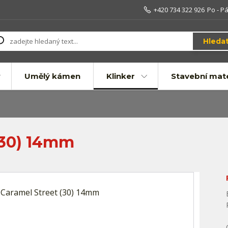
+420 734 322 926
Po - Pá
Hleda
Umělý kámen
Klinker
Stavební mate
(30) 14mm