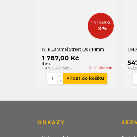
1 946,89 Kč
- 8 %
NFR.Caramel Street (30) 14mm
FM-X
1 787,00 Kč
54
/
bm
Není skladem
1 476,86 Kč
bez DPH
452,
Přidat do košíku
ODKAZY
SEZ