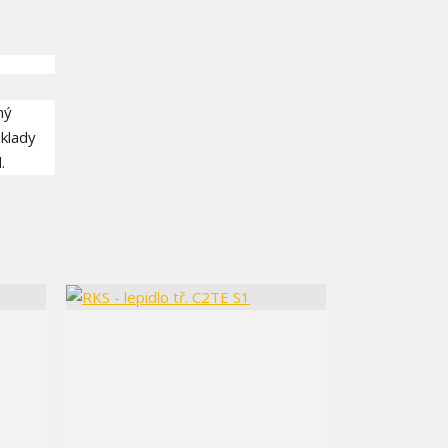
ný
bklady
.