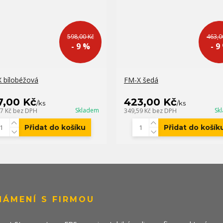
598,00 Kč
463,0
- 9 %
- 9
 bílobéžová
FM-X šedá
7,00 Kč
423,00 Kč
/
ks
/
ks
Skladem
Sk
07 Kč
bez DPH
349,59 Kč
bez DPH
Přidat do košíku
Přidat do košík
NÁMENÍ S FIRMOU