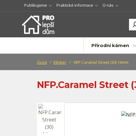
Publikujeme
Praktické informace
O nás
Přírodní kámen
Úvod
Klinker
NFP.Caramel Street (30) 14mm
NFP.Caramel Street 