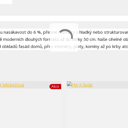
kou nasákavost do 6 %, přesné rozměry a hladký nebo strukturova
ně moderních dlouhých formátů až do délky 50 cm. Naše cihelné o
d obkladů fasád domů, přes interiéry, ploty, komíny až po krby atd
Akce