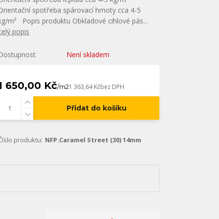
Orientační spotřeba spárovací hmoty cca 4-5
kg/m² Popis produktu Obkladové cihlové pás...
celý popis
Dostupnost
Není skladem
1 650,00 Kč
/
m2
1 363,64 Kč
bez DPH
Přidat do košíku
Číslo produktu:
NFP.Caramel Street (30) 14mm