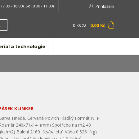
 (7:00 - 16:00), So (8:00 - 11:00)
Přihlášení
0
ks
za
0,00 Kč
t
riál a technologie
PÁSEK KLINKER
Barva Hnědá, Červená Povrch Hladký Formát NFP
Rozměr 240x71x14 (mm) Spotřeba na m2 48
(ks/m2) Balení 2160 (ks/paleta) Váha 0.526 (kg)
Orientační spotřeba lepidla cca 4-5 kg/m²