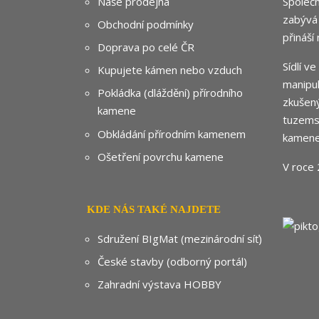
Naše prodejna
Společn
zabývá
Obchodní podmínky
přináší
Doprava po celé ČR
Sídlí v
Kupujete kámen nebo vzduch
manipul
Pokládka (dláždění) přírodního
zkušený
kamene
tuzemsk
Obkládání přírodním kamenem
kamene
Ošetření povrchu kamene
V roce 
KDE NÁS TAKÉ NAJDETE
Sdružení BIgMat (mezinárodní síť)
České stavby (odborný portál)
Zahradní výstava HOBBY