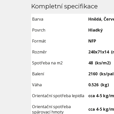
Kompletní specifikace
Barva
Hnědá, Červ
Povrch
Hladký
Formát
NFP
Rozměr
240x71x14
(
Spotřeba na m2
48
(ks/m2)
Balení
2160
(ks/pa
Váha
0.526
(kg)
Orientační spotřeba lepidla
cca 4-5 kg/m
Orientační spotřeba
cca 4-5 kg/m
spárovací hmoty