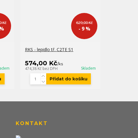
0 Kč
629,00 Kč
 %
- 9 %
RKS - lepidlo tř. C2TE S1
574,00 Kč
/
ks
ladem
Skladem
474,38 Kč
bez DPH
u
Přidat do košíku
KONTAKT