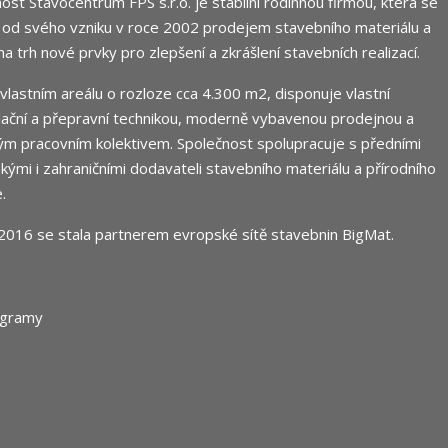
ost Stavocentrum FPS s.r.o. je stabilní rodinnou firmou, která se
 od svého vzniku v roce 2002 prodejem stavebního materiálu a
 na trh nové prvky pro zlepšení a zkrášlení stavebních realizací.
e vlastním areálu o rozloze cca 4.300 m2, disponuje vlastní
ační a přepravní technikou, moderně vybavenou prodejnou a
m pracovním kolektivem. Společnost spolupracuje s předními
ými i zahraničními dodavateli stavebního materiálu a přírodního
.
2016 se stala partnerem evropské sítě stavebnin
BigMat
.