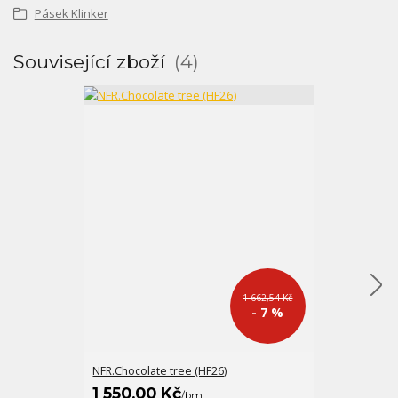
Pásek Klinker
Související zboží
4
1 662,54 Kč
- 7 %
NFR.Chocolate tree (HF26)
FM-X bílobéžo
1 550,00 Kč
547,00 K
/
bm