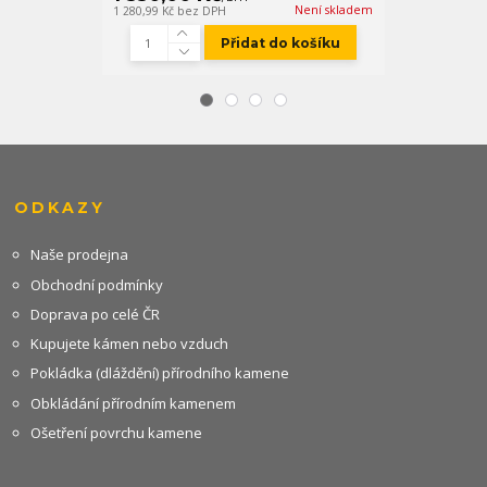
Není skladem
1 280,99 Kč
bez DPH
452,07 Kč
bez D
Přidat do košíku
ODKAZY
Naše prodejna
Obchodní podmínky
Doprava po celé ČR
Kupujete kámen nebo vzduch
Pokládka (dláždění) přírodního kamene
Obkládání přírodním kamenem
Ošetření povrchu kamene