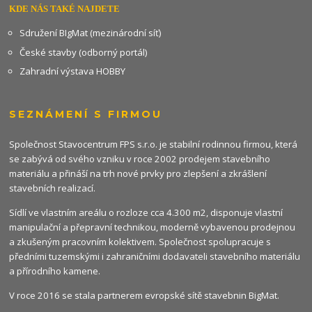
KDE NÁS TAKÉ NAJDETE
Sdružení BIgMat (mezinárodní síť)
České stavby (odborný portál)
Zahradní výstava HOBBY
SEZNÁMENÍ S FIRMOU
Společnost Stavocentrum FPS s.r.o. je stabilní rodinnou firmou, která
se zabývá od svého vzniku v roce 2002 prodejem stavebního
materiálu a přináší na trh nové prvky pro zlepšení a zkrášlení
stavebních realizací.
Sídlí ve vlastním areálu o rozloze cca 4.300 m2, disponuje vlastní
manipulační a přepravní technikou, moderně vybavenou prodejnou
a zkušeným pracovním kolektivem. Společnost spolupracuje s
předními tuzemskými i zahraničními dodavateli stavebního materiálu
a přírodního kamene.
V roce 2016 se stala partnerem evropské sítě stavebnin
BigMat
.