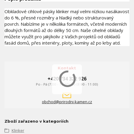
Obkladové cihlové pásky klinker mají velmi nízkou nasákavost
do 6 %, přesné rozměry a hladký nebo strukturovaný
povrch. Nabízíme je v několika formátech, včetně moderních
dlouhých formátů až do délky 50 cm. Naše cihelné obklady
můžete využít pro jakýkoliv z Vašich projektů od obkladů
fasád domů, přes interiéry, ploty, komíny až po krby atd.
Kontakt
+420 734 322 926
Po - Pá (7:00 - 16:00), So (8:00 - 11:00)
obchod@prirodni-kamen.cz
Zboží zařazeno v kategoriích
Klinker