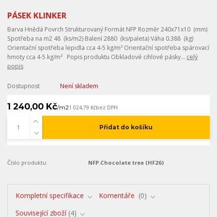
PÁSEK KLINKER
Barva Hnědá Povrch Strukturovaný Formát NFP Rozměr 240x71x10 (mm)
Spotřeba na m2 48 (ks/m2) Balení 2880 (ks/paleta) Váha 0.388 (kg)
Orientační spotřeba lepidla cca 4-5 kg/m² Orientační spotřeba spárovací
hmoty cca 4-5 kg/m² Popis produktu Obkladové cihlové pásky...
celý
popis
Dostupnost
Není skladem
1 240,00 Kč
/
m2
1 024,79 Kč
bez DPH
Přidat do košíku
Číslo produktu:
NFP.Chocolate tree (HF26)
Kompletní specifikace
Komentáře
0
Související zboží
4