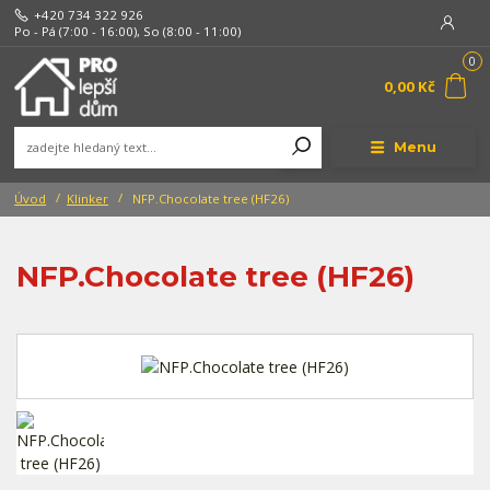
+420 734 322 926
Po - Pá (7:00 - 16:00), So (8:00 - 11:00)
0
0,00 Kč
Menu
Úvod
Klinker
NFP.Chocolate tree (HF26)
NFP.Chocolate tree (HF26)