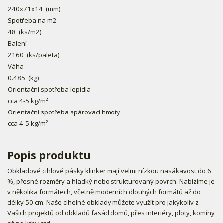
240x71x14
(mm)
Spotřeba na m2
48
(ks/m2)
Balení
2160
(ks/paleta)
Váha
0.485
(kg)
Orientační spotřeba lepidla
cca 4-5 kg/m²
Orientační spotřeba spárovací hmoty
cca 4-5 kg/m²
Popis produktu
Obkladové cihlové pásky klinker mají velmi nízkou nasákavost do 6
%, přesné rozměry a hladký nebo strukturovaný povrch. Nabízíme je
v několika formátech, včetně moderních dlouhých formátů až do
délky 50 cm. Naše cihelné obklady můžete využít pro jakýkoliv z
Vašich projektů od obkladů fasád domů, přes interiéry, ploty, komíny