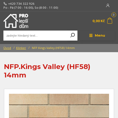
+420 734 322 926
Po - Pá (7:00 - 16:00), So (8:00 - 11:00)
0
0,00 Kč
Menu
Úvod
Klinker
NFP.Kings Valley (HF58) 14mm
NFP.Kings Valley (HF58)
14mm