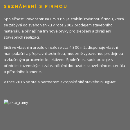
SEZNÁMENÍ S FIRMOU
Společnost Stavocentrum FPS s.r.o. je stabilní rodinnou firmou, která
se zabývá od svého vzniku v roce 2002 prodejem stavebního
materiálu a přináší na trh nové prvky pro zlepšení a zkrášlení
stavebních realizací.
Sídlí ve vlastním areálu o rozloze cca 4.300 m2, disponuje vlastní
manipulační a přepravní technikou, moderně vybavenou prodejnou
a zkušeným pracovním kolektivem. Společnost spolupracuje s
předními tuzemskými i zahraničními dodavateli stavebního materiálu
a přírodního kamene.
V roce 2016 se stala partnerem evropské sítě stavebnin
BigMat
.