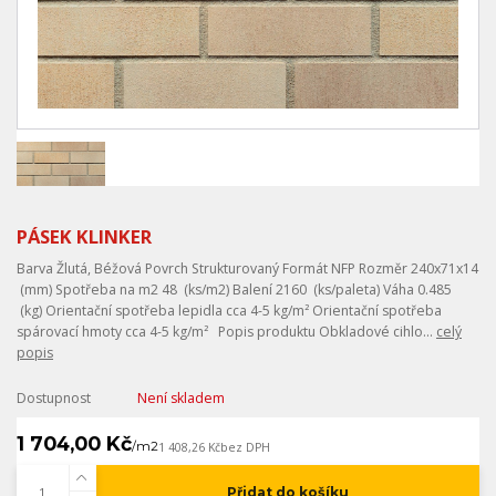
PÁSEK KLINKER
Barva Žlutá, Béžová Povrch Strukturovaný Formát NFP Rozměr 240x71x14
(mm) Spotřeba na m2 48 (ks/m2) Balení 2160 (ks/paleta) Váha 0.485
(kg) Orientační spotřeba lepidla cca 4-5 kg/m² Orientační spotřeba
spárovací hmoty cca 4-5 kg/m² Popis produktu Obkladové cihlo...
celý
popis
Dostupnost
Není skladem
1 704,00 Kč
/
m2
1 408,26 Kč
bez DPH
Přidat do košíku