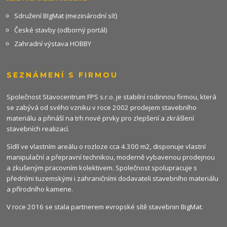
Sdružení BIgMat (mezinárodní síť)
České stavby (odborný portál)
Zahradní výstava HOBBY
SEZNÁMENÍ S FIRMOU
Společnost Stavocentrum FPS s.r.o. je stabilní rodinnou firmou, která
se zabývá od svého vzniku v roce 2002 prodejem stavebního
materiálu a přináší na trh nové prvky pro zlepšení a zkrášlení
stavebních realizací.
Sídlí ve vlastním areálu o rozloze cca 4.300 m2, disponuje vlastní
manipulační a přepravní technikou, moderně vybavenou prodejnou
a zkušeným pracovním kolektivem. Společnost spolupracuje s
předními tuzemskými i zahraničními dodavateli stavebního materiálu
a přírodního kamene.
V roce 2016 se stala partnerem evropské sítě stavebnin
BigMat
.