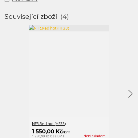
Související zboží
4
NFR.Red hot (HF33)
FM-X bílobéžo
1 550,00 Kč
547,00 K
/
bm
Není skladem
1 280,99 Kč
bez DPH
452,07 Kč
bez D