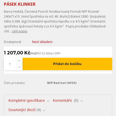
PÁSEK KLINKER
Barva Hnědá, Červená Povrch Strukturovaný Formát NFP Rozměr
240x71x10 (mm) Spotřeba na m2 48 (ks/m2) Balení 2880 (ks/paleta)
Váha 0.388 (kg) Orientační spotřeba lepidla cca 4-5 kg/m² Orientační
spotřeba spárovací hmoty cca 4-5 kg/m² Popis produktu Obkladové
cihl...
celý popis
Dostupnost
Není skladem
1 207,00 Kč
/
m2
997,52 Kč
bez DPH
Přidat do košíku
Číslo produktu:
NFP.Red hot (HF33)
Kompletní specifikace
Komentáře
0
Související zboží
4