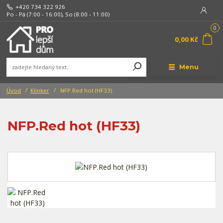
+420 734 322 926
Po - Pá (7:00 - 16:00), So (8:00 - 11:00)
0
0,00 Kč
Menu
Úvod
Klinker
NFP.Red hot (HF33)
NFP.Red hot (HF33)