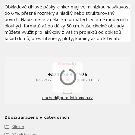
Obkladové cihlové pásky klinker mají velmi nízkou nasákavost
do 6 %, přesné rozměry a hladký nebo strukturovaný
povrch. Nabízíme je v několika formátech, včetně moderních
dlouhých formátů až do délky 50 cm. Naše cihelné obklady
můžete využít pro jakýkoliv z Vašich projektů od obkladů
fasád domů, přes interiéry, ploty, komíny až po krby atd.
Kontakt
+420 734 322 926
Po - Pá (7:00 - 16:00), So (8:00 - 11:00)
obchod@prirodni-kamen.cz
Zboží zařazeno v kategoriích
Klinker
Pásek Klinker