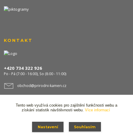
KONTAKT
+420 734 322 926
Po - Pá (7:00 - 16:00), So (8:00 - 11:00)
obchod@prirodni-kamen.cz
Tento web využívá cookies pro zajištění funkčnosti webu a
získání statistik návštěvnosti webu.
Více informací
Nastavení
Souhlasím
© 2024 Stavocentrum FPS s.r.o. Všechna práva vyhrazena,
Ochrana osobních