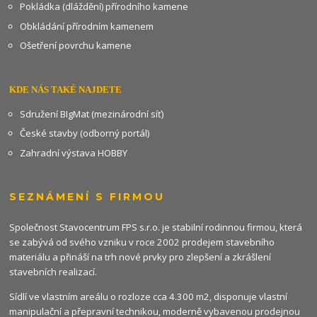
Pokládka (dláždění) přírodního kamene
Obkládání přírodním kamenem
Ošetření povrchu kamene
KDE NÁS TAKÉ NAJDETE
Sdružení BIgMat (mezinárodní síť)
České stavby (odborný portál)
Zahradní výstava HOBBY
SEZNÁMENÍ S FIRMOU
Společnost Stavocentrum FPS s.r.o. je stabilní rodinnou firmou, která
se zabývá od svého vzniku v roce 2002 prodejem stavebního
materiálu a přináší na trh nové prvky pro zlepšení a zkrášlení
stavebních realizací.
Sídlí ve vlastním areálu o rozloze cca 4.300 m2, disponuje vlastní
manipulační a přepravní technikou, moderně vybavenou prodejnou