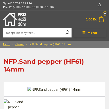
+420 734 322 926
Po - Pá (7:00 - 16:00), So (8:00 - 11:00)
0
0,00 Kč
Menu
Úvod
Klinker
NFP.Sand pepper (HF61) 14mm
NFP.Sand pepper (HF61)
14mm