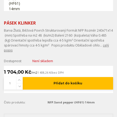
PÁSEK KLINKER
Barva Žlutá, Béžová Povrch Strukturovaný Formát NFP Rozměr 240x71x14
(mm) Spotřeba na m2 48 (ks/m2) Balení 2160 (ks/paleta) Váha 0.485
(kg) Orientační spotřeba lepidla cca 4-5 kg/m² Orientační spotřeba
spárovací hmoty cca 4-5 kg/m² Popis produktu Obkladové cihlo...
celý
popis
Dostupnost
Není skladem
1 704,00 Kč
/
m2
1 408,26 Kč
bez DPH
Přidat do košíku
Číslo produktu:
NFP.Sand pepper (HF61) 14mm