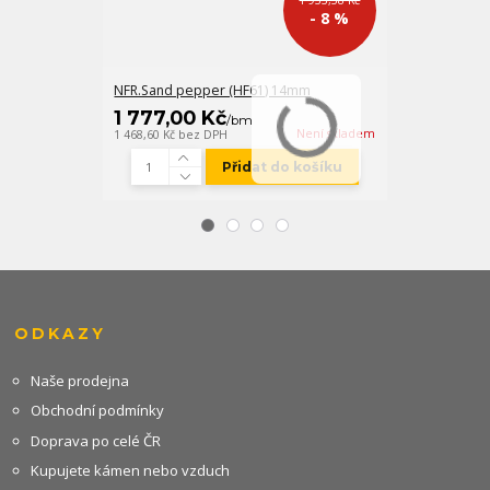
1 933,58 Kč
- 8 %
NFR.Sand pepper (HF61) 14mm
FM-X bílobéžo
1 777,00 Kč
547,00 K
/
bm
Není skladem
1 468,60 Kč
bez DPH
452,07 Kč
bez D
Přidat do košíku
ODKAZY
Naše prodejna
Obchodní podmínky
Doprava po celé ČR
Kupujete kámen nebo vzduch