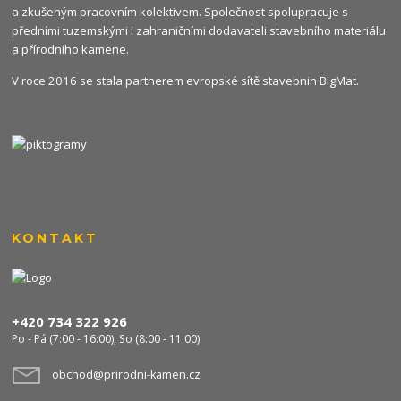
a zkušeným pracovním kolektivem. Společnost spolupracuje s
předními tuzemskými i zahraničními dodavateli stavebního materiálu
a přírodního kamene.
V roce 2016 se stala partnerem evropské sítě stavebnin
BigMat
.
KONTAKT
+420 734 322 926
Po - Pá (7:00 - 16:00), So (8:00 - 11:00)
obchod@prirodni-kamen.cz