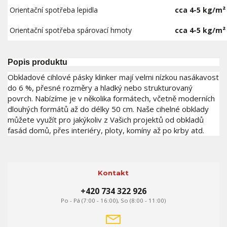
Orientační spotřeba lepidla
cca 4-5 kg/m²
Orientační spotřeba spárovací hmoty
cca 4-5 kg/m²
Popis produktu
Obkladové cihlové pásky klinker mají velmi nízkou nasákavost
do 6 %, přesné rozměry a hladký nebo strukturovaný
povrch. Nabízíme je v několika formátech, včetně moderních
dlouhých formátů až do délky 50 cm. Naše cihelné obklady
můžete využít pro jakýkoliv z Vašich projektů od obkladů
fasád domů, přes interiéry, ploty, komíny až po krby atd.
Kontakt
+420 734 322 926
Po - Pá (7:00 - 16:00), So (8:00 - 11:00)